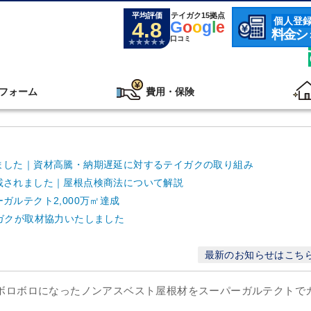
平均評価
テイガク15拠点
個人登
4.8
G
o
o
g
l
e
料金シ
口コミ
フォーム
費用・保険
ました｜資材高騰・納期遅延に対するテイガクの取り組み
載されました｜屋根点検商法について解説
ルテクト2,000万㎡達成
ガクが取材協力いたしました
最新のお知らせはこち
化でボロボロになったノンアスベスト屋根材をスーパーガルテクトで