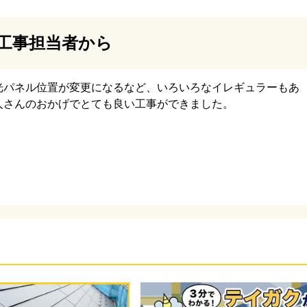
工事担当者から
トを敷設後、新しい屋根材を施工していきます。今回使用
はアイジー工業のスーパーガルテクトです。断熱材一体型
光パネル位置が変更になるなど、いろいろなイレギュラーもあ
人さんのおかげでとても良い工事ができました。
為、断熱性、遮音性に優れた金属屋根です。今回の屋根に
存でついていた為、天窓周りの板金も新しく施工します。
やドーマーは屋根の弱点になりやすい為、必要のない場合
ススメしております。
下地にはテイガクオリジナルの金属下地(エスヌキ)を使用致
通常棟板金の下地には、木材や樹脂製の物を使用しますが
での腐食や割れが起こり、棟板金が飛ばされる恐れがござ
の為、アルミの金属下地を使用することで、そのような恐
ります。