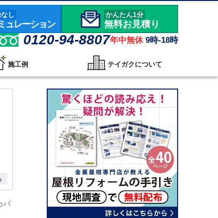
録なし
かんたん1分
ミュレーション
無料お見積り
0120-94-8807
年中無休
9時-18時
施工例
テイガクについて
ら
カバ