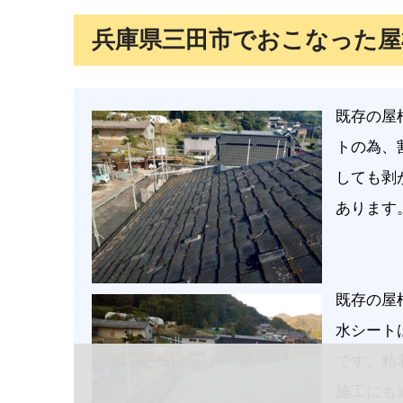
兵庫県三田市でおこなった屋
既存の屋
トの為、
しても剥
あります
既存の屋
水シート
です。粘
施工にも