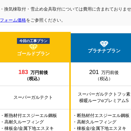
・換気棟取付・雪止め金具取付については費用に含まれておりま
フォーム価格
をご参照ください。
今回の工事プラン
プラチナプラン
ゴールドプラン
183
201
万円前後
万円前後
（税込）
（税込）
スーパーガルテクトフッ素
スーパーガルテクト
横暖ルーフαプレミアムS
・断熱材付エスジーエル鋼板
・断熱材付エスジーエル鋼板
・高耐久ルーフィング
・高耐久ルーフィング
・棟板金/金属下地エスヌキ
・棟板金/金属下地エスヌキ