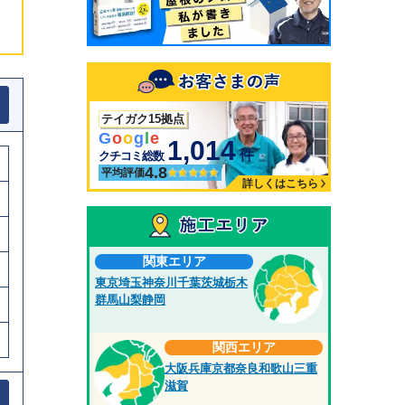
テイガク15拠点
G
o
o
g
l
e
1,014
件
クチコミ総数
4.8
平均評価
詳しくはこちら
関東エリア
東京
埼玉
神奈川
千葉
茨城
栃木
群馬
山梨
静岡
関西エリア
大阪
兵庫
京都
奈良
和歌山
三重
滋賀