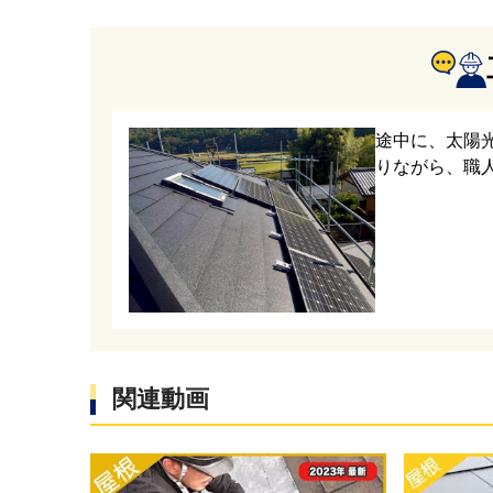
防水シー
る屋根材
途中に、太陽
りながら、職
屋根材の
天窓も既
だ、天窓
撤去をオ
棟板金の
します。
関連動画
経年劣化
ます。そ
がなくな