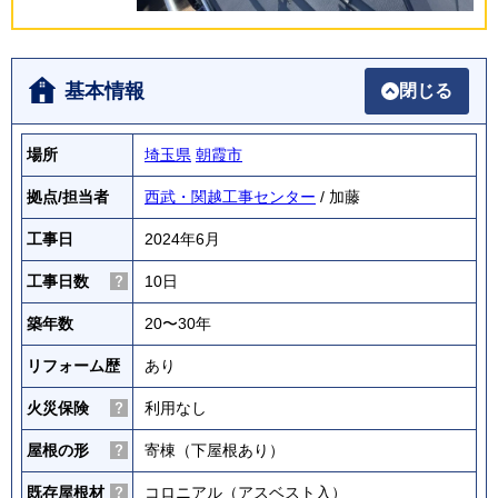
基本情報
閉じる
場所
埼玉県
朝霞市
拠点/担当者
西武・関越工事センター
/ 加藤
工事日
2024年6月
工事日数
10日
築年数
20〜30年
リフォーム歴
あり
火災保険
利用なし
屋根の形
寄棟（下屋根あり）
既存屋根材
コロニアル（アスベスト入）