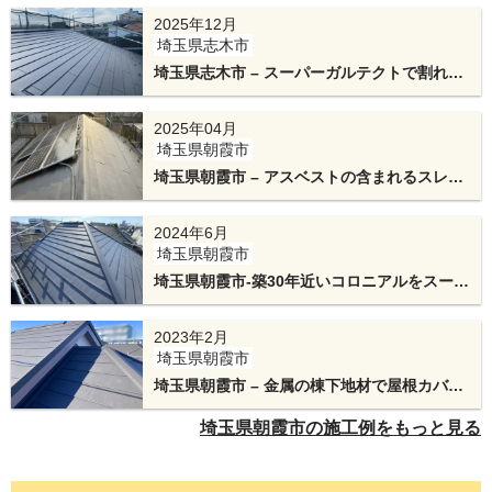
ム
2025年12月
埼玉県志木市
埼玉県志木市 – スーパーガルテクトで割れた
下屋根もあり、屋根全体を重ねて葺きで仕上げま
スレート屋根をカバー工法、天窓板金も新調
2025年04月
した。
埼玉県朝霞市
埼玉県朝霞市 – アスベストの含まれるスレー
ト屋根をテイガクルーフでカバー工法と太陽
光パネルの脱着
2024年6月
埼玉県朝霞市
埼玉県朝霞市-築30年近いコロニアルをスーパ
ーガルテクトで重ね葺き
2023年2月
埼玉県朝霞市
埼玉県朝霞市 – 金属の棟下地材で屋根カバー
スーパーガルテクトによる重ね葺き工事、完成で
工法
埼玉県朝霞市の施工例をもっと見る
す。
断熱性能もたかく、耐久性も高い屋根です。