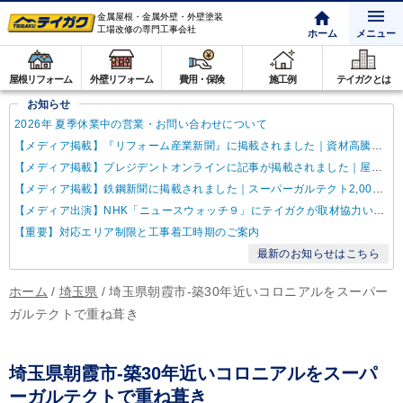
金属屋根・金属外壁・外壁塗装
工場改修の専門工事会社
ホーム
メニュー
屋根リフォーム
外壁リフォーム
費用・保険
施工例
テイガクとは
お知らせ
2026年 夏季休業中の営業・お問い合わせについて
【メディア掲載】『リフォーム産業新聞』に掲載されました｜資材高騰・納期遅延に対するテイガクの取り組み
【メディア掲載】プレジデントオンラインに記事が掲載されました｜屋根点検商法について解説
【メディア掲載】鉄鋼新聞に掲載されました｜スーパーガルテクト2,000万㎡達成
【メディア出演】NHK「ニュースウォッチ９」にテイガクが取材協力いたしました
【重要】対応エリア制限と工事着工時期のご案内
最新のお知らせはこちら
ホーム
/
埼玉県
/
埼玉県朝霞市-築30年近いコロニアルをスーパー
ガルテクトで重ね葺き
埼玉県朝霞市-築30年近いコロニアルをスーパ
ーガルテクトで重ね葺き