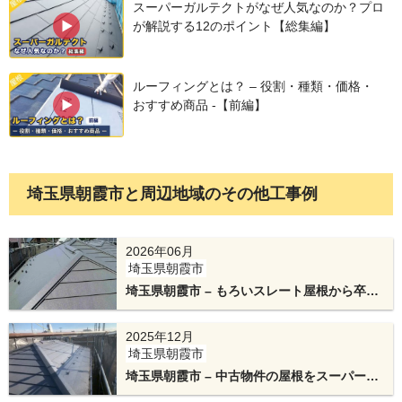
スーパーガルテクトがなぜ人気なのか？プロ
が解説する12のポイント【総集編】
ルーフィングとは？ – 役割・種類・価格・
おすすめ商品 -【前編】
埼玉県朝霞市と周辺地域のその他工事例
棟板金の下地です。
屋根材を立ち上げて止水性能を高めます。
2026年06月
埼玉県朝霞市
埼玉県朝霞市 – もろいスレート屋根から卒
業！パネル撤去と高耐久ガルテクトによるカ
バー工法
2025年12月
埼玉県朝霞市
埼玉県朝霞市 – 中古物件の屋根をスーパーガ
ルテクトで新築のようにカバー工法リフォー