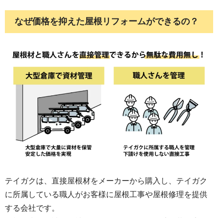
の気持ちでいっぱいです。 お陰様で大難を小
難にすることができました。 屋根外壁工事は
なぜ価格を抑えた屋根リフォームができるの？
大きな出費ですし、一生のうちに何度もやる
工事ではありません。 だからこそ信頼できる
業者選びが大切だということを 身をもって感
じました。 今後、屋根外壁関係で工事する機
会があれば 是非三枝さんにお願いしたいと思
います。 ご親切な対応ありがとうございまし
た！
テイガクは、直接屋根材をメーカーから購入し、テイガク
に所属している職人がお客様に屋根工事や屋根修理を提供
する会社です。