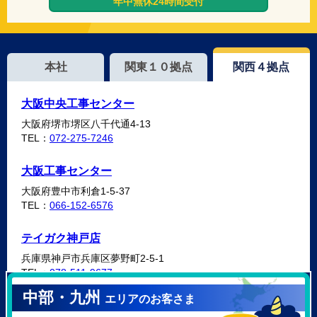
年中無休24時間受付
本社
関東１０拠点
関西４拠点
大阪中央工事センター
大阪府堺市堺区八千代通4-13
TEL：
072-275-7246
大阪工事センター
大阪府豊中市利倉1-5-37
TEL：
066-152-6576
テイガク神戸店
兵庫県神戸市兵庫区夢野町2-5-1
TEL：
078-511-9677
中部・九州
エリアのお客さま
テイガク泉北・泉南店