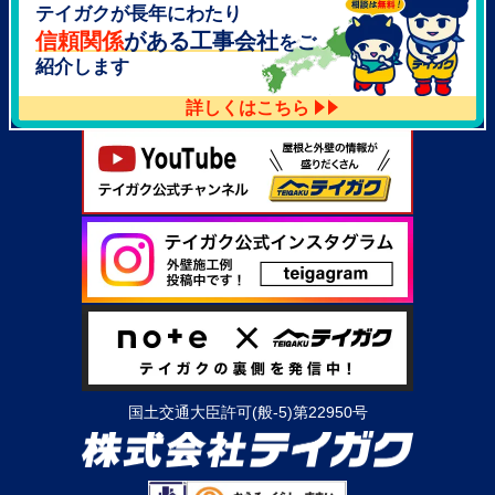
テイガクが長年にわたり
大阪府泉北郡忠岡町高月南3-14
TEL：
072-521-2637
信頼関係
がある工事会社
をご
紹介します
詳しくはこちら
国土交通大臣許可(般-5)第22950号