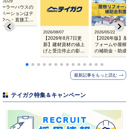
6/01/29
レーラーハウスの
ノベーションはテ
ガクへ・直接工事
出張改修サービス
2026/08/07
2026/05/22
【2026年8月7日更
【2026年版】
新】建材資材の値上
フォームや屋根
げと受注停止の影響
の補助金・助成
｜塗料・屋根材・シ
業
ンナー・断熱材・ル
ーフィングの値上げ
最新記事をもっと読む
と材料入手困難・出
荷停止へ
テイガク特集＆キャンペーン