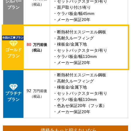
・セットバックスタータ/有り
シルバー
（税込）
・面戸取り付け/有り
プラン
・ケラバ板金/幅45mm
・メーカー保証20年
・断熱材付エスジーエル鋼板
・高耐久ルーフィング
今回の工事プラン
・棟板金/金属下地
80
万円前後
ゴールド
・セットバックスタータ/有り
（税込）
プラン
・ケラバ板金/幅110mm
・メーカー保証20年
・断熱材付エスジーエル鋼板
・高耐久ルーフィング
・棟板金/金属下地
92
万円前後
・セットバックスタータ/有り
プラチナ
（税込）
・ケラバ板金/幅110mm
プラン
・色あせ保証20年（フッ素）
・メーカー保証20年
価格をもっと抑えたいなら