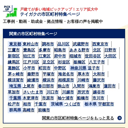
戸建てが多い地域ピックアップ！エリア拡大中
テイガクの市区町村特集ページ
工事例・動画・助成金・拠点情報・お客様の声を掲載中
関東の市区町村特集ページ
東京都
東村山市
調布市
品川区
武蔵野市
西東京市
三鷹市
豊島区
多摩市
昭島市
あきる野市
北区
日野市
新宿区
狛江市
江東区
府中市
稲城市
世田谷区
大田区
練馬区
江戸川区
足立区
杉並区
板橋区
八王子市
葛飾区
小平市
町田市
中野区
神奈川県
逗子市
茅ヶ崎市
秦野市
平塚市
海老名市
厚木市
大和市
横須賀市
綾瀬市
横浜市
相模原市
川崎市
藤沢市
埼玉県
上尾市
春日部市
狭山市
入間市
鴻巣市
蓮田市
草加市
さいたま市
川口市
川越市
所沢市
越谷市
千葉県
木更津市
市原市
袖ケ浦市
船橋市
市川市
松戸市
柏市
千葉市
茨城県
つくば市
栃木県
宇都宮市
群馬県
高崎市
前橋市
関東の市区町村特集ページをもっと見る