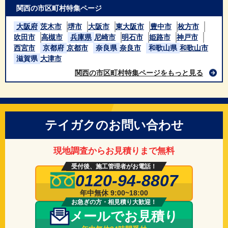
関西の市区町村特集ページ
大阪府
茨木市
堺市
大阪市
東大阪市
豊中市
枚方市
吹田市
高槻市
兵庫県
尼崎市
明石市
姫路市
神戸市
西宮市
京都府
京都市
奈良県
奈良市
和歌山県
和歌山市
滋賀県
大津市
関西の市区町村特集ページをもっと見る
テイガクのお問い合わせ
現地調査からお見積りまで無料
受付後、施工管理者がお電話！
0120-94-8807
年中無休 9:00~18:00
お急ぎの方・相見積り大歓迎！
メールでお見積り