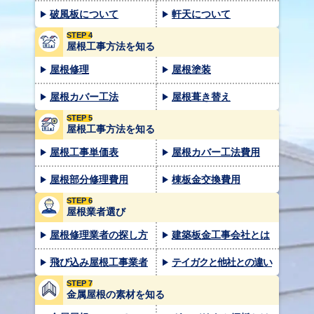
破風板について
軒天について
STEP 4
屋根工事方法を知る
屋根修理
屋根塗装
屋根カバー工法
屋根葺き替え
STEP 5
屋根工事方法を知る
屋根工事単価表
屋根カバー工法費用
屋根部分修理費用
棟板金交換費用
STEP 6
屋根業者選び
屋根修理業者の探し方
建築板金工事会社とは
飛び込み屋根工事業者
テイガクと他社との違い
STEP 7
金属屋根の素材を知る