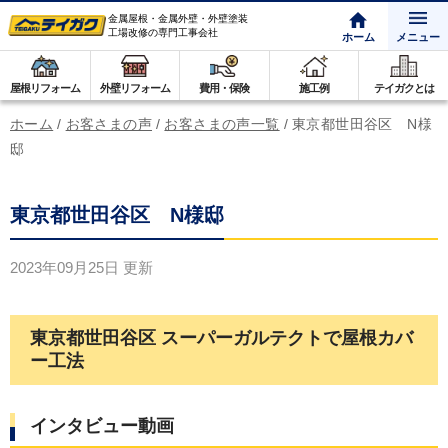
金属屋根・金属外壁・外壁塗装
工場改修の専門工事会社
ホーム
メニュー
屋根リフォーム
外壁リフォーム
費用・保険
施工例
テイガクとは
ホーム
/
お客さまの声
/
お客さまの声一覧
/
東京都世田谷区 N様
邸
東京都世田谷区 N様邸
2023年09月25日
更新
東京都世田谷区 スーパーガルテクトで屋根カバ
ー工法
インタビュー動画