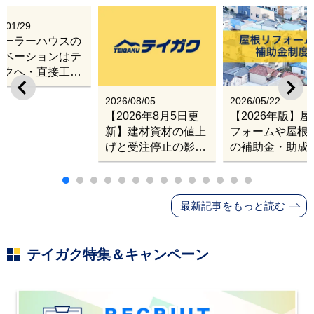
6/01/29
レーラーハウスの
ノベーションはテ
ガクへ・直接工事
出張改修サービス
2026/08/05
2026/05/22
【2026年8月5日更
【2026年版】
新】建材資材の値上
フォームや屋根
げと受注停止の影響
の補助金・助成
｜塗料・屋根材・シ
業
ンナー・断熱材・ル
ーフィングの値上げ
最新記事をもっと読む
と材料入手困難・出
荷停止へ
テイガク特集＆キャンペーン