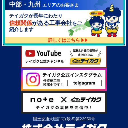
中部・九州
エリアのお客さま
テイガク泉北・泉南店
テイガクが長年にわたり
大阪府泉北郡忠岡町高月南3-14
TEL：
072-521-2637
信頼関係
がある工事会社
をご
紹介します
詳しくはこちら
国土交通大臣許可(般-5)第22950号