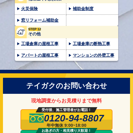
火災保険
補助金制度
窓リフォーム補助金
STEP 12
その他
工場倉庫の屋根工事
工場倉庫の断熱工事
アパートの屋根工事
マンションの外壁工事
テイガクのお問い合わせ
現地調査からお見積りまで無料
受付後、施工管理者がお電話！
0120-94-8807
年中無休 9:00~18:00
お急ぎの方・相見積り大歓迎！