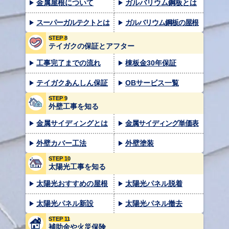
金属屋根について
ガルバリウム鋼板とは
スーパーガルテクトとは
ガルバリウム鋼板の屋根
STEP 8
テイガクの保証とアフター
工事完了までの流れ
棟板金30年保証
テイガクあんしん保証
OBサービス一覧
STEP 9
外壁工事を知る
金属サイディングとは
金属サイディング単価表
外壁カバー工法
外壁塗装
STEP 10
太陽光工事を知る
太陽光おすすめの屋根
太陽光パネル脱着
太陽光パネル新設
太陽光パネル撤去
STEP 11
補助金や火災保険