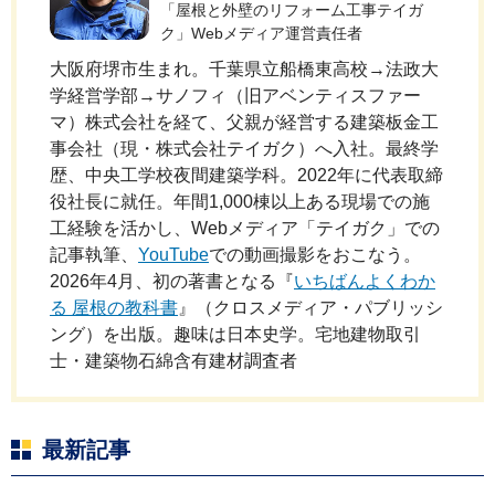
「屋根と外壁のリフォーム工事テイガ
ク」Webメディア運営責任者
大阪府堺市生まれ。千葉県立船橋東高校→法政大
学経営学部→サノフィ（旧アベンティスファー
マ）株式会社を経て、父親が経営する建築板金工
事会社（現・株式会社テイガク）へ入社。最終学
歴、中央工学校夜間建築学科。2022年に代表取締
役社長に就任。年間1,000棟以上ある現場での施
工経験を活かし、Webメディア「テイガク」での
記事執筆、
YouTube
での動画撮影をおこなう。
2026年4月、初の著書となる『
いちばんよくわか
る 屋根の教科書
』（クロスメディア・パブリッシ
ング）を出版。趣味は日本史学。宅地建物取引
士・建築物石綿含有建材調査者
最新記事