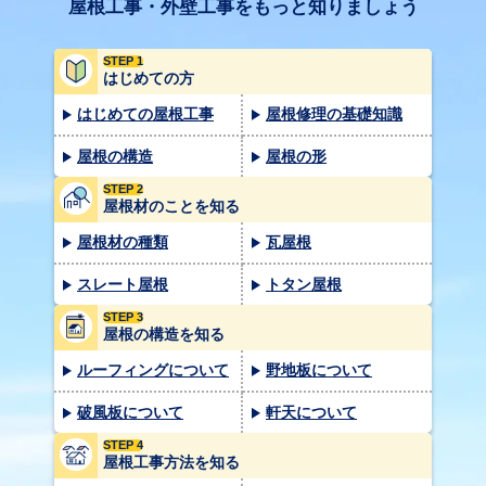
屋根工事・外壁工事をもっと知りましょう
STEP 1
はじめての方
はじめての屋根工事
屋根修理の基礎知識
屋根の構造
屋根の形
STEP 2
屋根材のことを知る
屋根材の種類
瓦屋根
スレート屋根
トタン屋根
STEP 3
屋根の構造を知る
ルーフィングについて
野地板について
破風板について
軒天について
STEP 4
屋根工事方法を知る