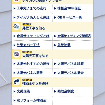
テイガクの保証とアフター
工事完了までの流れ
棟板金30年保証
テイガクあんしん保証
OBサービス一覧
STEP 9
外壁工事を知る
金属サイディングとは
金属サイディング単価表
外壁カバー工法
外壁塗装
STEP 10
太陽光工事を知る
太陽光おすすめの屋根
太陽光パネル脱着
太陽光パネル新設
太陽光パネル撤去
STEP 11
補助金や火災保険
火災保険
補助金制度
窓リフォーム補助金