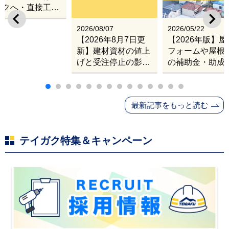
ガクへ・直接工事
出張改修サービス
2026/08/07
2026/05/22
【2026年8月7日更
【2026年版】
新】建材資材の値上
フォームや屋根
げと受注停止の影響
の補助金・助成
｜塗料・屋根材・シ
業
ンナー・断熱材・ル
ーフィングの値上げ
最新記事をもっと読む
と材料入手困難・出
荷停止へ
テイガク特集＆キャンペーン