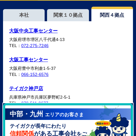
本社
関東１０拠点
関西４拠点
大阪中央工事センター
大阪府堺市堺区八千代通4-13
TEL：
072-275-7246
大阪工事センター
大阪府豊中市利倉1-5-37
TEL：
066-152-6576
テイガク神戸店
兵庫県神戸市兵庫区夢野町2-5-1
TEL：
078-511-9677
中部・九州
エリアのお客さま
テイガク泉北・泉南店
テイガクが長年にわたり
大阪府泉北郡忠岡町高月南3-14
TEL：
072-521-2637
信頼関係
がある工事会社
をご