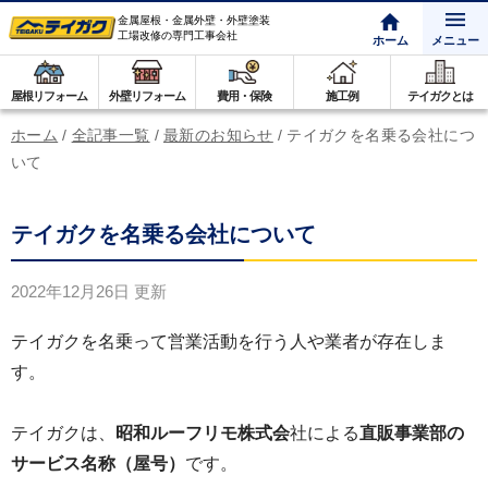
金属屋根・金属外壁・外壁塗装
工場改修の専門工事会社
ホーム
メニュー
屋根リフォーム
外壁リフォーム
費用・保険
施工例
テイガクとは
ホーム
/
全記事一覧
/
最新のお知らせ
/
テイガクを名乗る会社につ
いて
テイガクを名乗る会社について
2022年12月26日
更新
テイガクを名乗って営業活動を行う人や業者が存在しま
す。
テイガクは、
昭和ルーフリモ株式会
社による
直販事業部の
サービス名称（屋号）
です。