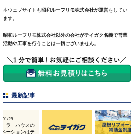
本ウェブサイトも
昭和ルーフリモ株式会社が運営
をしてい
ます。
昭和ルーフリモ株式会社以外の会社がテイガク名義で営業
活動や工事を行うことは一切ございません。
最新記事
6/01/29
レーラーハウスの
ノベーションはテ