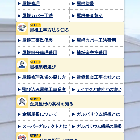
屋根修理
屋根塗装
屋根カバー工法
屋根葺き替え
STEP 5
屋根工事方法を知る
屋根工事単価表
屋根カバー工法費用
屋根部分修理費用
棟板金交換費用
STEP 6
屋根業者選び
屋根修理業者の探し方
建築板金工事会社とは
飛び込み屋根工事業者
テイガクと他社との違い
STEP 7
金属屋根の素材を知る
金属屋根について
ガルバリウム鋼板とは
スーパーガルテクトとは
ガルバリウム鋼板の屋根
STEP 8