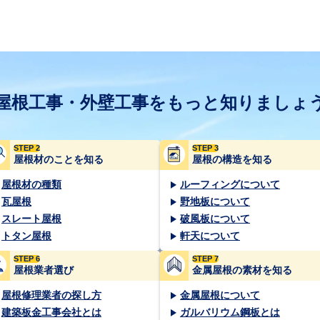
屋根工事・外壁工事をもっと知りましょ
STEP 2
STEP 3
屋根材のことを知る
屋根の構造を知る
屋根材の種類
ルーフィングについて
瓦屋根
野地板について
スレート屋根
破風板について
トタン屋根
軒天について
STEP 6
STEP 7
屋根業者選び
金属屋根の素材を知る
屋根修理業者の探し方
金属屋根について
建築板金工事会社とは
ガルバリウム鋼板とは