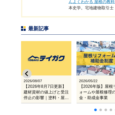
んよくわかる 屋根の教科
本史学。宅地建物取引士
最新記事
スのリノ
イガク
出張改修
2026/08/07
2026/05/22
【2026年8月7日更新】
【2026年版】屋根
建材資材の値上げと受注
ォームや屋根修理
停止の影響｜塗料・屋根
金・助成金事業
材・シンナー・断熱材・
ルーフィングの値上げと
材料入手困難・出荷停止