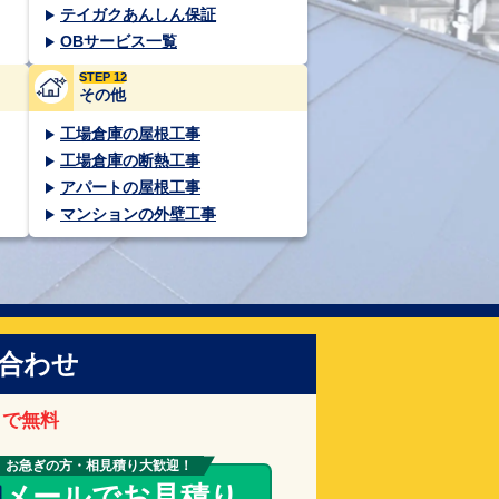
テイガクあんしん保証
OBサービス一覧
STEP 12
その他
工場倉庫の屋根工事
工場倉庫の断熱工事
アパートの屋根工事
マンションの外壁工事
合わせ
まで無料
お急ぎの方・相見積り大歓迎！
メールでお見積り