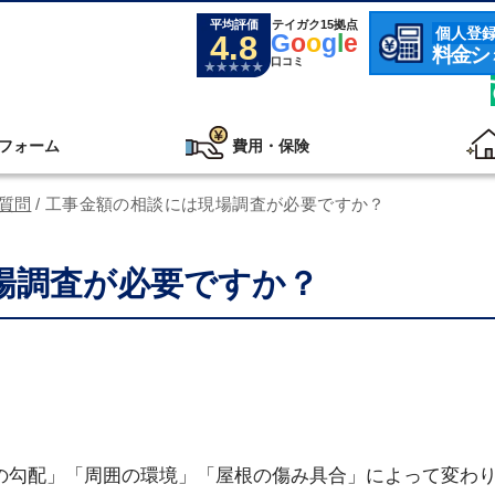
平均評価
テイガク15拠点
個人登
4.8
G
o
o
g
l
e
料金シ
口コミ
フォーム
費用・保険
質問
/
工事金額の相談には現場調査が必要ですか？
場調査が必要ですか？
の勾配」「周囲の環境」「屋根の傷み具合」によって変わ