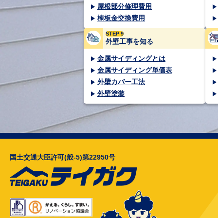
屋根部分修理費用
棟板金交換費用
STEP 9
外壁工事を知る
金属サイディングとは
金属サイディング単価表
外壁カバー工法
外壁塗装
国土交通大臣許可(般-5)第22950号