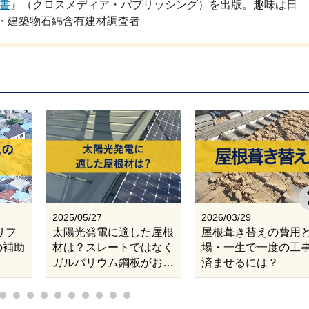
書
』（クロスメディア・パブリッシング）を出版。趣味は日
・建築物石綿含有建材調査者
2025/05/27
2026/03/29
リフ
太陽光発電に適した屋根
屋根葺き替えの費用
の補助
材は？スレートではなく
場・一生で一度の工
ガルバリウム鋼板がおす
済ませるには？
すめである理由