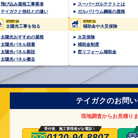
飛び込み屋根工事業者
スーパーガルテクトとは
テイガクと他社との違い
ガルバリウム鋼板の屋根
STEP 10
STEP 11
太陽光工事を知る
補助金や火災保険
太陽光おすすめの屋根
火災保険
太陽光パネル脱着
補助金制度
太陽光パネル新設
窓リフォーム補助金
太陽光パネル撤去
テイガクのお問い
現地調査からお見積り
受付後、施工管理者がお電話！
0120-94-8807