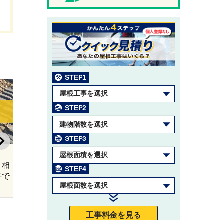
STEP1
2026/05/18
屋根工事を選択
電車の線路沿いで足場
STEP2
組み立てる際の注意点
建物階数を選択
鉄道会社へ申請の流れ
工事例紹介
STEP3
屋根面積を選択
2026/08/06
と相
アイジー工業とは？特
STEP4
事で
徴、ガルスパンなど代表
屋根面数を選択
製品の紹介、注意点を施
工数日本一のプロが解
説！
工事料金を見る