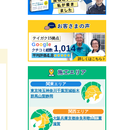
テイガク15拠点
G
o
o
g
l
e
1,014
件
クチコミ総数
4.8
平均評価
詳しくはこちら
関東エリア
東京
埼玉
神奈川
千葉
茨城
栃木
群馬
山梨
静岡
関西エリア
大阪
兵庫
京都
奈良
和歌山
三重
滋賀