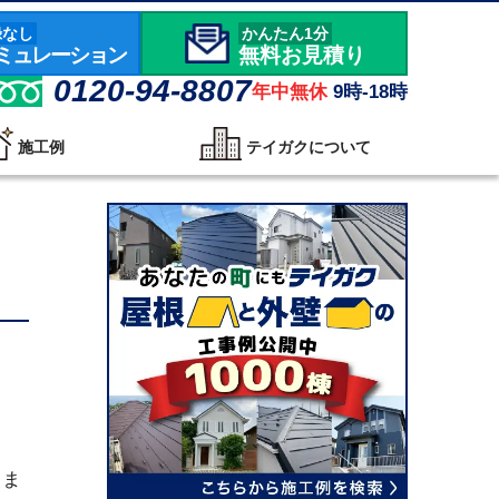
録なし
かんたん1分
ミュレーション
無料お見積り
0120-94-8807
年中無休
9時-18時
施工例
テイガクについて
りま