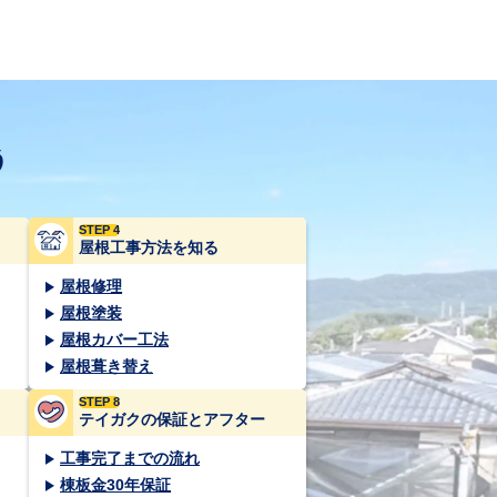
う
STEP 4
屋根工事方法を知る
屋根修理
屋根塗装
屋根カバー工法
屋根葺き替え
STEP 8
テイガクの保証とアフター
工事完了までの流れ
棟板金30年保証