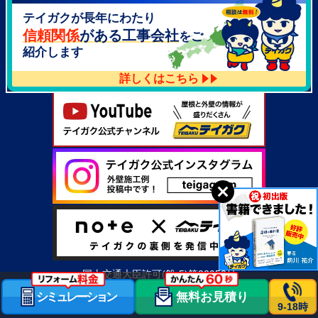
テイガクが長年にわたり
大阪府泉北郡忠岡町高月南3-14
TEL：
072-521-2637
信頼関係
がある工事会社
をご
紹介します
詳しくはこちら
国土交通大臣許可(般-5)第22950号
シミュレーション
無料お見積り
9-18時