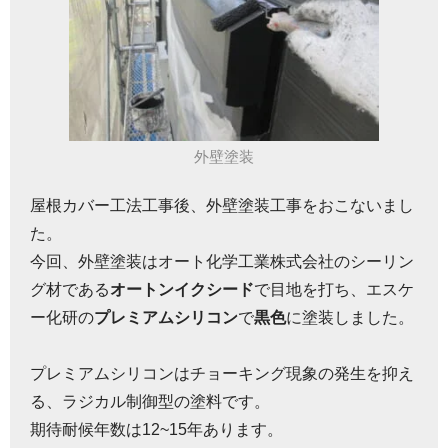
外壁塗装
屋根カバー工法工事後、外壁塗装工事をおこないまし
た。
今回、外壁塗装はオート化学工業株式会社のシーリン
グ材である
オートンイクシード
で目地を打ち、エスケ
ー化研の
プレミアムシリコン
で
黒色
に塗装しました。
プレミアムシリコンはチョーキング現象の発生を抑え
る、ラジカル制御型の塗料です。
期待耐候年数は12~15年あります。