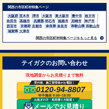
関西の市区町村特集ページ
大阪府
茨木市
堺市
大阪市
東大阪市
豊中市
枚方市
吹田市
高槻市
兵庫県
明石市
姫路市
尼崎市
神戸市
西宮市
京都府
京都市
奈良県
奈良市
和歌山県
和歌山市
滋賀県
大津市
関西の市区町村特集ページをもっと見る
テイガクのお問い合わせ
現地調査からお見積りまで無料
受付後、施工管理者がお電話！
0120-94-8807
年中無休 9:00~18:00
お急ぎの方・相見積り大歓迎！
メールでお見積り