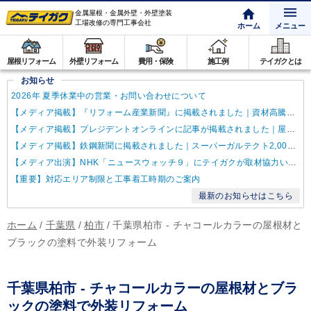
金属屋根・金属外壁・外壁塗装
工場改修の専門工事会社
ホーム
メニュー
屋根リフォーム
外壁リフォーム
費用・保険
施工例
テイガクとは
お知らせ
2026年 夏季休業中の営業・お問い合わせについて
【メディア掲載】『リフォーム産業新聞』に掲載されました｜資材高騰・納期遅延に対するテイガクの取り組み
【メディア掲載】プレジデントオンラインに記事が掲載されました｜屋根点検商法について解説
【メディア掲載】鉄鋼新聞に掲載されました｜スーパーガルテクト2,000万㎡達成
【メディア出演】NHK「ニュースウォッチ９」にテイガクが取材協力いたしました
【重要】対応エリア制限と工事着工時期のご案内
最新のお知らせはこちら
ホーム
/
千葉県
/
柏市
/
千葉県柏市 - チャコールカラーの屋根材と
ブラックの塗料で外装リフォーム
千葉県柏市 - チャコールカラーの屋根材とブラ
ックの塗料で外装リフォーム