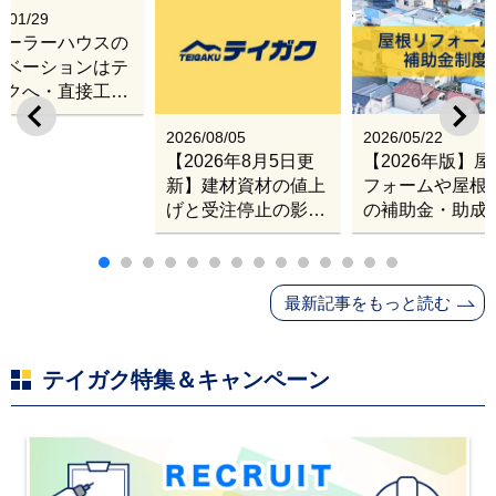
6/01/29
レーラーハウスの
ノベーションはテ
ガクへ・直接工事
出張改修サービス
2026/08/05
2026/05/22
【2026年8月5日更
【2026年版】
新】建材資材の値上
フォームや屋根
げと受注停止の影響
の補助金・助成
｜塗料・屋根材・シ
業
ンナー・断熱材・ル
ーフィングの値上げ
最新記事をもっと読む
と材料入手困難・出
荷停止へ
テイガク特集＆キャンペーン