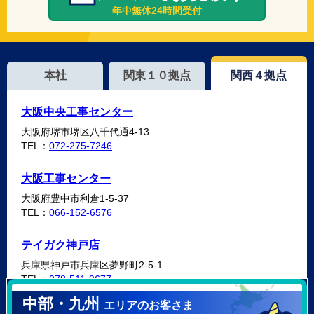
年中無休24時間受付
本社
関東１０拠点
関西４拠点
大阪中央工事センター
大阪府堺市堺区八千代通4-13
TEL：
072-275-7246
大阪工事センター
大阪府豊中市利倉1-5-37
TEL：
066-152-6576
テイガク神戸店
兵庫県神戸市兵庫区夢野町2-5-1
TEL：
078-511-9677
中部・九州
エリアのお客さま
テイガク泉北・泉南店