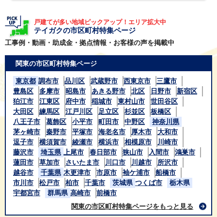
戸建てが多い地域ピックアップ！エリア拡大中
テイガクの市区町村特集ページ
工事例・動画・助成金・拠点情報・お客様の声を掲載中
関東の市区町村特集ページ
東京都
調布市
品川区
武蔵野市
西東京市
三鷹市
豊島区
多摩市
昭島市
あきる野市
北区
日野市
新宿区
狛江市
江東区
府中市
稲城市
東村山市
世田谷区
大田区
練馬区
江戸川区
足立区
杉並区
板橋区
八王子市
葛飾区
小平市
町田市
中野区
神奈川県
茅ヶ崎市
秦野市
平塚市
海老名市
厚木市
大和市
逗子市
横須賀市
綾瀬市
横浜市
相模原市
川崎市
藤沢市
埼玉県
上尾市
春日部市
狭山市
入間市
鴻巣市
蓮田市
草加市
さいたま市
川口市
川越市
所沢市
越谷市
千葉県
木更津市
市原市
袖ケ浦市
船橋市
市川市
松戸市
柏市
千葉市
茨城県
つくば市
栃木県
宇都宮市
群馬県
高崎市
前橋市
関東の市区町村特集ページをもっと見る