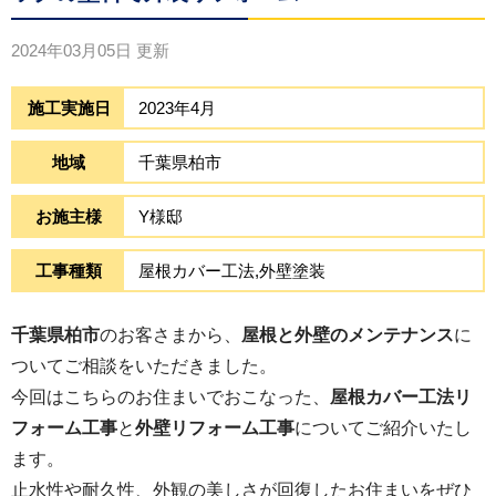
2024年03月05日
更新
施工実施日
2023年4月
地域
千葉県柏市
お施主様
Y様邸
工事種類
屋根カバー工法,外壁塗装
千葉県柏市
のお客さまから、
屋根と外壁のメンテナンス
に
ついてご相談をいただきました。
今回はこちらのお住まいでおこなった、
屋根カバー工法リ
フォーム工事
と
外壁リフォーム工事
についてご紹介いたし
ます。
止水性や耐久性、外観の美しさが回復したお住まいをぜひ