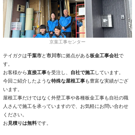
京葉工事センター
テイガクは
千葉市
と
市川市
に拠点がある
板金工事会社
で
す。
お客様から
直接工事
を受注し、
自社で施工
しています。
今回ご紹介したような
特殊な屋根工事
も豊富な実績がござ
います。
屋根工事だけではなく外壁工事や各種板金工事も自社の職
人さんで施工を承っていますので、お気軽にお問い合わせ
ください。
お
見積りは無料
です。