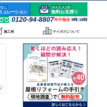
録なし
かんたん1分
ミュレーション
無料お見積り
0120-94-8807
年中無休
9時-18時
施工例
テイガクについて
ら