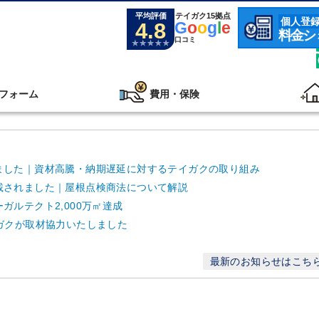
平均評価
テイガク15拠点
個人登
4.8
G
o
o
g
l
e
料金シ
口コミ
フォーム
費用・保険
ました｜資材高騰・納期遅延に対するテイガクの取り組み
載されました｜屋根点検商法について解説
ルテクト2,000万㎡達成
ガクが取材協力いたしました
最新のお知らせはこち