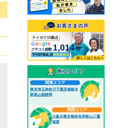
テイガク15拠点
G
o
o
g
l
e
1,014
件
クチコミ総数
4.8
平均評価
詳しくはこちら
き
関東エリア
東京
埼玉
神奈川
千葉
茨城
栃木
あ
群馬
山梨
静岡
関西エリア
大阪
兵庫
京都
奈良
和歌山
三重
造
滋賀