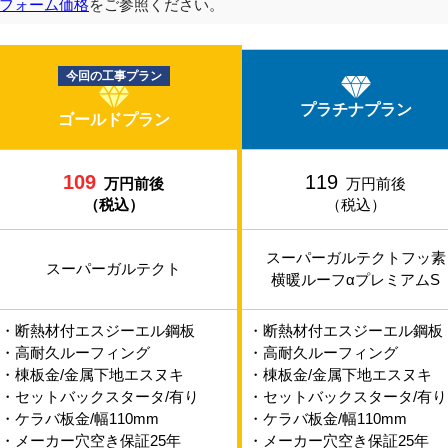
フォーム価格
をご参照ください。
今回の工事プラン
プラチナプラン
ゴールドプラン
109
119
万円前後
万円前後
（税込）
（税込）
スーパーガルテクトフッ素
スーパーガルテクト
横暖ルーフαプレミアムS
・断熱材付エスジーエル鋼板
・断熱材付エスジーエル鋼板
・高耐久ルーフィング
・高耐久ルーフィング
・棟板金/金属下地エスヌキ
・棟板金/金属下地エスヌキ
・セットバックスタータ/有り
・セットバックスタータ/有り
・ケラバ板金/幅110mm
・ケラバ板金/幅110mm
・メーカー穴空き保証25年
・メーカー穴空き保証25年