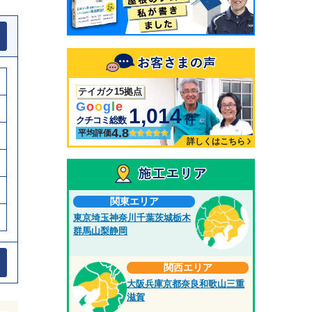
テイガク15拠点
G
o
o
g
l
e
1,014
件
クチコミ総数
4.8
平均評価
詳しくはこちら
関東エリア
東京
埼玉
神奈川
千葉
茨城
栃木
群馬
山梨
静岡
関西エリア
大阪
兵庫
京都
奈良
和歌山
三重
滋賀