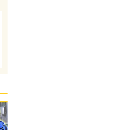
性
メ
材