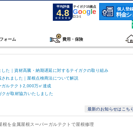
平均評価
テイガク15拠点
個人登
4.8
G
o
o
g
l
e
料金シ
口コミ
フォーム
費用・保険
ました｜資材高騰・納期遅延に対するテイガクの取り組み
載されました｜屋根点検商法について解説
ルテクト2,000万㎡達成
ガクが取材協力いたしました
最新のお知らせはこち
ト屋根を金属屋根スーパーガルテクトで屋根修理