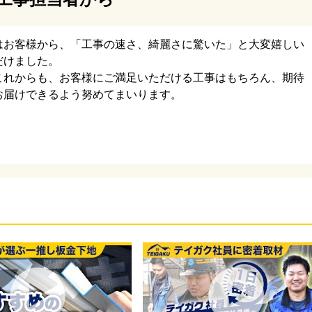
根材であるスーパーガルテクトを設置していきます。断熱
に優れた屋根材で、テイガクでも人気の金属屋根です。
はお客様から、「工事の速さ、綺麗さに驚いた」と大変嬉しい
だけました。
これからも、お客様にご満足いただける工事はもちろん、期待
お届けできるよう努めてまいります。
合わさる部分を棟といいます。棟部分は雨漏りしやすいデ
あります。雨漏りリスクを減らすため、テイガクでは屋根
げて、その上からS字型の棟板金下地を設置します。こうす
耐久性の高い棟になります。
点に換気棟を設置したら、屋根カバー工法の完了です。