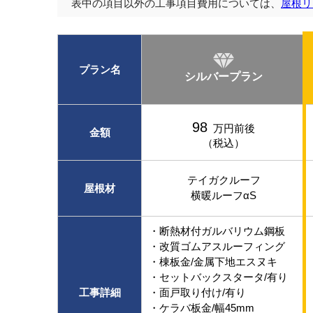
表中の項目以外の工事項目費用については、
屋根リ
プラン名
シルバープラン
98
万円前後
金額
（税込）
テイガクルーフ
屋根材
横暖ルーフαS
・断熱材付ガルバリウム鋼板
・改質ゴムアスルーフィング
・棟板金/金属下地エスヌキ
・セットバックスタータ/有り
工事詳細
・面戸取り付け/有り
・ケラバ板金/幅45mm