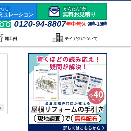
録なし
かんたん1分
ミュレーション
無料お見積り
0120-94-8807
年中無休
9時-18時
施工例
テイガクについて
ら