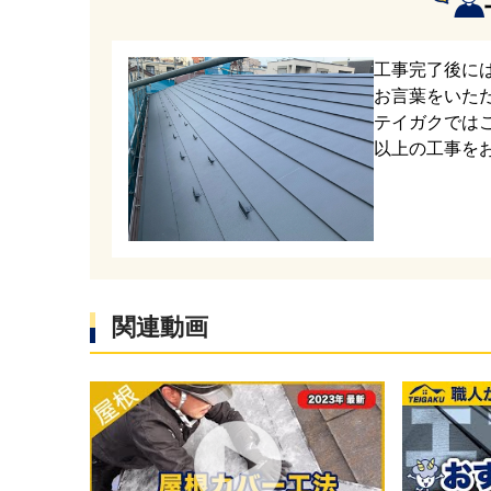
新しい屋
と耐久性
工事完了後に
お言葉をいた
テイガクでは
以上の工事を
屋根面が
リットが
関連動画
を折り曲
ることで
屋根の頂