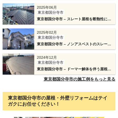
2025年06月
東京都国分寺市
これで工事完成です。スタイリッシュな外観かつ
東京都国分寺市 – スレート屋根を断熱性に優
高機能な屋根に生まれ変わりました。
れたスーパーガルテクトで屋根カバー工法
2025年02月
東京都国分寺市
東京都国分寺市 – ノンアスベストのスレート
屋根をアイジー工業のスーパーガルテクトで
カバー工法と外壁塗装
2024年12月
東京都国分寺市
東京都国分寺市 – ドーマー解体を伴う屋根カ
バー工法
東京都国分寺市の施工例をもっと見る
東京都国分寺市の屋根・外壁リフォームはテイ
ガクにお任せください！