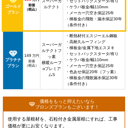
スーパーガ
・セットバックスタータ/有り
前後
ゴールド
ルテクト
・ケラバ板金/幅110mm
（税込）
プラン
・メーカー穴空き保証25年
・棟板金の飛散・漏水保証30年
（条件付き）
・断熱材付エスジーエル鋼板
・高耐久ルーフィング
スーパーガ
・棟板金/金属下地エスヌキ
ルテクトフ
・セットバックスタータ/有り
149
万円
ッ素
プラチナ
・ケラバ板金/幅110mm
前後
横暖ルーフ
プラン
（税込）
・メーカー穴空き保証25年
αプレミア
・色あせ保証20年（フッ素）
ムS
・棟板金の飛散漏水保証30年
（条件付き）
価格をもっと抑えたいなら
ブロンズプランもございます！
使用する屋根材を、石粒付き金属屋根にすれば、工事
価格が更にお安くなります。