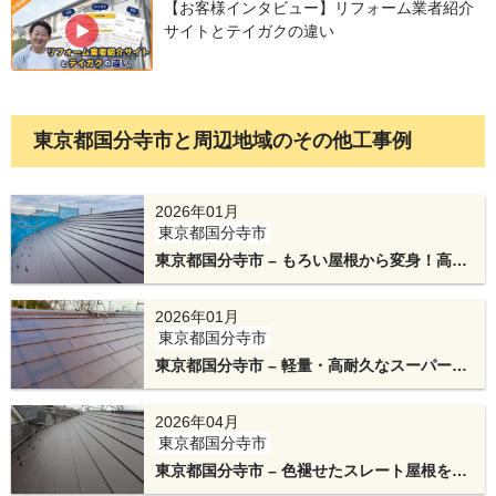
【お客様インタビュー】リフォーム業者紹介
サイトとテイガクの違い
東京都国分寺市と周辺地域のその他工事例
2026年01月
東京都国分寺市
屋根内部の熱や湿気を逃すため、通気口を設けて
東京都国分寺市 – もろい屋根から変身！高耐
換気棟を取り付けます。
久&美観の横暖ルーフαプレミアムSでカバー
工法
2026年01月
東京都国分寺市
東京都国分寺市 – 軽量・高耐久なスーパーガ
ルテクトでノンアススレートを屋根カバー工
法リフォーム
2026年04月
東京都国分寺市
東京都国分寺市 – 色褪せたスレート屋根をス
ーパーガルテクトでカバー工法