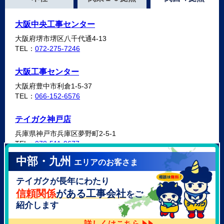
大阪中央工事センター
大阪府堺市堺区八千代通4-13
TEL：
072-275-7246
大阪工事センター
大阪府豊中市利倉1-5-37
TEL：
066-152-6576
テイガク神戸店
兵庫県神戸市兵庫区夢野町2-5-1
TEL：
078-511-9677
中部・九州
エリアのお客さま
テイガク泉北・泉南店
テイガクが長年にわたり
大阪府泉北郡忠岡町高月南3-14
TEL：
072-521-2637
信頼関係
がある工事会社
をご
紹介します
詳しくはこちら