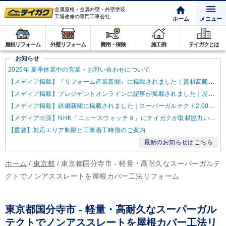
金属屋根・金属外壁・外壁塗装
工場改修の専門工事会社
ホーム
メニュー
屋根リフォーム
外壁リフォーム
費用・保険
施工例
テイガクとは
お知らせ
2026年 夏季休業中の営業・お問い合わせについて
【メディア掲載】『リフォーム産業新聞』に掲載されました｜資材高騰・納期遅延に対するテイガクの取り組み
【メディア掲載】プレジデントオンラインに記事が掲載されました｜屋根点検商法について解説
【メディア掲載】鉄鋼新聞に掲載されました｜スーパーガルテクト2,000万㎡達成
【メディア出演】NHK「ニュースウォッチ９」にテイガクが取材協力いたしました
【重要】対応エリア制限と工事着工時期のご案内
最新のお知らせはこちら
ホーム
/
東京都
/
東京都国分寺市 - 軽量・高耐久なスーパーガルテ
クトでノンアススレートを屋根カバー工法リフォーム
東京都国分寺市 - 軽量・高耐久なスーパーガル
テクトでノンアススレートを屋根カバー工法リ