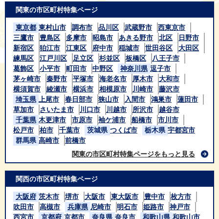
関東の市区町村特集ページ
東京都
東村山市
調布市
品川区
武蔵野市
西東京市
三鷹市
豊島区
多摩市
昭島市
あきる野市
北区
日野市
新宿区
狛江市
江東区
府中市
稲城市
世田谷区
大田区
練馬区
江戸川区
足立区
杉並区
板橋区
八王子市
葛飾区
小平市
町田市
中野区
神奈川県
逗子市
茅ヶ崎市
秦野市
平塚市
海老名市
厚木市
大和市
横須賀市
綾瀬市
横浜市
相模原市
川崎市
藤沢市
埼玉県
上尾市
春日部市
狭山市
入間市
鴻巣市
蓮田市
草加市
さいたま市
川口市
川越市
所沢市
越谷市
千葉県
木更津市
市原市
袖ケ浦市
船橋市
市川市
松戸市
柏市
千葉市
茨城県
つくば市
栃木県
宇都宮市
群馬県
高崎市
前橋市
関東の市区町村特集ページをもっと見る
関西の市区町村特集ページ
大阪府
茨木市
堺市
大阪市
東大阪市
豊中市
枚方市
吹田市
高槻市
兵庫県
尼崎市
明石市
姫路市
神戸市
西宮市
京都府
京都市
奈良県
奈良市
和歌山県
和歌山市