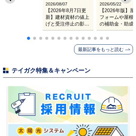
2026/08/07
2026/05/22
【2026年8月7日更
【2026年版】
新】建材資材の値上
フォームや屋根
げと受注停止の影響
の補助金・助成
｜塗料・屋根材・シ
業
ンナー・断熱材・ル
ーフィングの値上げ
最新記事をもっと読む
と材料入手困難・出
荷停止へ
テイガク特集＆キャンペーン