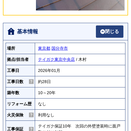
基本情報
閉じる
場所
東京都
国分寺市
拠点/担当者
テイガク東京中央店
/ 木村
工事日
2026年01月
工事日数
約28日
築年数
10～20年
リフォーム歴
なし
火災保険
利用なし
テイガク保証10年 次回の外壁塗装時に面戸
工事保証