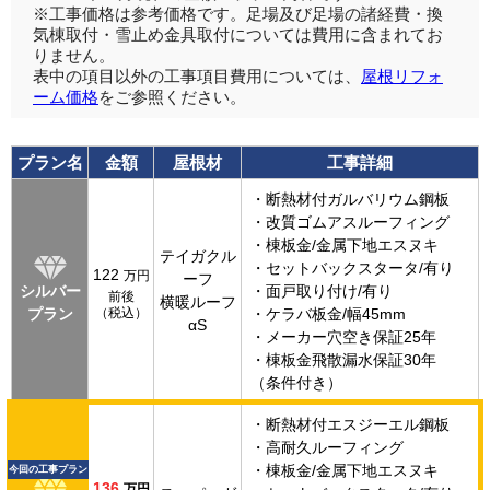
※工事価格は参考価格です。足場及び足場の諸経費・換
気棟取付・雪止め金具取付については費用に含まれてお
りません。
表中の項目以外の工事項目費用については、
屋根リフォ
ーム価格
をご参照ください。
プラン名
金額
屋根材
工事詳細
・断熱材付ガルバリウム鋼板
・改質ゴムアスルーフィング
・棟板金/金属下地エスヌキ
テイガクル
・セットバックスタータ/有り
122
万円
ーフ
シルバー
・面戸取り付け/有り
前後
横暖ルーフ
プラン
（税込）
・ケラバ板金/幅45mm
αS
・メーカー穴空き保証25年
・棟板金飛散漏水保証30年
（条件付き）
・断熱材付エスジーエル鋼板
・高耐久ルーフィング
・棟板金/金属下地エスヌキ
今回の工事プラン
136
万円