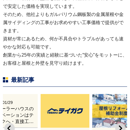
で安定した価格を実現しています。
そのため、他社よりもガルバリウム鋼板製の金属屋根や金
属サイディングの工事がお求めやすい工事価格で提供がで
きます。
資材が常にあるため、何か不具合やトラブルがあっても速
やかな対応も可能です。
創業から25年の実績と経験に基づいた”安心”をモットーに、
お客様と屋根と外壁を見守り続けます。
最新記事
6/01/29
レーラーハウスの
ノベーションはテ
ガクへ・直接工事
出張改修サービス