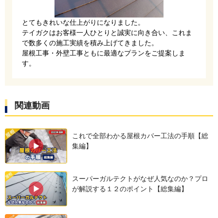
貼ります。
とてもきれいな仕上がりになりました。
テイガクはお客様一人ひとりと誠実に向き合い、これま
で数多くの施工実績を積み上げてきました。
屋根工事・外壁工事ともに最適なプランをご提案しま
す。
関連動画
「スーパーガルテクト」はサビにくく、軽くて丈
これで全部わかる屋根カバー工法の手順【総
集編】
夫なSGL鋼板の金属屋根材です。
棟部分（屋根の頂上）では屋根材を立ち上げ、ア
スーパーガルテクトがなぜ人気なのか？プロ
ルミ製下地「エスヌキ」を設置することで、雨水
が解説する１２のポイント【総集編】
の侵入を防ぎます。