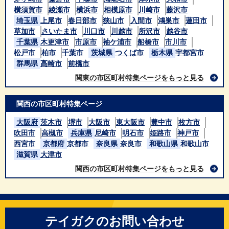
横須賀市
綾瀬市
横浜市
相模原市
川崎市
藤沢市
埼玉県
上尾市
春日部市
狭山市
入間市
鴻巣市
蓮田市
草加市
さいたま市
川口市
川越市
所沢市
越谷市
千葉県
木更津市
市原市
袖ケ浦市
船橋市
市川市
松戸市
柏市
千葉市
茨城県
つくば市
栃木県
宇都宮市
群馬県
高崎市
前橋市
関東の市区町村特集ページをもっと見る
関西の市区町村特集ページ
大阪府
茨木市
堺市
大阪市
東大阪市
豊中市
枚方市
吹田市
高槻市
兵庫県
尼崎市
明石市
姫路市
神戸市
西宮市
京都府
京都市
奈良県
奈良市
和歌山県
和歌山市
滋賀県
大津市
関西の市区町村特集ページをもっと見る
テイガクのお問い合わせ