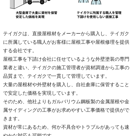
ブリード現象防ぐ為の1工程です。
テイガクは、直接屋根材をメーカーから購入し、テイガク
に所属している職人がお客様に屋根工事や屋根修理を提供
する会社です。
屋根工事を下請け会社に任せているような外壁塗装の専門
業者と違い、テイガクの施工管理者が資材調達から工事の
付帯部の塗装では、破風板や軒天、玄関屋根下等
品質まで、テイガクで一貫して管理しています。
も塗装致します。その際に使用する塗料は通常の
大量の屋根材や外壁材を購入し、自社倉庫に保管すること
シリコン塗料ではなく、通気性の良い、ケンエー
で安定した価格を実現しています。
ス等を使用して施工しています。
そのため、他社よりもガルバリウム鋼板製の金属屋根や金
属サイディングの工事がお求めやすい工事価格で提供がで
きます。
資材が常にあるため、何か不具合やトラブルがあっても速
やかな対応も可能です。