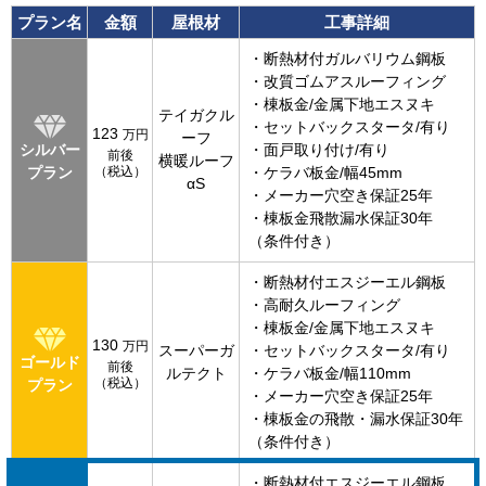
プラン名
金額
屋根材
工事詳細
・断熱材付ガルバリウム鋼板
・改質ゴムアスルーフィング
・棟板金/金属下地エスヌキ
テイガクル
・セットバックスタータ/有り
123
万円
ーフ
シルバー
・面戸取り付け/有り
前後
横暖ルーフ
プラン
（税込）
・ケラバ板金/幅45mm
αS
・メーカー穴空き保証25年
・棟板金飛散漏水保証30年
（条件付き）
・断熱材付エスジーエル鋼板
・高耐久ルーフィング
・棟板金/金属下地エスヌキ
130
万円
スーパーガ
・セットバックスタータ/有り
ゴールド
前後
ルテクト
・ケラバ板金/幅110mm
（税込）
プラン
・メーカー穴空き保証25年
・棟板金の飛散・漏水保証30年
（条件付き）
・断熱材付エスジーエル鋼板