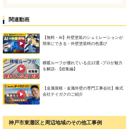
ニューライナーです。対応年数30年と高耐久な防
水シートです。
関連動画
【無料・AI】外壁塗装のシュミレーションが
簡単にできる・外壁塗装時の色選び
横暖ルーフが優れている点12選 -プロが魅力
を解説- 【総集編】
【金属屋根・金属外壁の専門工事会社】株式
防水シートを敷設した後、金属の屋根材を施工し
会社テイガクのご紹介
ます。今回使用する屋根材は、ニチハの横暖ルー
フαプレミアムsです。断熱材一体型の屋根材で屋
根塗膜がフッ素の為、通常のポリエステル塗膜に
神戸市東灘区と周辺地域のその他工事例