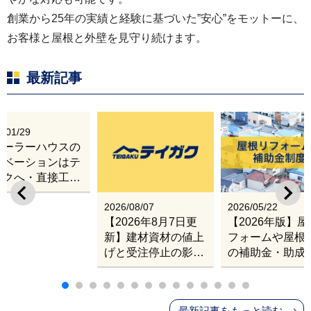
創業から25年の実績と経験に基づいた”安心”をモットーに、
お客様と屋根と外壁を見守り続けます。
最新記事
屋根カバー工法、外壁塗装の完成です。フッ素塗
膜の横暖ルーフαプレミアムsを使用した屋根改修
6/01/29
工事を行い、長い年数、綺麗な状態を維持可能な
レーラーハウスの
屋根材になりました。
ノベーションはテ
ガクへ・直接工事
出張改修サービス
2026/08/07
2026/05/22
【2026年8月7日更
【2026年版】
新】建材資材の値上
フォームや屋根
げと受注停止の影響
の補助金・助成
｜塗料・屋根材・シ
業
ンナー・断熱材・ル
ーフィングの値上げ
最新記事をもっと読む