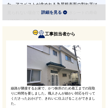
た。アスベストが含めれる為屋根表面の割れ等は
詳細を見る
見られない場合でも、屋根下の防水シートの寿命
が10年～20年の為、20年以上した屋根からはいつ
雨漏りしてもおかしくありません。
工事担当者から
線路が隣接するお家で、かつ狭所のため着工までの段取
屋根カバー工法は、既存の屋根材の上に新しい防
りに時間を要しました。職人さんが細かい対応を行って
水シートを直接敷いていきます。今回使用する防
くださったおかげで、きれいに仕上げることができまし
た。
水シートは、田島ルーフィングの釘打ちタイプ、