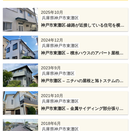
比べ、色持ちが良い屋根材になっています。
2025年10月
兵庫県神戸市東灘区
神戸市東灘区-線路が近接している住宅を横暖
ルーフαプレミアムsでカバー工法とモルタル
外壁をSK科研のプレミアムシリコンで屋根外
2024年12月
壁リフォーム工事
兵庫県神戸市東灘区
神戸市東灘区 – 積水ハウスのアパート屋根の
カバー工法と外壁塗装
2023年9月
兵庫県神戸市灘区
棟板金の下地には通常木材を使用しますが、木材
神戸市灘区 – ニチハの屋根と旭トステムの金
の場合、経年劣化により、腐食してしまうため、
属サイディングでカバー工法
テイガクの施工では、アルミの金属下地(エスヌキ)
2021年10月
兵庫県神戸市東灘区
を使用しています。アルミの為、高品質高耐久な
神戸市東灘区 – 金属サイディング部分張りと
工事を行えます。
屋根葺き替え
2018年6月
兵庫県神戸市東灘区