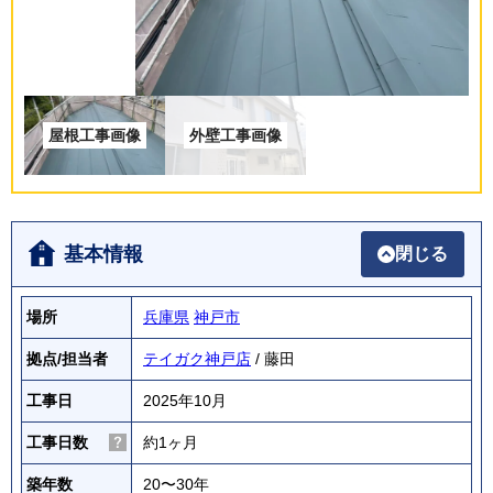
基本情報
閉じる
場所
兵庫県
神戸市
拠点/担当者
テイガク神戸店
/ 藤田
工事日
2025年10月
工事日数
約1ヶ月
築年数
20〜30年