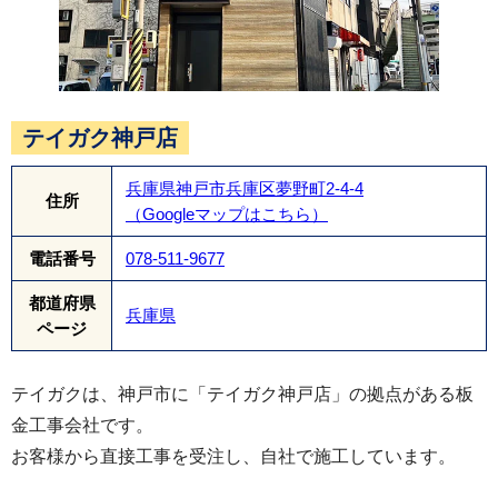
テイガク神戸店
兵庫県神戸市兵庫区夢野町2-4-4
下屋根の施工を行う場合にもエスヌキを施工しま
住所
（Googleマップはこちら）
す。エスヌキはテイガクの特許所得している商品
電話番号
078-511-9677
の為、当社の施工でしか行えない工法になってお
都道府県
ります。
兵庫県
ページ
テイガクは、神戸市に「テイガク神戸店」の拠点がある板
金工事会社です。
お客様から直接工事を受注し、自社で施工しています。