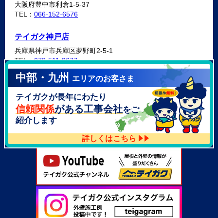
大阪府豊中市利倉1-5-37
TEL：
066-152-6576
テイガク神戸店
兵庫県神戸市兵庫区夢野町2-5-1
TEL：
078-511-9677
中部・九州
エリアのお客さま
テイガク泉北・泉南店
テイガクが長年にわたり
大阪府泉北郡忠岡町高月南3-14
TEL：
072-521-2637
信頼関係
がある工事会社
をご
紹介します
詳しくはこちら