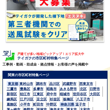
戸建てが多い地域ピックアップ！エリア拡大中
テイガクの市区町村特集ページ
工事例・動画・助成金・拠点情報・お客様の声を掲載中
関東の市区町村特集ページ
東京都
東村山市
調布市
品川区
武蔵野市
西東京市
三鷹市
豊島区
多摩市
昭島市
あきる野市
北区
日野市
新宿区
狛江市
江東区
府中市
稲城市
世田谷区
大田区
練馬区
江戸川区
足立区
杉並区
板橋区
八王子市
葛飾区
小平市
町田市
中野区
神奈川県
逗子市
茅ヶ崎市
秦野市
平塚市
海老名市
厚木市
大和市