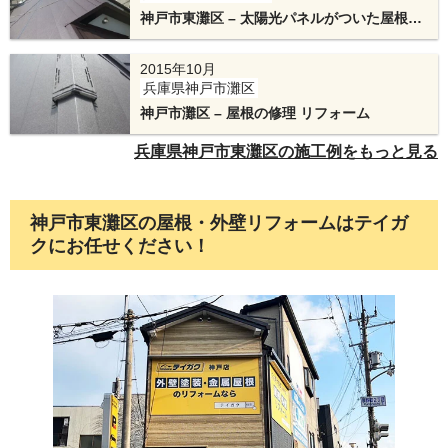
神戸市東灘区 – 太陽光パネルがついた屋根の
カバー工法リフォーム
2015年10月
兵庫県神戸市灘区
神戸市灘区 – 屋根の修理 リフォーム
兵庫県神戸市東灘区の施工例をもっと見る
最後に棟板金、換気棟を施工して完成です。換気
神戸市東灘区の屋根・外壁リフォームはテイガ
棟は近年の新築住宅にはほとんど取り付けられて
クにお任せください！
いますが、20年以上経過した屋根の場合は施工し
ていない場合もございます。その場合でも、新規
で換気棟を施工することが可能ですのでご希望の
場合は是非、施工管理者にご相談ください。