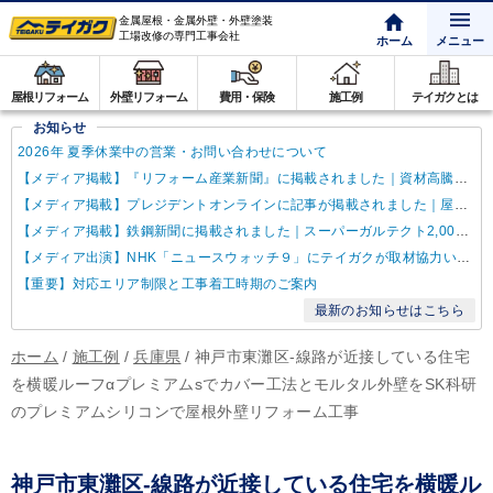
金属屋根・金属外壁・外壁塗装
工場改修の専門工事会社
ホーム
メニュー
屋根リフォーム
外壁リフォーム
費用・保険
施工例
テイガクとは
お知らせ
2026年 夏季休業中の営業・お問い合わせについて
【メディア掲載】『リフォーム産業新聞』に掲載されました｜資材高騰・納期遅延に対するテイガクの取り組み
【メディア掲載】プレジデントオンラインに記事が掲載されました｜屋根点検商法について解説
【メディア掲載】鉄鋼新聞に掲載されました｜スーパーガルテクト2,000万㎡達成
【メディア出演】NHK「ニュースウォッチ９」にテイガクが取材協力いたしました
【重要】対応エリア制限と工事着工時期のご案内
最新のお知らせはこちら
ホーム
/
施工例
/
兵庫県
/
神戸市東灘区-線路が近接している住宅
を横暖ルーフαプレミアムsでカバー工法とモルタル外壁をSK科研
のプレミアムシリコンで屋根外壁リフォーム工事
神戸市東灘区-線路が近接している住宅を横暖ル