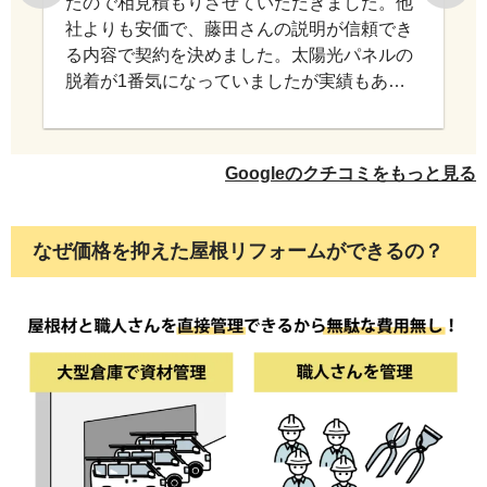
たので相見積もりさせていただきました。他
ンを2回塗り行います。外壁塗料の選定はお見積り
社よりも安価で、藤田さんの説明が信頼でき
る内容で契約を決めました。太陽光パネルの
の際に選択いただいておりますが、付帯部の塗料
脱着が1番気になっていましたが実績もあ
に関しましては、プレミアムNADシリコンで施工
り、結果工事前よりも出力数が上がってお
り、大変満足してしています。
させて頂いております。
Googleのクチコミをもっと見る
なぜ価格を抑えた屋根リフォームができるの？
モルタル外壁の場合でも目地がある場合には、目
地の施工も行っております。既存外壁の目地に打
ち幅が少ない場合には、シーリングではなく、ブ
リードオフプライマーを施工します。既存目地の