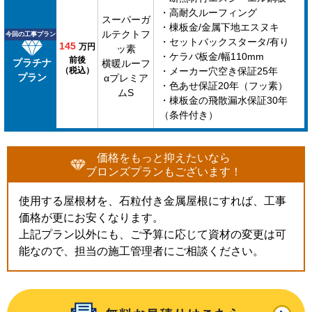
・高耐久ルーフィング
スーパーガ
・棟板金/金属下地エスヌキ
ルテクトフ
今回の工事プラン
・セットバックスタータ/有り
145
万円
ッ素
・ケラバ板金/幅110mm
前後
プラチナ
横暖ルーフ
（税込）
・メーカー穴空き保証25年
プラン
αプレミア
・色あせ保証20年（フッ素）
ムS
・棟板金の飛散漏水保証30年
（条件付き）
価格をもっと抑えたいなら
ブロンズプランもございます！
使用する屋根材を、石粒付き金属屋根にすれば、工事
価格が更にお安くなります。
上記プラン以外にも、ご予算に応じて資材の変更は可
能なので、担当の施工管理者にご相談ください。