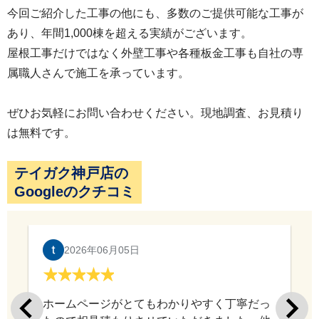
今回ご紹介した工事の他にも、多数のご提供可能な工事が
外壁塗装は最初に高圧洗浄を行い、その後、下塗
あり、年間1,000棟を超える実績がございます。
り・中塗り・上塗りの計三回塗りを行います。下
屋根工事だけではなく外壁工事や各種板金工事も自社の専
塗りは外壁が上塗り塗料の吸い込みを防ぐ為の大
属職人さんで施工を承っています。
切な工程の一つです。下塗り材の選定も外壁によ
ぜひお気軽にお問い合わせください。現地調査、お見積り
り使用する塗料が変わるのでお見積りの際にはご
は無料です。
確認ください。
テイガク神戸店の
Googleのクチコミ
2026年06月05日
付帯部の塗装を行う際には、ケレン作業を最初に
ホームページがとてもわかりやすく丁寧だっ
行い、その後に、錆止め、プレミアムNADシリコ