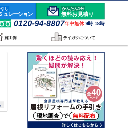
録なし
かんたん1分
ミュレーション
無料お見積り
0120-94-8807
年中無休
9時-18時
施工例
テイガクについて
ら