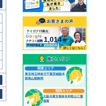
テイガク15拠点
G
o
o
g
l
e
1,014
件
クチコミ総数
4.8
平均評価
詳しくはこちら
関東エリア
東京
埼玉
神奈川
千葉
茨城
栃木
群馬
山梨
静岡
関西エリア
大阪
兵庫
京都
奈良
和歌山
三重
滋賀