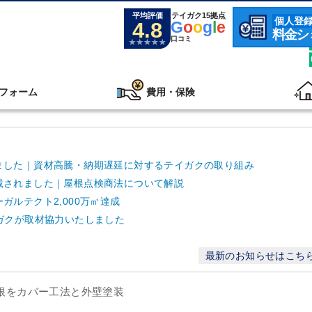
平均評価
テイガク15拠点
個人登
4.8
G
o
o
g
l
e
料金シ
口コミ
フォーム
費用・保険
ました｜資材高騰・納期遅延に対するテイガクの取り組み
載されました｜屋根点検商法について解説
ルテクト2,000万㎡達成
ガクが取材協力いたしました
最新のお知らせはこち
屋根をカバー工法と外壁塗装