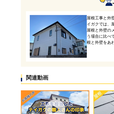
新しい屋
断熱性に
屋根工事と外
イガクでは、
屋根と外壁の
う場合に比べ
根と外壁をあ
棟板金の
り付け、
関連動画
最後に屋