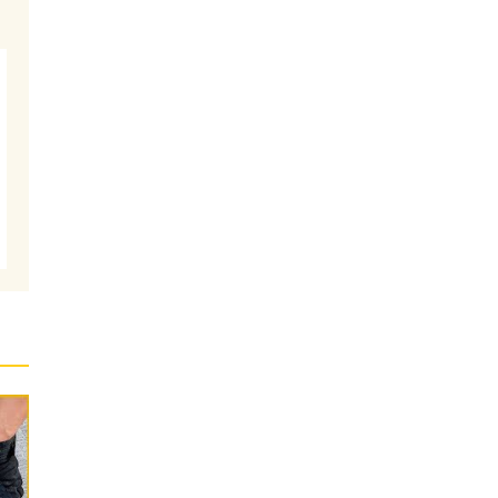
と
取
棟