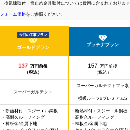
・換気棟取付・雪止め金具取付については費用に含まれておりま
フォーム価格
をご参照ください。
今回の工事プラン
プラチナプラン
ゴールドプラン
137
157
万円前後
万円前後
（税込）
（税込）
スーパーガルテクトフッ素
スーパーガルテクト
横暖ルーフαプレミアムS
・断熱材付エスジーエル鋼板
・断熱材付エスジーエル鋼板
・高耐久ルーフィング
・高耐久ルーフィング
・棟板金/金属下地
・棟板金/金属下地
・セットバックスタータ/有り
・セットバックスタータ/有り