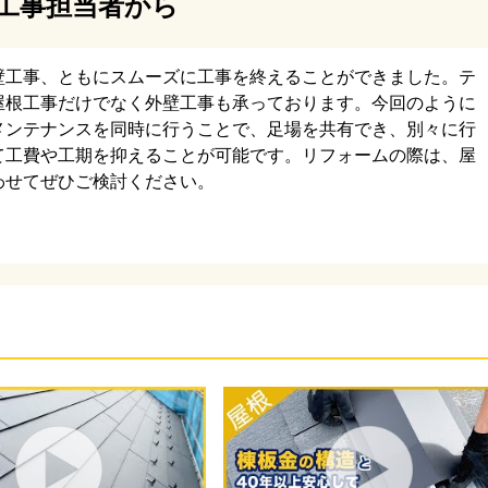
工事担当者から
根材は、断熱材一体型のスーパーガルテクトです。耐久性
優れたおすすめの屋根材です。
壁工事、ともにスムーズに工事を終えることができました。テ
屋根工事だけでなく外壁工事も承っております。今回のように
メンテナンスを同時に行うことで、足場を共有でき、別々に行
て工費や工期を抑えることが可能です。リフォームの際は、屋
わせてぜひご検討ください。
下地には、テイガクオリジナルの金属下地を使用。面戸も
棟板金の中に雨水が入り込まないようにします。
根の頂部に換気棟を取り付け、工事が完了しました。換気