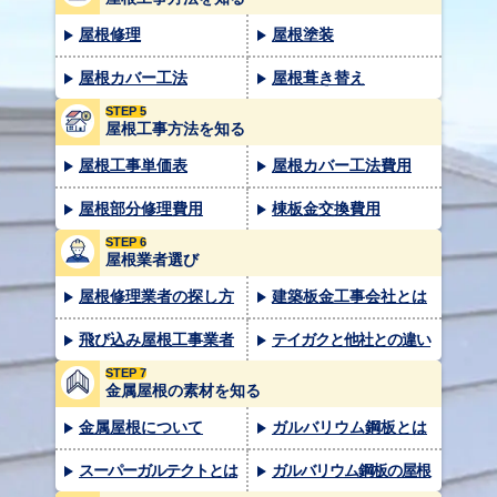
屋根修理
屋根塗装
屋根カバー工法
屋根葺き替え
STEP 5
屋根工事方法を知る
屋根工事単価表
屋根カバー工法費用
屋根部分修理費用
棟板金交換費用
STEP 6
屋根業者選び
屋根修理業者の探し方
建築板金工事会社とは
飛び込み屋根工事業者
テイガクと他社との違い
STEP 7
金属屋根の素材を知る
金属屋根について
ガルバリウム鋼板とは
スーパーガルテクトとは
ガルバリウム鋼板の屋根