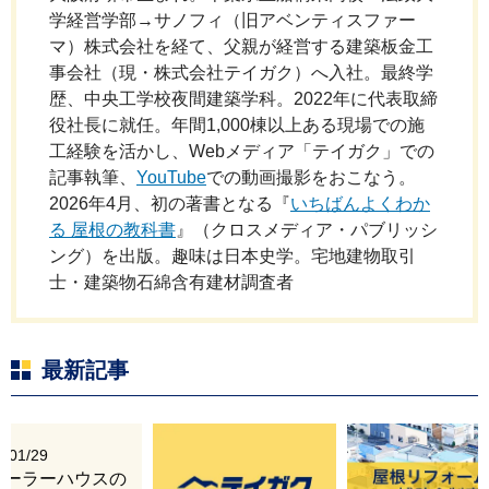
学経営学部→サノフィ（旧アベンティスファー
マ）株式会社を経て、父親が経営する建築板金工
事会社（現・株式会社テイガク）へ入社。最終学
歴、中央工学校夜間建築学科。2022年に代表取締
役社長に就任。年間1,000棟以上ある現場での施
工経験を活かし、Webメディア「テイガク」での
記事執筆、
YouTube
での動画撮影をおこなう。
2026年4月、初の著書となる『
いちばんよくわか
る 屋根の教科書
』（クロスメディア・パブリッシ
ング）を出版。趣味は日本史学。宅地建物取引
士・建築物石綿含有建材調査者
最新記事
6/01/29
レーラーハウスの