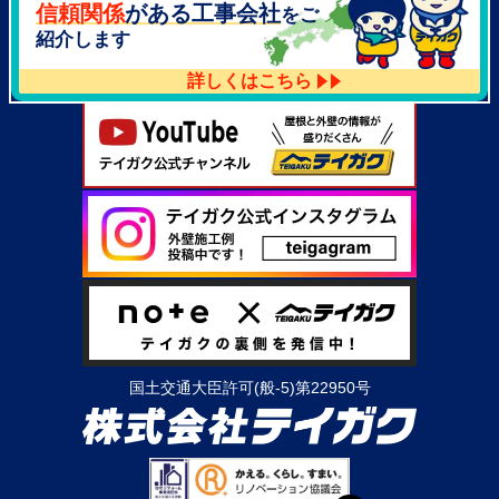
TEL：
072-521-2637
信頼関係
がある工事会社
をご
紹介します
詳しくはこちら
国土交通大臣許可(般-5)第22950号