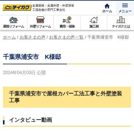
金属屋根・金属外壁・外壁塗装
工場改修の専門工事会社
ホーム
メニュー
屋根リフォーム
外壁リフォーム
費用・保険
施工例
テイガクとは
ホーム
/
お客さまの声
/
お客さまの声一覧
/
千葉県浦安市 K様邸
千葉県浦安市 K様邸
2024年04月03日
公開
千葉県浦安市で屋根カバー工法工事と外壁塗装
工事
インタビュー動画