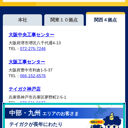
本社
関東１０拠点
関西４拠点
大阪中央工事センター
大阪府堺市堺区八千代通4-13
TEL：
072-275-7246
大阪工事センター
大阪府豊中市利倉1-5-37
TEL：
066-152-6576
テイガク神戸店
兵庫県神戸市兵庫区夢野町2-5-1
TEL：
078-511-9677
中部・九州
エリアのお客さま
テイガク泉北・泉南店
テイガクが長年にわたり
大阪府泉北郡忠岡町高月南3-14