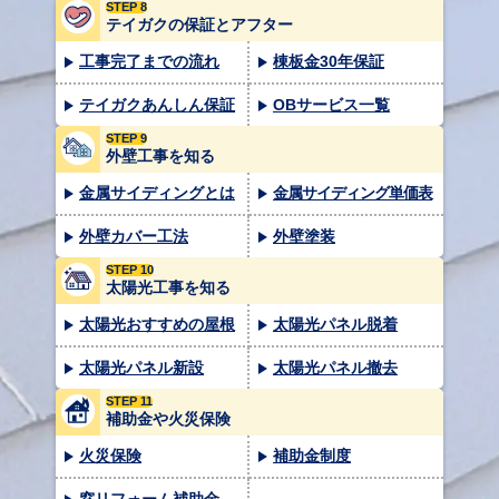
STEP 8
テイガクの保証とアフター
工事完了までの流れ
棟板金30年保証
テイガクあんしん保証
OBサービス一覧
STEP 9
外壁工事を知る
金属サイディングとは
金属サイディング単価表
外壁カバー工法
外壁塗装
STEP 10
太陽光工事を知る
太陽光おすすめの屋根
太陽光パネル脱着
太陽光パネル新設
太陽光パネル撤去
STEP 11
補助金や火災保険
火災保険
補助金制度