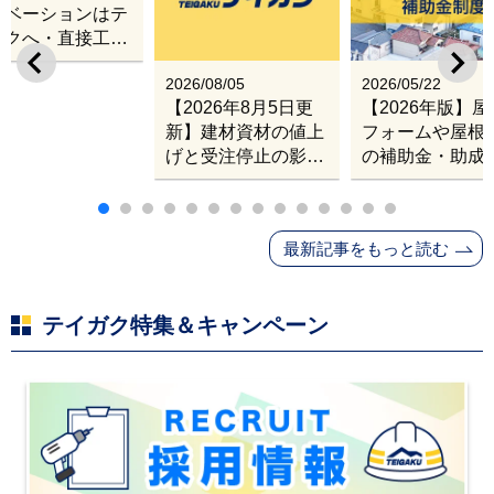
ノベーションはテ
ガクへ・直接工事
出張改修サービス
2026/08/05
2026/05/22
【2026年8月5日更
【2026年版】
新】建材資材の値上
フォームや屋根
げと受注停止の影響
の補助金・助成
｜塗料・屋根材・シ
業
ンナー・断熱材・ル
ーフィングの値上げ
最新記事をもっと読む
と材料入手困難・出
荷停止へ
テイガク特集＆キャンペーン