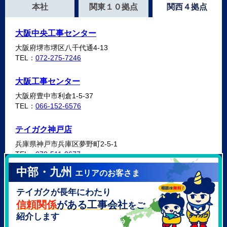
本社
関東１０拠点
関西４拠点
大阪中央工事センター
大阪府堺市堺区八千代通4-13
TEL：
072-275-7246
大阪工事センター
大阪府豊中市利倉1-5-37
TEL：
066-152-6576
テイガク神戸店
兵庫県神戸市兵庫区夢野町2-5-1
TEL：
078-511-9677
中部・九州
エリアのお客さま
テイガク泉北・泉南店
テイガクが長年にわたり
大阪府泉北郡忠岡町高月南3-14
TEL：
072-521-2637
信頼関係
がある工事会社
をご
紹介します