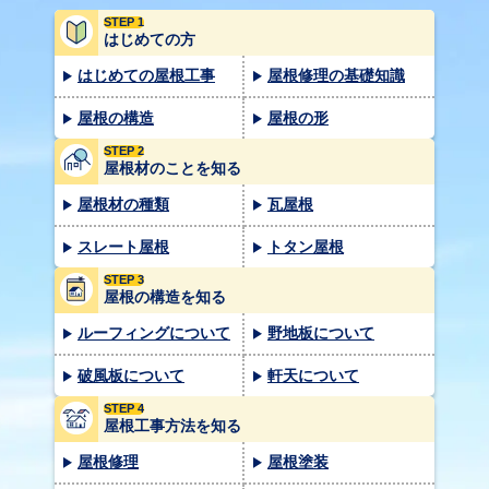
STEP 1
はじめての方
はじめての屋根工事
屋根修理の基礎知識
屋根の構造
屋根の形
STEP 2
屋根材のことを知る
屋根材の種類
瓦屋根
スレート屋根
トタン屋根
STEP 3
屋根の構造を知る
ルーフィングについて
野地板について
破風板について
軒天について
STEP 4
屋根工事方法を知る
屋根修理
屋根塗装