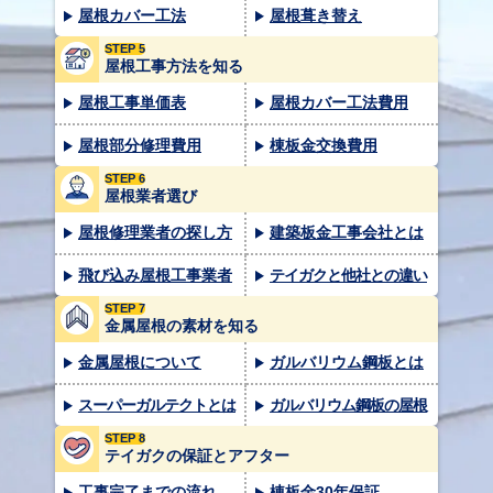
屋根カバー工法
屋根葺き替え
STEP 5
屋根工事方法を知る
屋根工事単価表
屋根カバー工法費用
屋根部分修理費用
棟板金交換費用
STEP 6
屋根業者選び
屋根修理業者の探し方
建築板金工事会社とは
飛び込み屋根工事業者
テイガクと他社との違い
STEP 7
金属屋根の素材を知る
金属屋根について
ガルバリウム鋼板とは
スーパーガルテクトとは
ガルバリウム鋼板の屋根
STEP 8
テイガクの保証とアフター
工事完了までの流れ
棟板金30年保証