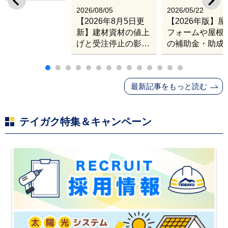
出張改修サービス
2026/08/05
2026/05/22
【2026年8月5日更
【2026年版】
新】建材資材の値上
フォームや屋根
げと受注停止の影響
の補助金・助成
｜塗料・屋根材・シ
業
ンナー・断熱材・ル
ーフィングの値上げ
最新記事をもっと読む
と材料入手困難・出
荷停止へ
テイガク特集＆キャンペーン