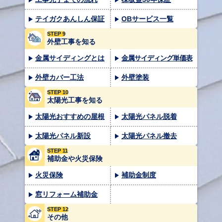
テイガクあんしん保証
OBサービス一覧
STEP 9
外壁工事を知る
金属サイディングとは
金属サイディング単価表
外壁カバー工法
外壁塗装
STEP 10
太陽光工事を知る
太陽光おすすめの屋根
太陽光パネル脱着
太陽光パネル新設
太陽光パネル撤去
STEP 11
補助金や火災保険
火災保険
補助金制度
窓リフォーム補助金
STEP 12
その他