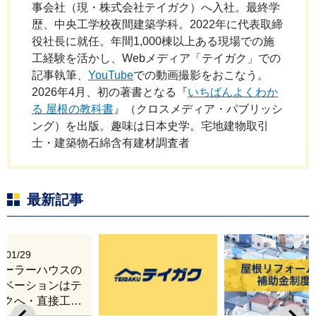
事会社（現・株式会社テイガク）へ入社。最終学
歴、中央工学校夜間建築学科。2022年に代表取締
役社長に就任。年間1,000棟以上ある現場での施
工経験を活かし、Webメディア「テイガク」での
記事執筆、
YouTube
での動画撮影をおこなう。
2026年4月、初の著書となる『
いちばんよくわか
る 屋根の教科書
』（クロスメディア・パブリッシ
ング）を出版。趣味は日本史学。宅地建物取引
士・建築物石綿含有建材調査者
最新記事
6/01/29
レーラーハウスの
ノベーションはテ
ガクへ・直接工事