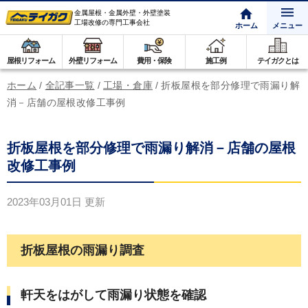
金属屋根・金属外壁・外壁塗装
工場改修の専門工事会社
ホーム
メニュー
屋根リフォーム
外壁リフォーム
費用・保険
施工例
テイガクとは
ホーム
/
全記事一覧
/
工場・倉庫
/
折板屋根を部分修理で雨漏り解
消－店舗の屋根改修工事例
折板屋根を部分修理で雨漏り解消－店舗の屋根
改修工事例
2023年03月01日
更新
折板屋根の雨漏り調査
軒天をはがして雨漏り状態を確認