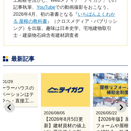
工経験を活かし、Webメディア「テイガク」での
記事執筆、
YouTube
での動画撮影をおこなう。
2026年4月、初の著書となる『
いちばんよくわか
る 屋根の教科書
』（クロスメディア・パブリッシ
ング）を出版。趣味は日本史学。宅地建物取引
士・建築物石綿含有建材調査者
最新記事
6/01/29
レーラーハウスの
ノベーションはテ
ガクへ・直接工事
出張改修サービス
2026/08/05
2026/05/22
【2026年8月5日更
【2026年版】
新】建材資材の値上
フォームや屋根