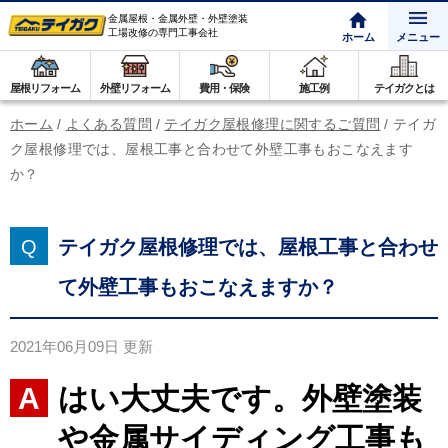
金属屋根・金属外壁・外壁塗装
工場改修の専門工事会社
ホーム
メニュー
屋根リフォーム
外壁リフォーム
費用・保険
施工例
テイガクとは
ホーム
/
よくある質問
/
テイガク屋根修理に関するご質問
/
テイガ
ク屋根修理では、屋根工事と合わせて外壁工事もおこなえます
か？
テイガク屋根修理では、屋根工事と合わせ
て外壁工事もおこなえますか？
2021年06月09日
更新
はい大丈夫です。外壁塗装
や金属サイディング工事も