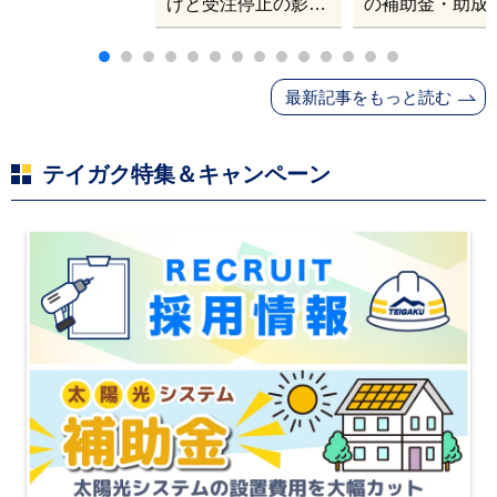
げと受注停止の影響
の補助金・助成
｜塗料・屋根材・シ
業
ンナー・断熱材・ル
ーフィングの値上げ
最新記事をもっと読む
と材料入手困難・出
荷停止へ
テイガク特集＆キャンペーン