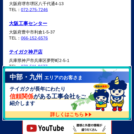
大阪府堺市堺区八千代通4-13
TEL：
072-275-7246
大阪工事センター
大阪府豊中市利倉1-5-37
TEL：
066-152-6576
テイガク神戸店
兵庫県神戸市兵庫区夢野町2-5-1
TEL：
078-511-9677
中部・九州
エリアのお客さま
テイガク泉北・泉南店
テイガクが長年にわたり
大阪府泉北郡忠岡町高月南3-14
TEL：
072-521-2637
信頼関係
がある工事会社
をご
紹介します
詳しくはこちら