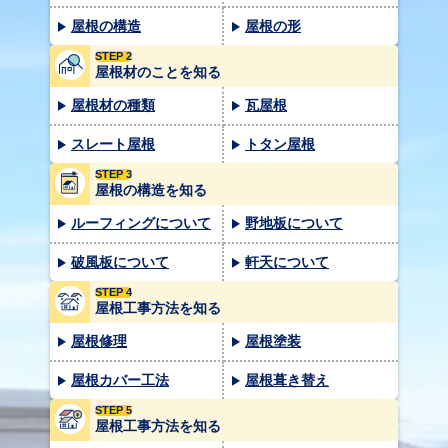
屋根の構造
屋根の形
STEP 2
屋根材のことを知る
屋根材の種類
瓦屋根
スレート屋根
トタン屋根
STEP 3
屋根の構造を知る
ルーフィングについて
野地板について
破風板について
軒天について
STEP 4
屋根工事方法を知る
屋根修理
屋根塗装
屋根カバー工法
屋根葺き替え
STEP 5
屋根工事方法を知る