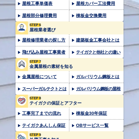
屋根工事単価表
屋根カバー工法費用
屋根部分修理費用
棟板金交換費用
STEP 6
屋根業者選び
屋根修理業者の探し方
建築板金工事会社とは
飛び込み屋根工事業者
テイガクと他社との違い
STEP 7
金属屋根の素材を知る
金属屋根について
ガルバリウム鋼板とは
スーパーガルテクトとは
ガルバリウム鋼板の屋根
STEP 8
テイガクの保証とアフター
工事完了までの流れ
棟板金30年保証
テイガクあんしん保証
OBサービス一覧
STEP 9