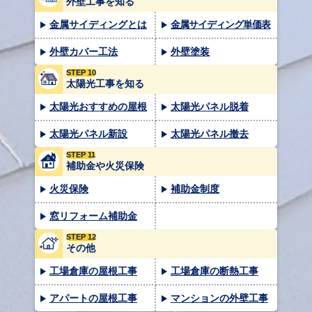
外壁工事を知る
金属サイディングとは
金属サイディング単価表
外壁カバー工法
外壁塗装
STEP 10
太陽光工事を知る
太陽光おすすめの屋根
太陽光パネル脱着
太陽光パネル新設
太陽光パネル撤去
STEP 11
補助金や火災保険
火災保険
補助金制度
窓リフォーム補助金
STEP 12
その他
工場倉庫の屋根工事
工場倉庫の断熱工事
アパートの屋根工事
マンションの外壁工事