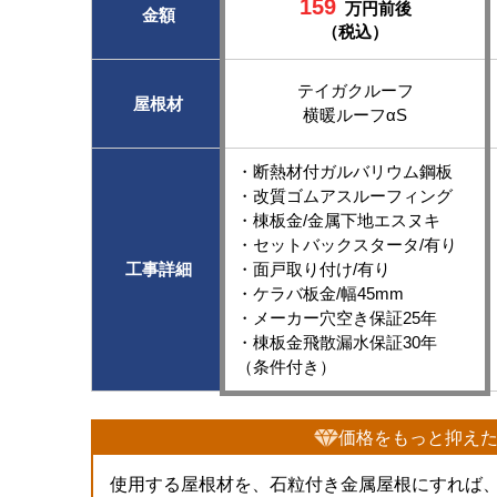
159
万円前後
金額
（税込）
テイガクルーフ
屋根材
横暖ルーフαS
・断熱材付ガルバリウム鋼板
・改質ゴムアスルーフィング
・棟板金/金属下地エスヌキ
・セットバックスタータ/有り
工事詳細
・面戸取り付け/有り
・ケラバ板金/幅45mm
・メーカー穴空き保証25年
・棟板金飛散漏水保証30年
（条件付き）
価格をもっと抑え
使用する屋根材を、石粒付き金属屋根にすれば