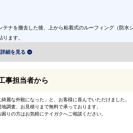
ンテナを撤去した後、上から粘着式のルーフィング（防水
貼ります。
詳細を見る
工事担当者から
テイガクルーフ」を設置します。ガルバリウム鋼板を使用
表面は「ちぢみ塗装」仕上げで傷がつきにくい、高耐久の
に綺麗な外観になった」と、お客様に喜んでいただけました。
現地調査、お見積りまで無料で承っております。
です。
お困りの方はお気軽にテイガクへご相談ください。