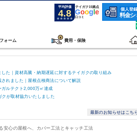
平均評価
テイガク15拠点
個人登
4.8
G
o
o
g
l
e
料金シ
口コミ
フォーム
費用・保険
ました｜資材高騰・納期遅延に対するテイガクの取り組み
載されました｜屋根点検商法について解説
ルテクト2,000万㎡達成
ガクが取材協力いたしました
最新のお知らせはこち
える安心の屋根へ、カバー工法とキャッチ工法