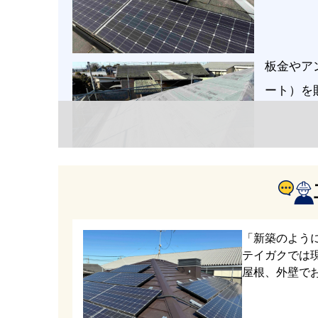
板金やア
ート）を
新しく「
ており、
「新築のよう
テイガクでは
属屋根材
屋根、外壁で