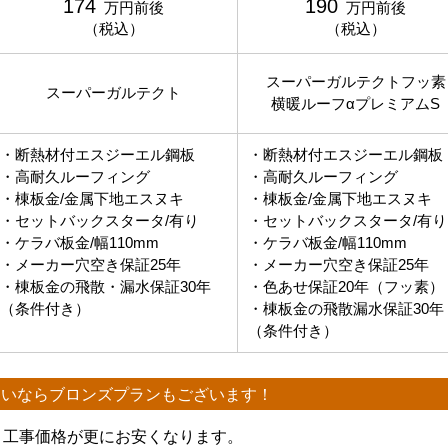
174
190
万円前後
万円前後
（税込）
（税込）
スーパーガルテクトフッ素
スーパーガルテクト
横暖ルーフαプレミアムS
・断熱材付エスジーエル鋼板
・断熱材付エスジーエル鋼板
・高耐久ルーフィング
・高耐久ルーフィング
・棟板金/金属下地エスヌキ
・棟板金/金属下地エスヌキ
・セットバックスタータ/有り
・セットバックスタータ/有り
・ケラバ板金/幅110mm
・ケラバ板金/幅110mm
・メーカー穴空き保証25年
・メーカー穴空き保証25年
・棟板金の飛散・漏水保証30年
・色あせ保証20年（フッ素）
（条件付き）
・棟板金の飛散漏水保証30年
（条件付き）
たいなら
ブロンズプランもございます！
、工事価格が更にお安くなります。