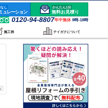
録なし
かんたん1分
ミュレーション
無料お見積り
0120-94-8807
年中無休
9時-18時
施工例
テイガクについて
ら