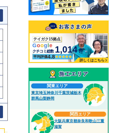
テイガク15拠点
G
o
o
g
l
e
1,014
件
クチコミ総数
4.8
平均評価
詳しくはこちら
関東エリア
東京
埼玉
神奈川
千葉
茨城
栃木
群馬
山梨
静岡
関西エリア
大阪
兵庫
京都
奈良
和歌山
三重
滋賀