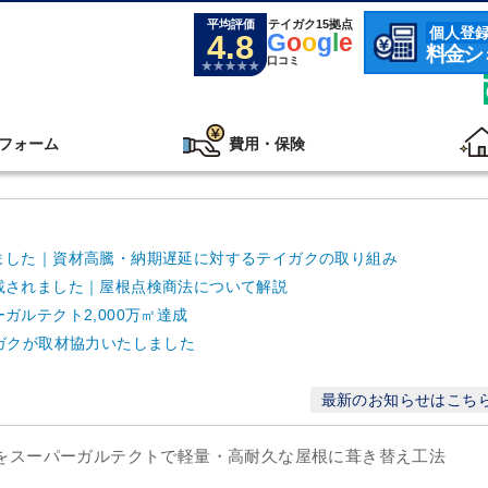
平均評価
テイガク15拠点
個人登
4.8
G
o
o
g
l
e
料金シ
口コミ
フォーム
費用・保険
ました｜資材高騰・納期遅延に対するテイガクの取り組み
載されました｜屋根点検商法について解説
ルテクト2,000万㎡達成
ガクが取材協力いたしました
最新のお知らせはこち
瓦をスーパーガルテクトで軽量・高耐久な屋根に葺き替え工法