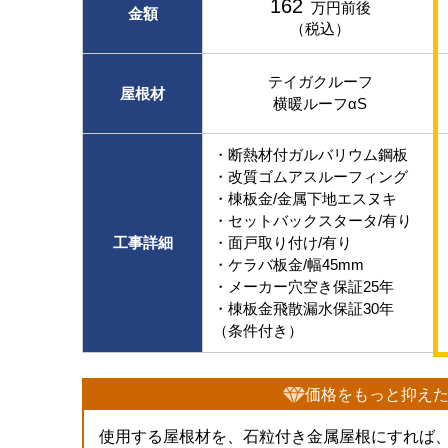
162
万円前後
金額
（税込）
テイガクルーフ
屋根材
横暖ルーフαS
・断熱材付ガルバリウム鋼板
・改質ゴムアスルーフィング
・棟板金/金属下地エスヌキ
・セットバックスタータ/有り
工事詳細
・面戸取り付け/有り
・ケラバ板金/幅45mm
・メーカー穴空き保証25年
・棟板金飛散漏水保証30年
（条件付き）
価格をもっと抑え
使用する屋根材を、石粒付き金属屋根にすれば