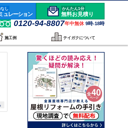
録なし
かんたん1分
ミュレーション
無料お見積り
0120-94-8807
年中無休
9時-18時
施工例
テイガクについて
ら