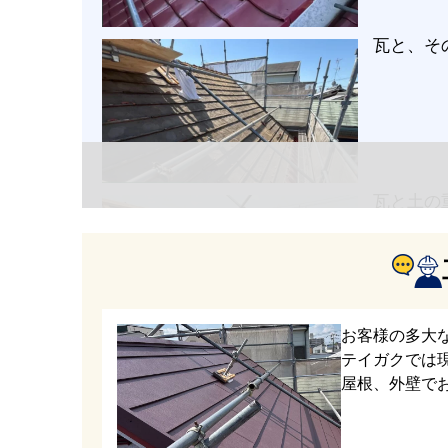
瓦と、そ
瓦と土の
をなくし
お客様の多大
新しい野
テイガクでは
屋根、外壁で
用してい