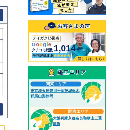
テイガク15拠点
G
o
o
g
l
e
1,014
件
クチコミ総数
4.8
平均評価
詳しくはこちら
関東エリア
東京
埼玉
神奈川
千葉
茨城
栃木
群馬
山梨
静岡
関西エリア
大阪
兵庫
京都
奈良
和歌山
三重
滋賀