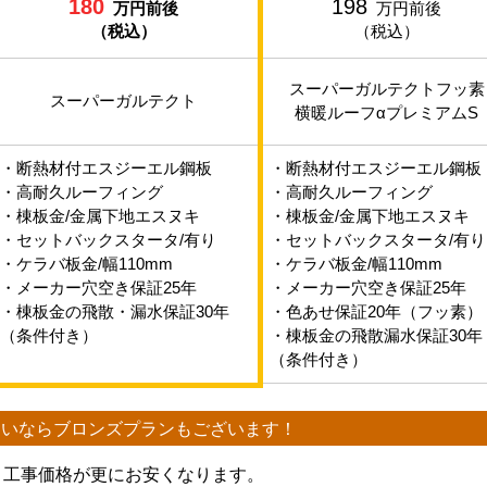
180
198
万円前後
万円前後
（税込）
（税込）
スーパーガルテクトフッ素
スーパーガルテクト
横暖ルーフαプレミアムS
・断熱材付エスジーエル鋼板
・断熱材付エスジーエル鋼板
・高耐久ルーフィング
・高耐久ルーフィング
・棟板金/金属下地エスヌキ
・棟板金/金属下地エスヌキ
・セットバックスタータ/有り
・セットバックスタータ/有り
・ケラバ板金/幅110mm
・ケラバ板金/幅110mm
・メーカー穴空き保証25年
・メーカー穴空き保証25年
・棟板金の飛散・漏水保証30年
・色あせ保証20年（フッ素）
（条件付き）
・棟板金の飛散漏水保証30年
（条件付き）
たいなら
ブロンズプランもございます！
、工事価格が更にお安くなります。