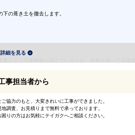
の下の葺き土を撤去します。
詳細を見る
重量によって屋根面が歪んでいるため、木材を使って高低
ます。（不陸調整）
工事担当者から
なご協力のもと、大変きれいに工事ができました。
地板を張ります。テイガクでは厚さ12mmの構造用合板を使
現地調査、お見積りまで無料で承っております。
お困りの方はお気軽にテイガクへご相談ください。
ます。