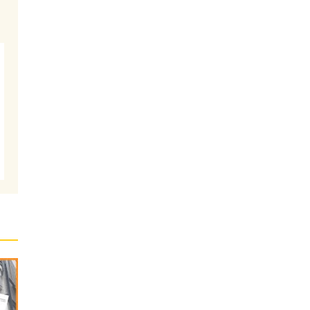
根
断
材
で
の
撤
工