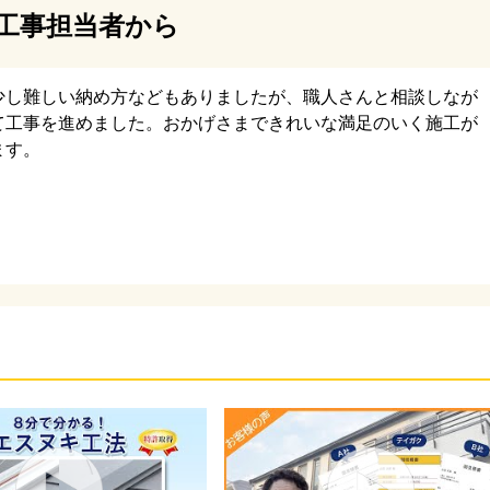
工事担当者から
トを施工後、新規の屋根材を施工します。今回使用する屋
イジー工業のスーパーガルテクトです。こちらの屋根材は
少し難しい納め方などもありましたが、職人さんと相談しなが
て工事を進めました。おかげさまできれいな満足のいく施工が
型の屋根材で、断熱性、遮音性に優れた屋根材です。屋根
ます。
ビスもディスゴ処理といった表面処理を行った高耐久の物
っています。
存屋根には天窓が付いていましたが、天窓周囲の板金から
懸念され、カバー工法を行う際に、天窓は撤去しました。
際は、その部分のみ葺き替え工事のような手順で屋根を施
ます。