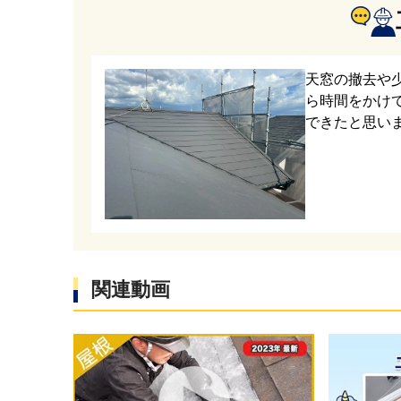
す。
防水シー
材は、ア
天窓の撤去や
ら時間をかけ
熱材一体
できたと思い
を止める
施工を行
今回の既
雨漏りを
関連動画
去を行う
していき