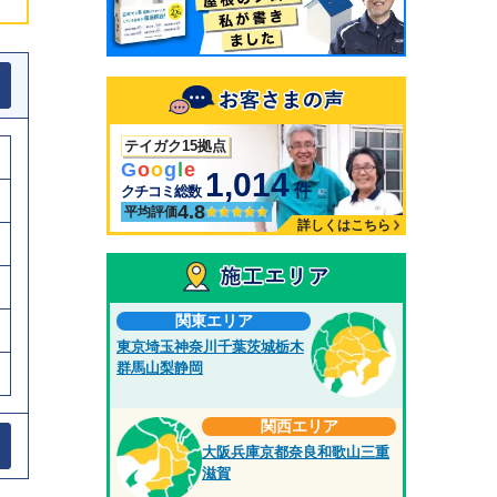
テイガク15拠点
G
o
o
g
l
e
1,014
件
クチコミ総数
4.8
平均評価
詳しくはこちら
関東エリア
東京
埼玉
神奈川
千葉
茨城
栃木
群馬
山梨
静岡
関西エリア
大阪
兵庫
京都
奈良
和歌山
三重
滋賀