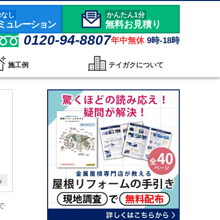
録なし
かんたん1分
ミュレーション
無料お見積り
0120-94-8807
年中無休
9時-18時
施工例
テイガクについて
ら
で