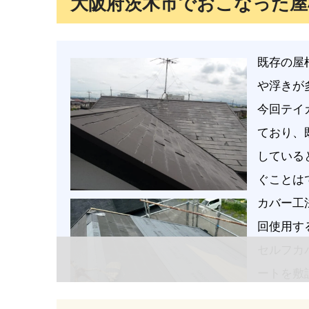
大阪府茨木市でおこなった屋
既存の屋
や浮きが
今回テイ
ており、
している
ぐことは
カバー工
回使用す
セルフカ
ートを敷
ため、既