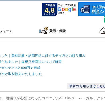
平均評価
テイガク15拠点
個人登
4.8
G
o
o
g
l
e
料金シ
口コミ
フォーム
費用・保険
ました｜資材高騰・納期遅延に対するテイガクの取り組み
載されました｜屋根点検商法について解説
ルテクト2,000万㎡達成
ガクが取材協力いたしました
最新のお知らせはこち
立ち、雨漏りが心配になったコロニアルNEOをスーパーガルテクト