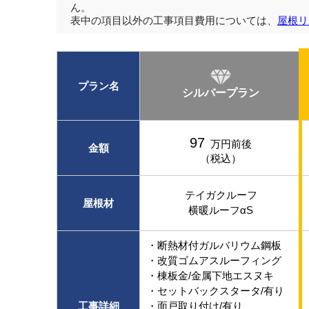
ん。
表中の項目以外の工事項目費用については、
屋根リ
プラン名
シルバープラン
97
万円前後
金額
（税込）
テイガクルーフ
屋根材
横暖ルーフαS
・断熱材付ガルバリウム鋼板
・改質ゴムアスルーフィング
・棟板金/金属下地エスヌキ
・セットバックスタータ/有り
工事詳細
・面戸取り付け/有り