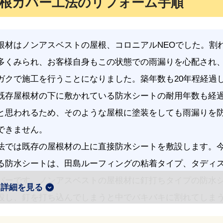
根カバー工法のリフォーム手順
根材はノンアスベストの屋根、コロニアルNEOでした。割
多くみられ、お客様自身もこの状態での雨漏りを心配され
ガクで施工を行うことになりました。築年数も20年程経過
既存屋根材の下に敷かれている防水シートの耐用年数も経
と思われるため、そのような屋根に塗装をしても雨漏りを
できません。
法では既存の屋根材の上に直接防水シートを敷設します。
る防水シートは、田島ルーフィングの粘着タイプ、タディ
バーです。ノンアスベストの屋根材に釘打ちタイプの防水
詳細を見る
設し、釘を打ち込んでしまうと中でバキバキに割れてしま
存屋根がノンアスベストの場合は粘着タイプを推奨してい