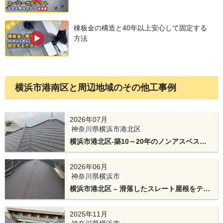
この製品は片面に粘着層があるためノンアスベス
ト屋根材に最適です。
棟板金の構造と40年以上安心して固定する
方法
横浜市港南区と周辺地域のその他工事例
2026年07月
神奈川県横浜市港北区
横浜市港北区-築10～20年のノンアスベスト
ルーフィングシートの上から新規屋根材のスーパ
屋根をカバー工法でスーパーガルテクトにリ
ーガルテクトを取り付けていきます。
フォーム！
2026年06月
神奈川県横浜市
断熱材一体型の金属屋根で止水機能の優れた屋根
横浜市港北区 – 滑落したスレート屋根をテイ
材です。
ガクルーフで解決するカバー工法と天窓板金
専用の板金部材もあり、テイガクでも人気の屋根
交換
2025年11月