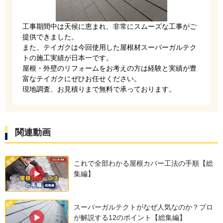
こちらを撤去し、新しいルーフィングを貼ってい
工事期間中は天候に恵まれ、非常にスムーズな工事がご
きます。
提供できました。
また、テイガクは今回使用した屋根材スーパーガルテク
トの施工実績が日本一です。
屋根・外壁のリフォームをお考えの方は経験と実績が豊
富なテイガクにぜひお任せください。
現地調査、お見積りまで無料で承っております。
関連動画
今回は粘着式のタディスセルフカバーを使用して
これで全部わかる屋根カバー工法の手順【総
います。
集編】
ノンアスベスト屋根材は傷つきやすいため、通常
の釘打ちタイプは適しません。
スーパーガルテクトがなぜ人気なのか？プロ
が解説する12のポイント【総集編】