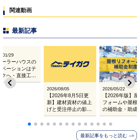
関連動画
最新記事
6/01/29
レーラーハウスの
ノベーションはテ
ガクへ・直接工事
出張改修サービス
2026/08/05
2026/05/22
【2026年8月5日更
【2026年版】
新】建材資材の値上
フォームや屋根
げと受注停止の影響
の補助金・助成
｜塗料・屋根材・シ
業
ンナー・断熱材・ル
ーフィングの値上げ
最新記事をもっと読む
と材料入手困難・出