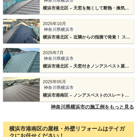
神奈川県横浜市
材です。
横浜市港北区 – 天窓を無くして断熱・換気性
能をアップ！横暖ルーフαプレミアムSの屋根
リフォーム
2025年10月
神奈川県横浜市
横浜市港北区 – 近隣からの指摘で発覚！ スー
パーガルテクトで屋根リフォーム
2025年7月
神奈川県横浜市
横浜市港北区 – 天窓付きノンアスベスト屋根
を天窓撤去を含む屋根リフォーム
新しい棟板金を取り付けていきます。
2025年05月
神奈川県横浜市
今回、棟板金の下地にはアルミ製の「エスヌキ」
横浜市港南区 – ノンアスベストのスレート屋
を使用します。
根をスーパーガルテクトで屋根カバー工法
神奈川県横浜市の施工例をもっと見る
テイガクオリジナルの金属下地で、テイガクの棟
工事の工法は雨水が入りずらい設計です。
横浜市港南区の屋根・外壁リフォームはテイガ
特許を取得しています。
クにお任せください！