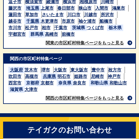
逗子市
横須賀市
綾瀬市
横浜市
相模原市
川崎市
藤沢市
埼玉県
上尾市
春日部市
狭山市
入間市
鴻巣市
蓮田市
草加市
さいたま市
川口市
川越市
所沢市
越谷市
千葉県
木更津市
市原市
袖ケ浦市
船橋市
市川市
松戸市
柏市
千葉市
茨城県
つくば市
栃木県
宇都宮市
群馬県
高崎市
前橋市
関東の市区町村特集ページをもっと見る
関西の市区町村特集ページ
大阪府
茨木市
堺市
大阪市
東大阪市
豊中市
枚方市
吹田市
高槻市
兵庫県
明石市
姫路市
尼崎市
神戸市
西宮市
京都府
京都市
奈良県
奈良市
和歌山県
和歌山市
滋賀県
大津市
関西の市区町村特集ページをもっと見る
テイガクのお問い合わせ