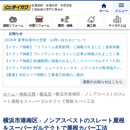
金属屋根・金属外壁・外壁塗装
工場改修の専門工事会社
ホーム
メニュー
屋根リフォーム
外壁リフォーム
費用・保険
施工例
テイガクとは
お知らせ
2026年 夏季休業中の営業・お問い合わせについて
【メディア掲載】『リフォーム産業新聞』に掲載されました｜資材高騰・納期遅延に対するテイガクの取り組み
【メディア掲載】プレジデントオンラインに記事が掲載されました｜屋根点検商法について解説
【メディア掲載】鉄鋼新聞に掲載されました｜スーパーガルテクト2,000万㎡達成
【メディア出演】NHK「ニュースウォッチ９」にテイガクが取材協力いたしました
【重要】対応エリア制限と工事着工時期のご案内
最新のお知らせはこちら
ホーム
/
神奈川県
/
横浜市
/
横浜市港南区 - ノンアスベストのスレ
ート屋根をスーパーガルテクトで屋根カバー工法
横浜市港南区 - ノンアスベストのスレート屋根
をスーパーガルテクトで屋根カバー工法