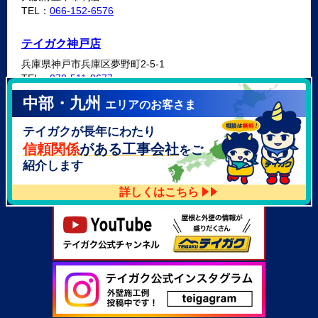
TEL：
066-152-6576
テイガク神戸店
兵庫県神戸市兵庫区夢野町2-5-1
TEL：
078-511-9677
中部・九州
エリアのお客さま
テイガク泉北・泉南店
テイガクが長年にわたり
大阪府泉北郡忠岡町高月南3-14
TEL：
072-521-2637
信頼関係
がある工事会社
をご
紹介します
詳しくはこちら