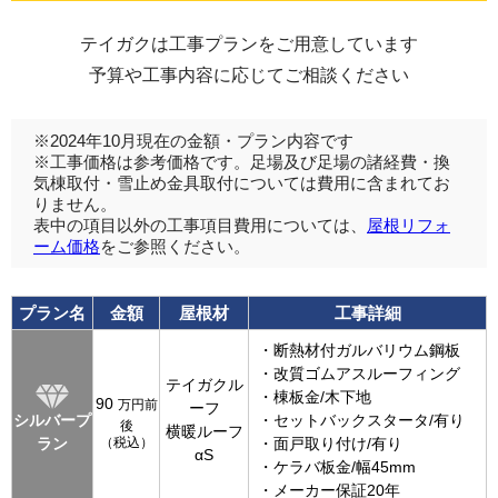
テイガクは工事プランをご用意しています
予算や工事内容に応じてご相談ください
※2024年10月現在の金額・プラン内容です
※工事価格は参考価格です。足場及び足場の諸経費・換
気棟取付・雪止め金具取付については費用に含まれてお
りません。
表中の項目以外の工事項目費用については、
屋根リフォ
ーム価格
をご参照ください。
プラン名
金額
屋根材
工事詳細
・断熱材付ガルバリウム鋼板
・改質ゴムアスルーフィング
テイガクル
・棟板金/木下地
90
万円前
ーフ
シルバープ
・セットバックスタータ/有り
後
横暖ルーフ
ラン
（税込）
・面戸取り付け/有り
αS
・ケラバ板金/幅45mm
・メーカー保証20年