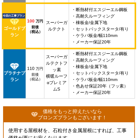
・断熱材付エスジーエル鋼板
・高耐久ルーフィング
今回の工事プラン
100
万円
スーパーガ
・棟板金/金属下地
前後
ゴールドプ
ルテクト
・セットバックスタータ/有り
（税込）
ラン
・ケラバ板金/幅110mm
・メーカー保証20年
・断熱材付エスジーエル鋼板
スーパーガ
・高耐久ルーフィング
ルテクトフ
・棟板金/金属下地
110
万円
ッ素
プラチナプ
・セットバックスタータ/有り
前後
横暖ルーフ
ラン
（税込）
・ケラバ板金/幅110mm
αプレミア
・色あせ保証20年（フッ素）
ムS
・メーカー保証20年
価格をもっと抑えたいなら
ブロンズプランもございます！
使用する屋根材を、石粒付き金属屋根にすれば、工事
価格が更にお安くなります。