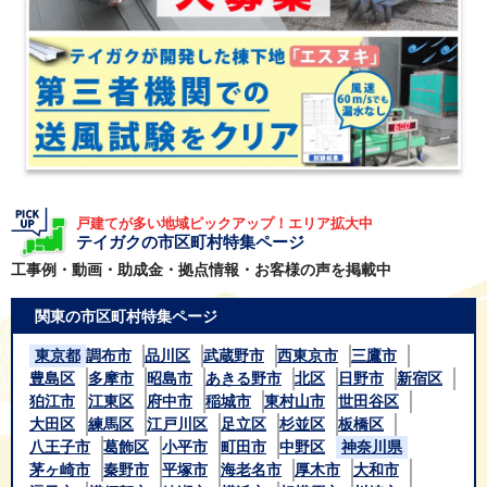
戸建てが多い地域ピックアップ！エリア拡大中
テイガクの市区町村特集ページ
工事例・動画・助成金・拠点情報・お客様の声を掲載中
関東の市区町村特集ページ
東京都
調布市
品川区
武蔵野市
西東京市
三鷹市
豊島区
多摩市
昭島市
あきる野市
北区
日野市
新宿区
狛江市
江東区
府中市
稲城市
東村山市
世田谷区
大田区
練馬区
江戸川区
足立区
杉並区
板橋区
八王子市
葛飾区
小平市
町田市
中野区
神奈川県
茅ヶ崎市
秦野市
平塚市
海老名市
厚木市
大和市