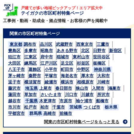
戸建てが多い地域ピックアップ！エリア拡大中
テイガクの市区町村特集ページ
工事例・動画・助成金・拠点情報・お客様の声を掲載中
関東の市区町村特集ページ
東京都
調布市
品川区
武蔵野市
西東京市
三鷹市
豊島区
多摩市
昭島市
あきる野市
北区
日野市
新宿区
狛江市
江東区
府中市
稲城市
東村山市
世田谷区
大田区
練馬区
江戸川区
足立区
杉並区
板橋区
八王子市
葛飾区
小平市
町田市
中野区
神奈川県
茅ヶ崎市
秦野市
平塚市
海老名市
厚木市
大和市
逗子市
横須賀市
綾瀬市
横浜市
相模原市
川崎市
藤沢市
埼玉県
上尾市
春日部市
狭山市
入間市
鴻巣市
蓮田市
草加市
さいたま市
川口市
川越市
所沢市
越谷市
千葉県
木更津市
市原市
袖ケ浦市
船橋市
市川市
松戸市
柏市
千葉市
茨城県
つくば市
栃木県
宇都宮市
群馬県
高崎市
前橋市
関東の市区町村特集ページをもっと見る