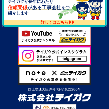
テイガクが長年にわたり
大阪府泉北郡忠岡町高月南3-14
TEL：
072-521-2637
信頼関係
がある工事会社
をご
紹介します
詳しくはこちら
国土交通大臣許可(般-5)第22950号