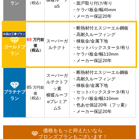
ラン
（税込）
・面戸取り付け/有り
αS
・ケラバ板金/幅45mm
・メーカー保証20年
・断熱材付エスジーエル鋼板
・高耐久ルーフィング
今回の工事プラン
69
万円前
スーパーガ
・棟板金/金属下地
後
ゴールドプ
ルテクト
・セットバックスタータ/有り
（税込）
ラン
・ケラバ板金/幅110mm
・メーカー保証20年
・断熱材付エスジーエル鋼板
スーパーガ
・高耐久ルーフィング
ルテクトフ
・棟板金/金属下地
85
万円前
ッ素
プラチナプ
・セットバックスタータ/有り
後
横暖ルーフ
ラン
（税込）
・ケラバ板金/幅110mm
αプレミア
・色あせ保証20年（フッ素）
ムS
・メーカー保証20年
価格をもっと抑えたいなら
ブロンズプランもございます！