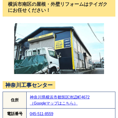
横浜市南区の屋根・外壁リフォームはテイガク
にお任せください！
棟板金の下地にはテイガクオリジナルのアルミ製
下地を使用しました。
神奈川工事センター
神奈川県横浜市都筑区池辺町4672
住所
（Googleマップはこちら）
電話番号
045-511-8559
棟板金を取り付け屋根工事完了になります。