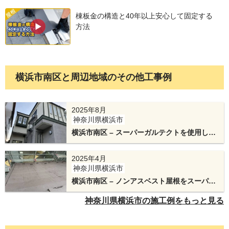
棟板金の構造と40年以上安心して固定する
方法
横浜市南区と周辺地域のその他工事例
各種板金部材取り付け後、屋根材を施工します。
2025年8月
神奈川県横浜市
今回はSGL鋼板を使用したスーパーガルテクトを
横浜市南区 – スーパーガルテクトを使用した
使用しました。
屋根リフォームと外壁塗装
2025年4月
SGL鋼板は従来のガルバリウム鋼板に比べ3倍超の
神奈川県横浜市
耐久性を誇る次世代型鋼板になります。
横浜市南区 – ノンアスベスト屋根をスーパー
ガルテクトでカバー工法と外壁塗装
神奈川県横浜市の施工例をもっと見る