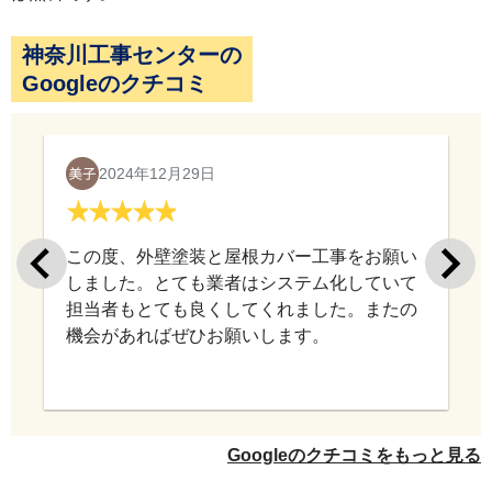
神奈川工事センターの
Googleのクチコミ
外壁シーリングにはサンライズのSRシールH100を
使用します。
2024年12月29日
この度、外壁塗装と屋根カバー工事をお願い
しました。とても業者はシステム化していて
担当者もとても良くしてくれました。またの
機会があればぜひお願いします。
外壁下塗材にはサーフを使用し、外壁の密着性を
高めます
Googleのクチコミをもっと見る