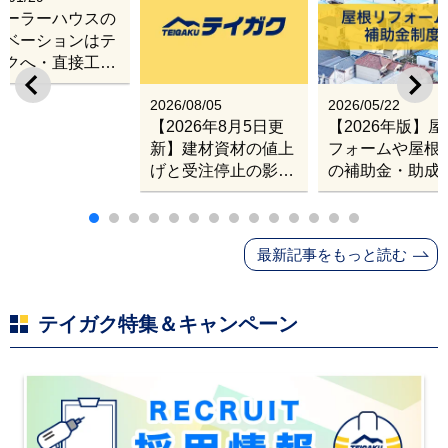
レーラーハウスの
ノベーションはテ
ガクへ・直接工事
出張改修サービス
2026/08/05
2026/05/22
【2026年8月5日更
【2026年版】
新】建材資材の値上
フォームや屋根
げと受注停止の影響
の補助金・助成
｜塗料・屋根材・シ
業
ンナー・断熱材・ル
ーフィングの値上げ
最新記事をもっと読む
と材料入手困難・出
荷停止へ
テイガク特集＆キャンペーン