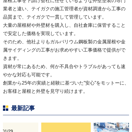
屋根工事を下請け会社に任せているような外壁塗装の専門
業者と違い、テイガクの施工管理者が資材調達から工事の
軒天井はケンエースを2回塗りします。
品質まで、テイガクで一貫して管理しています。
大量の屋根材や外壁材を購入し、自社倉庫に保管すること
で安定した価格を実現しています。
そのため、他社よりもガルバリウム鋼板製の金属屋根や金
属サイディングの工事がお求めやすい工事価格で提供がで
きます。
資材が常にあるため、何か不具合やトラブルがあっても速
やかな対応も可能です。
創業から25年の実績と経験に基づいた”安心”をモットーに、
外壁上塗り材にはプレミアムシリコンを2回塗りし
お客様と屋根と外壁を見守り続けます。
ました。
最新記事
ラジカル制御型の塗料となり外壁の劣化の原因と
なるラジカルの発生を抑えた塗料になります。
6/01/29