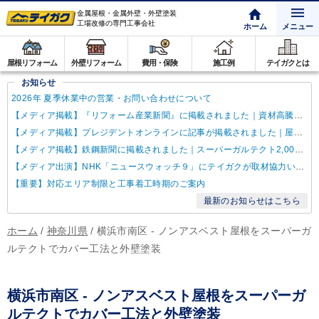
金属屋根・金属外壁・外壁塗装
工場改修の専門工事会社
ホーム
メニュー
屋根リフォーム
外壁リフォーム
費用・保険
施工例
テイガクとは
お知らせ
2026年 夏季休業中の営業・お問い合わせについて
【メディア掲載】『リフォーム産業新聞』に掲載されました｜資材高騰・納期遅延に対するテイガクの取り組み
【メディア掲載】プレジデントオンラインに記事が掲載されました｜屋根点検商法について解説
【メディア掲載】鉄鋼新聞に掲載されました｜スーパーガルテクト2,000万㎡達成
【メディア出演】NHK「ニュースウォッチ９」にテイガクが取材協力いたしました
【重要】対応エリア制限と工事着工時期のご案内
最新のお知らせはこちら
ホーム
/
神奈川県
/
横浜市南区 - ノンアスベスト屋根をスーパーガ
ルテクトでカバー工法と外壁塗装
横浜市南区 - ノンアスベスト屋根をスーパーガ
ルテクトでカバー工法と外壁塗装