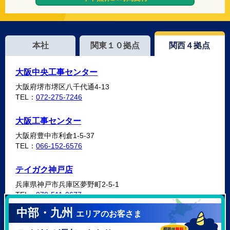
本社
関東１０拠点
関西４拠点
大阪中央工事センター
大阪府堺市堺区八千代通4-13
TEL：
072-275-7246
大阪工事センター
大阪府豊中市利倉1-5-37
TEL：
066-152-6576
テイガク神戸店
兵庫県神戸市兵庫区夢野町2-5-1
TEL：
078-511-9677
中部・九州
エリアのお客さま
テイガク泉北・泉南店