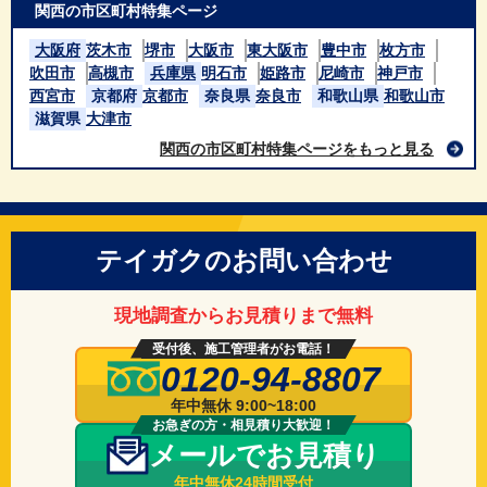
関西の市区町村特集ページ
大阪府
茨木市
堺市
大阪市
東大阪市
豊中市
枚方市
吹田市
高槻市
兵庫県
明石市
姫路市
尼崎市
神戸市
西宮市
京都府
京都市
奈良県
奈良市
和歌山県
和歌山市
滋賀県
大津市
関西の市区町村特集ページをもっと見る
テイガクのお問い合わせ
現地調査からお見積りまで無料
受付後、施工管理者がお電話！
0120-94-8807
年中無休 9:00~18:00
お急ぎの方・相見積り大歓迎！
メールでお見積り
年中無休24時間受付