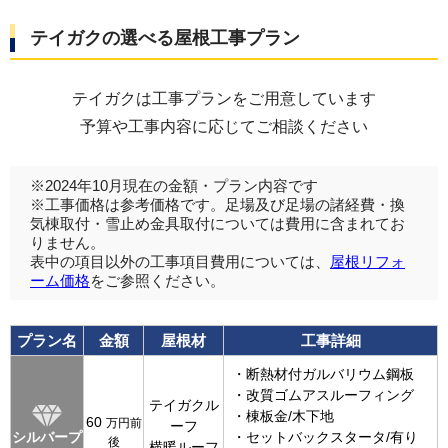
テイガクの選べる屋根工事プラン
テイガクは工事プランをご用意しています
予算や工事内容に応じてご相談ください
※2024年10月現在の金額・プラン内容です
※工事価格は参考価格です。足場及び足場の諸経費・換
気棟取付・雪止め金具取付については費用に含まれてお
りません。
表中の項目以外の工事項目費用については、
屋根リフォ
ーム価格
をご参照ください。
プラン名
金額
屋根材
工事詳細
・断熱材付ガルバリウム鋼板
・改質ゴムアスルーフィング
テイガクル
・棟板金/木下地
60
万円前
ーフ
シルバープ
・セットバックスタータ/有り
後
横暖ルーフ