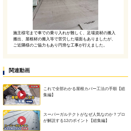
施主様宅まで車での乗り入れが難しく、足場資材の搬入
搬出、屋根材の搬入等で苦労した場面もありましたが、
ご近隣様のご協力もあり円滑な工事が行えました。
次にルーフィングを施工します。
今回は粘着式タイプのタディスセルフカバーを採
関連動画
用。
ノンアスベスト屋根材は脆弱な為カバー工法する
これで全部わかる屋根カバー工法の手順【総
集編】
際、通常の釘打ちタイプのルーフィングの使用が
難しい為、最適なルーフィングシートになりま
スーパーガルテクトがなぜ人気なのか？プロ
す。
が解説する12のポイント【総集編】