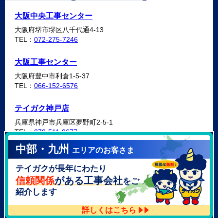
大阪中央工事センター
大阪府堺市堺区八千代通4-13
TEL：
072-275-7246
大阪工事センター
大阪府豊中市利倉1-5-37
TEL：
066-152-6576
テイガク神戸店
兵庫県神戸市兵庫区夢野町2-5-1
TEL：
078-511-9677
中部・九州
エリアのお客さま
テイガク泉北・泉南店
テイガクが長年にわたり
大阪府泉北郡忠岡町高月南3-14
TEL：
072-521-2637
信頼関係
がある工事会社
をご
紹介します
詳しくはこちら