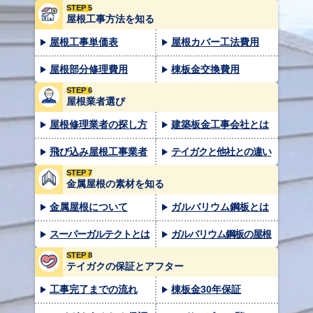
STEP 5
屋根工事方法を知る
屋根工事単価表
屋根カバー工法費用
屋根部分修理費用
棟板金交換費用
STEP 6
屋根業者選び
屋根修理業者の探し方
建築板金工事会社とは
飛び込み屋根工事業者
テイガクと他社との違い
STEP 7
金属屋根の素材を知る
金属屋根について
ガルバリウム鋼板とは
スーパーガルテクトとは
ガルバリウム鋼板の屋根
STEP 8
テイガクの保証とアフター
工事完了までの流れ
棟板金30年保証