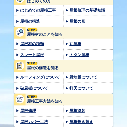
はじめての方
はじめての屋根工事
屋根修理の基礎知識
屋根の構造
屋根の形
STEP 2
屋根材のことを知る
屋根材の種類
瓦屋根
スレート屋根
トタン屋根
STEP 3
屋根の構造を知る
ルーフィングについて
野地板について
破風板について
軒天について
STEP 4
屋根工事方法を知る
屋根修理
屋根塗装
屋根カバー工法
屋根葺き替え