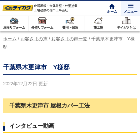
金属屋根・金属外壁・外壁塗装
工場改修の専門工事会社
ホーム
メニュー
屋根リフォーム
外壁リフォーム
費用・保険
施工例
テイガクとは
ホーム
/
お客さまの声
/
お客さまの声一覧
/
千葉県木更津市 Y様
邸
千葉県木更津市 Y様邸
2022年12月22日
更新
千葉県木更津市 屋根カバー工法
インタビュー動画