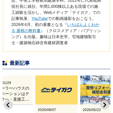
歴、中央工学校夜間建築学科。2022年に代表取締
役社長に就任。年間1,000棟以上ある現場での施
工経験を活かし、Webメディア「テイガク」での
記事執筆、
YouTube
での動画撮影をおこなう。
2026年4月、初の著書となる『
いちばんよくわか
る 屋根の教科書
』（クロスメディア・パブリッシ
ング）を出版。趣味は日本史学。宅地建物取引
士・建築物石綿含有建材調査者
最新記事
6/01/29
レーラーハウスの
ノベーションはテ
ガクへ・直接工事
出張改修サービス
2026/08/07
2026/05/22