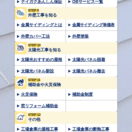
テイガクあんしん保証
OBサービス一覧
STEP 9
外壁工事を知る
金属サイディングとは
金属サイディング単価表
外壁カバー工法
外壁塗装
STEP 10
太陽光工事を知る
太陽光おすすめの屋根
太陽光パネル脱着
太陽光パネル新設
太陽光パネル撤去
STEP 11
補助金や火災保険
火災保険
補助金制度
窓リフォーム補助金
STEP 12
その他
工場倉庫の屋根工事
工場倉庫の断熱工事