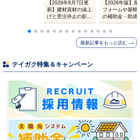
【2026年8月7日更
【2026年版】
新】建材資材の値上
フォームや屋根
げと受注停止の影響
の補助金・助成
｜塗料・屋根材・シ
業
ンナー・断熱材・ル
ーフィングの値上げ
最新記事をもっと読む
と材料入手困難・出
荷停止へ
テイガク特集＆キャンペーン