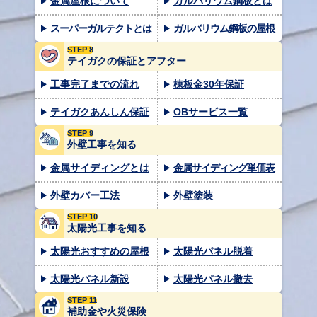
金属屋根について
ガルバリウム鋼板とは
スーパーガルテクトとは
ガルバリウム鋼板の屋根
STEP 8
テイガクの保証とアフター
工事完了までの流れ
棟板金30年保証
テイガクあんしん保証
OBサービス一覧
STEP 9
外壁工事を知る
金属サイディングとは
金属サイディング単価表
外壁カバー工法
外壁塗装
STEP 10
太陽光工事を知る
太陽光おすすめの屋根
太陽光パネル脱着
太陽光パネル新設
太陽光パネル撤去
STEP 11
補助金や火災保険