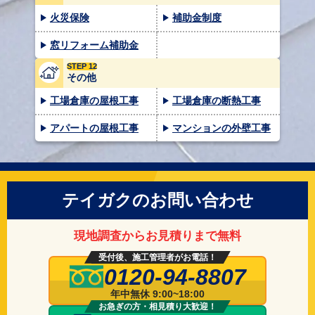
火災保険
補助金制度
窓リフォーム補助金
STEP 12
その他
工場倉庫の屋根工事
工場倉庫の断熱工事
アパートの屋根工事
マンションの外壁工事
テイガクのお問い合わせ
現地調査からお見積りまで無料
受付後、施工管理者がお電話！
0120-94-8807
年中無休 9:00~18:00
お急ぎの方・相見積り大歓迎！