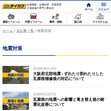
金属屋根・金属外壁・外壁塗装
工場改修の専門工事会社
ホーム
メニュー
屋根リフォーム
外壁リフォーム
費用・保険
施工例
テイガクとは
ホーム
/
全記事一覧
/
地震対策
地震対策
2018年06月19日
大阪府北部地震 - ずれたり割れたりした
瓦屋根補修後の対応について
2018年03月27日
瓦屋根の地震への影響と葺き替え後の耐
震化改善について