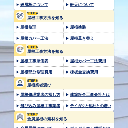
破風板について
軒天について
STEP 4
屋根工事方法を知る
屋根修理
屋根塗装
屋根カバー工法
屋根葺き替え
STEP 5
屋根工事方法を知る
屋根工事単価表
屋根カバー工法費用
屋根部分修理費用
棟板金交換費用
STEP 6
屋根業者選び
屋根修理業者の探し方
建築板金工事会社とは
飛び込み屋根工事業者
テイガクと他社との違い
STEP 7
金属屋根の素材を知る