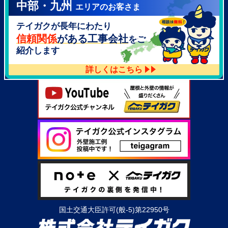
中部・九州
エリアのお客さま
テイガク泉北・泉南店
テイガクが長年にわたり
大阪府泉北郡忠岡町高月南3-14
TEL：
072-521-2637
信頼関係
がある工事会社
をご
紹介します
詳しくはこちら
国土交通大臣許可(般-5)第22950号