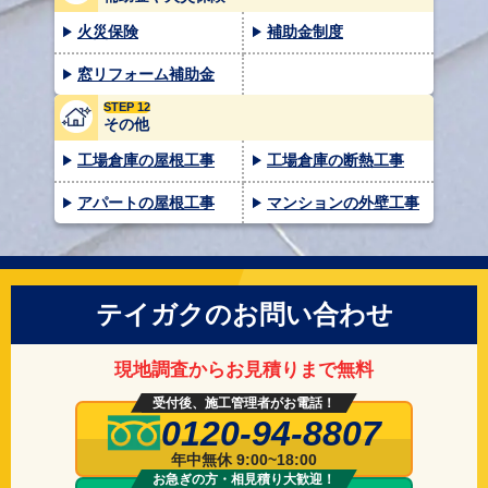
火災保険
補助金制度
窓リフォーム補助金
STEP 12
その他
工場倉庫の屋根工事
工場倉庫の断熱工事
アパートの屋根工事
マンションの外壁工事
テイガクのお問い合わせ
現地調査からお見積りまで無料
受付後、施工管理者がお電話！
0120-94-8807
年中無休 9:00~18:00
お急ぎの方・相見積り大歓迎！