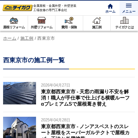
金属屋根・金属外壁・外壁塗装
工場改修の専門工事会社
ホーム
メニュー
屋根リフォーム
外壁リフォーム
費用・保険
施工例
テイガクとは
ホーム
/
施工例
/
西東京市
西東京市の施工例一覧
2026年04月27日
東京都西東京市 - 天窓の雨漏り不安を解
消！職人が手仕事で仕上げる横暖ルーフ
αプレミアムSで屋根葺き替え
2025年04月28日
東京都西東京市 - ノンアスベストのスレ
ート屋根をスーパーガルテクトで屋根カ