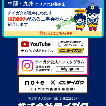
中部・九州
エリアのお客さま
テイガク泉北・泉南店
テイガクが長年にわたり
大阪府泉北郡忠岡町高月南3-14
TEL：
072-521-2637
信頼関係
がある工事会社
をご
紹介します
詳しくはこちら
国土交通大臣許可(般-5)第22950号