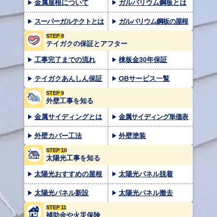
金属屋根について
ガルバリウム鋼板とは
スーパーガルテクトとは
ガルバリウム鋼板の屋根
STEP 8
テイガクの保証とアフター
工事完了までの流れ
棟板金30年保証
テイガクあんしん保証
OBサービス一覧
STEP 9
外壁工事を知る
金属サイディングとは
金属サイディング単価表
外壁カバー工法
外壁塗装
STEP 10
太陽光工事を知る
太陽光おすすめの屋根
太陽光パネル脱着
太陽光パネル新設
太陽光パネル撤去
STEP 11
補助金や火災保険