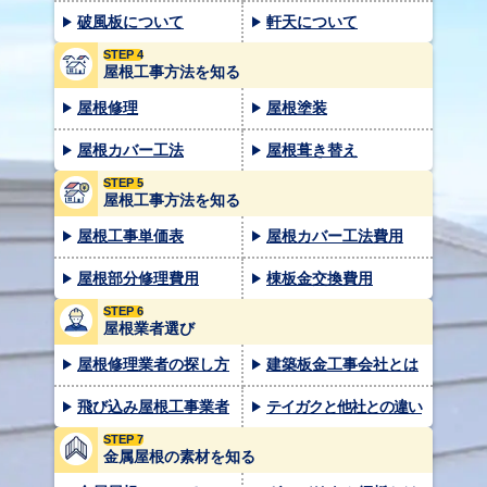
破風板について
軒天について
STEP 4
屋根工事方法を知る
屋根修理
屋根塗装
屋根カバー工法
屋根葺き替え
STEP 5
屋根工事方法を知る
屋根工事単価表
屋根カバー工法費用
屋根部分修理費用
棟板金交換費用
STEP 6
屋根業者選び
屋根修理業者の探し方
建築板金工事会社とは
飛び込み屋根工事業者
テイガクと他社との違い
STEP 7
金属屋根の素材を知る