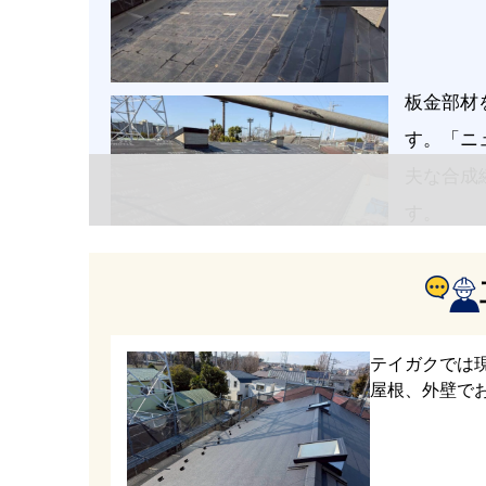
板金部材
す。「ニ
夫な合成
す。
新しい屋
ルテクト
テイガクでは
屋根、外壁で