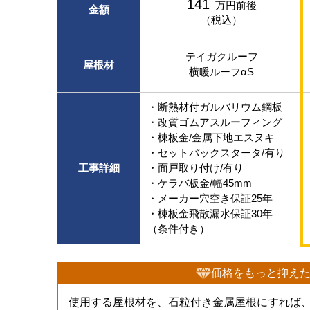
141
万円前後
金額
（税込）
テイガクルーフ
屋根材
横暖ルーフαS
・断熱材付ガルバリウム鋼板
・改質ゴムアスルーフィング
・棟板金/金属下地エスヌキ
・セットバックスタータ/有り
工事詳細
・面戸取り付け/有り
・ケラバ板金/幅45mm
・メーカー穴空き保証25年
・棟板金飛散漏水保証30年
（条件付き）
価格をもっと抑え
使用する屋根材を、石粒付き金属屋根にすれば