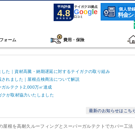
平均評価
テイガク15拠点
個人登
4.8
G
o
o
g
l
e
料金シ
口コミ
フォーム
費用・保険
ました｜資材高騰・納期遅延に対するテイガクの取り組み
載されました｜屋根点検商法について解説
ルテクト2,000万㎡達成
ガクが取材協力いたしました
最新のお知らせはこち
以上の屋根を高耐久ルーフィングとスーパーガルテクトでカバー工法