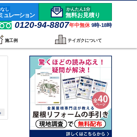
録なし
かんたん1分
ミュレーション
無料お見積り
0120-94-8807
年中無休
9時-18時
施工例
テイガクについて
ら