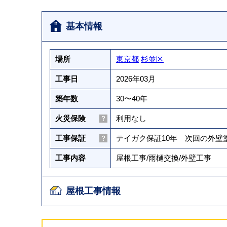
基本情報
場所
東京都
杉並区
工事日
2026年03月
築年数
30〜40年
火災保険
利用なし
工事保証
テイガク保証10年 次回の外
工事内容
屋根工事
/
雨樋交換
/
外壁工事
屋根工事情報