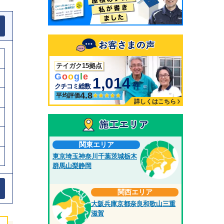
テイガク15拠点
G
o
o
g
l
e
1,014
件
クチコミ総数
4.8
平均評価
詳しくはこちら
関東エリア
東京
埼玉
神奈川
千葉
茨城
栃木
群馬
山梨
静岡
関西エリア
大阪
兵庫
京都
奈良
和歌山
三重
滋賀