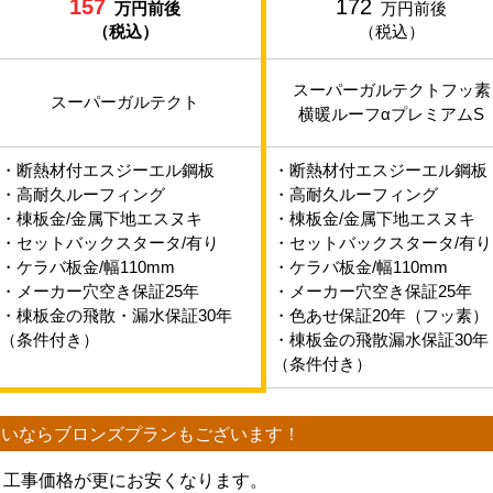
157
172
万円前後
万円前後
（税込）
（税込）
スーパーガルテクトフッ素
スーパーガルテクト
横暖ルーフαプレミアムS
・断熱材付エスジーエル鋼板
・断熱材付エスジーエル鋼板
・高耐久ルーフィング
・高耐久ルーフィング
・棟板金/金属下地エスヌキ
・棟板金/金属下地エスヌキ
・セットバックスタータ/有り
・セットバックスタータ/有り
・ケラバ板金/幅110mm
・ケラバ板金/幅110mm
・メーカー穴空き保証25年
・メーカー穴空き保証25年
・棟板金の飛散・漏水保証30年
・色あせ保証20年（フッ素）
（条件付き）
・棟板金の飛散漏水保証30年
（条件付き）
たいなら
ブロンズプランもございます！
、工事価格が更にお安くなります。