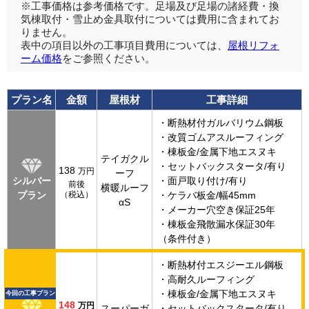
※工事価格は参考価格です。足場及び足場の諸経費・換
気棟取付・雪止め金具取付については費用に含まれてお
りません。
表中の項目以外の工事項目費用については、
屋根リフォ
ーム価格
をご参照ください。
プラン名
金額
屋根材
工事詳細
・断熱材付ガルバリウム鋼板
・改質ゴムアスルーフィング
・棟板金/金属下地エスヌキ
テイガクル
・セットバックスタータ/有り
138
万円
ーフ
シルバー
・面戸取り付け/有り
前後
横暖ルーフ
プラン
（税込）
・ケラバ板金/幅45mm
αS
・メーカー穴空き保証25年
・棟板金飛散漏水保証30年
（条件付き）
・断熱材付エスジーエル鋼板
・高耐久ルーフィング
・棟板金/金属下地エスヌキ
今回の工事プラン
148
万円
スーパーガ
・セットバックスタータ/有り