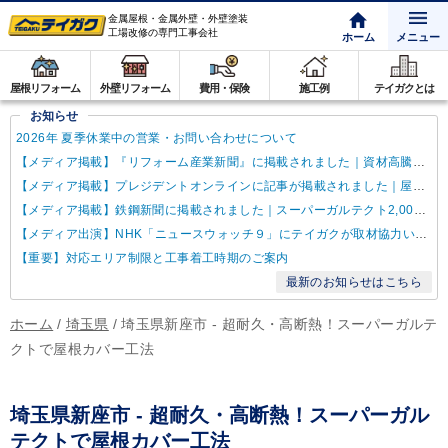
金属屋根・金属外壁・外壁塗装
工場改修の専門工事会社
ホーム
メニュー
屋根リフォーム
外壁リフォーム
費用・保険
施工例
テイガクとは
お知らせ
2026年 夏季休業中の営業・お問い合わせについて
【メディア掲載】『リフォーム産業新聞』に掲載されました｜資材高騰・納期遅延に対するテイガクの取り組み
【メディア掲載】プレジデントオンラインに記事が掲載されました｜屋根点検商法について解説
【メディア掲載】鉄鋼新聞に掲載されました｜スーパーガルテクト2,000万㎡達成
【メディア出演】NHK「ニュースウォッチ９」にテイガクが取材協力いたしました
【重要】対応エリア制限と工事着工時期のご案内
最新のお知らせはこちら
ホーム
/
埼玉県
/
埼玉県新座市 - 超耐久・高断熱！スーパーガルテ
クトで屋根カバー工法
埼玉県新座市 - 超耐久・高断熱！スーパーガル
テクトで屋根カバー工法