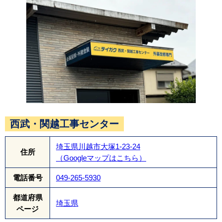
屋根の頂上部分に下地材を設置し、換気棟をかぶ
せて固定します。屋根裏の熱気や湿気を排出する
ための部材です。さらに快適性と耐久性を高める
ことができます。
西武・関越工事センター
埼玉県川越市大塚1-23-24
住所
（Googleマップはこちら）
電話番号
049-265-5930
都道府県
埼玉県
ページ