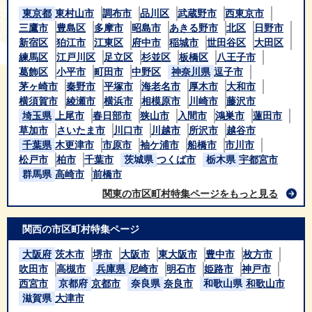
東京都
東村山市
調布市
品川区
武蔵野市
西東京市
三鷹市
豊島区
多摩市
昭島市
あきる野市
北区
日野市
新宿区
狛江市
江東区
府中市
稲城市
世田谷区
大田区
練馬区
江戸川区
足立区
杉並区
板橋区
八王子市
葛飾区
小平市
町田市
中野区
神奈川県
逗子市
茅ヶ崎市
秦野市
平塚市
海老名市
厚木市
大和市
横須賀市
綾瀬市
横浜市
相模原市
川崎市
藤沢市
埼玉県
上尾市
春日部市
狭山市
入間市
鴻巣市
蓮田市
草加市
さいたま市
川口市
川越市
所沢市
越谷市
千葉県
木更津市
市原市
袖ケ浦市
船橋市
市川市
松戸市
柏市
千葉市
茨城県
つくば市
栃木県
宇都宮市
群馬県
高崎市
前橋市
関東の市区町村特集ページをもっと見る
関西の市区町村特集ページ
大阪府
茨木市
堺市
大阪市
東大阪市
豊中市
枚方市
吹田市
高槻市
兵庫県
尼崎市
明石市
姫路市
神戸市
西宮市
京都府
京都市
奈良県
奈良市
和歌山県
和歌山市
滋賀県
大津市