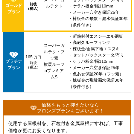
前後
ゴールド
ルテクト
・ケラバ板金/幅110mm
（税込）
プラン
・メーカー穴空き保証25年
・棟板金の飛散・漏水保証30年
（条件付き）
・断熱材付エスジーエル鋼板
・高耐久ルーフィング
スーパーガ
・棟板金/金属下地エスヌキ
ルテクトフ
・セットバックスタータ/有り
165
万円
ッ素
プラチナ
・ケラバ板金/幅110mm
前後
横暖ルーフ
プラン
（税込）
・メーカー穴空き保証25年
αプレミア
・色あせ保証20年（フッ素）
ムS
・棟板金の飛散漏水保証30年
（条件付き）
価格をもっと抑えたいなら
ブロンズプランもございます！
使用する屋根材を、石粒付き金属屋根にすれば、工事
価格が更にお安くなります。