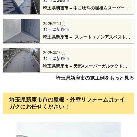
埼玉県朝霞市
埼玉県朝霞市 – 中古物件の屋根をスーパーガ
ルテクトで新築のようにカバー工法リフォー
ム
2025年11月
埼玉県新座市
埼玉県新座市 – スレート（ノンアスベスト）
屋根の劣化対策！スーパーガルテクトでカバ
ー工法
2025年10月
棟下地材は、テイガクが開発した特許取得の金属
埼玉県新座市
埼玉県新座市 – 天窓×スーパーガルテクトで
製下地「エスヌキ」です。高い耐久性と耐風性 下
屋根カバー工法
地材自体が腐食の心配がない金属製であるため、
埼玉県新座市の施工例をもっと見る
雨水が染み込んで木材が腐るという従来の棟の弱
点が根本から解消されます。
埼玉県新座市市の屋根・外壁リフォームはテイ
ガクにお任せください！