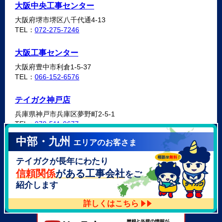
大阪中央工事センター
大阪府堺市堺区八千代通4-13
TEL：
072-275-7246
大阪工事センター
大阪府豊中市利倉1-5-37
TEL：
066-152-6576
テイガク神戸店
兵庫県神戸市兵庫区夢野町2-5-1
TEL：
078-511-9677
中部・九州
エリアのお客さま
テイガク泉北・泉南店
テイガクが長年にわたり
大阪府泉北郡忠岡町高月南3-14
TEL：
072-521-2637
信頼関係
がある工事会社
をご
紹介します
詳しくはこちら