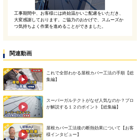
します。防水材メーカーである田島ルーフィング
工事期間中、お客様には終始温かいご配慮をいただき、
社の製品で、耐久性や防水性に優れた商品が使用
大変感謝しております。ご協力のおかげで、スムーズか
されています。
つ気持ちよく作業を進めることができました。
関連動画
これで全部わかる屋根カバー工法の手順【総
集編】
スーパーガルテクトがなぜ人気なのか？プロ
前の工程で全面に敷かれたルーフィングの上に、
が解説する１２のポイント【総集編】
新しい部材が取り付けられ、いよいよスーパーガ
ルテクト本体の施工に移る直前の段階です。SGL
屋根カバー工法後の断熱効果について【お客
様インタビュー】
鋼板（超高耐久ガルバ）の採用により、従来のガ