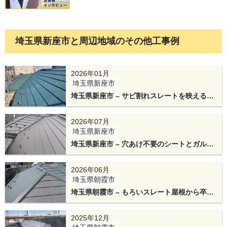
ルバリウム鋼板よりも耐久性が向上しています。
埼玉県新座市と周辺地域のその他工事例
2026年01月
埼玉県新座市
埼玉県新座市 – サビ割れスレートを映える緑
屋根に！高耐久ガルテクトで劇的リフォーム
2026年07月
埼玉県新座市
棟部分の施工において、新しい屋根材（スーパー
埼玉県新座市 – 穴あけ不要のシートとガルテ
クトで雨に強い丈夫な屋根にカバー工法リフ
ガルテクト）の端部を貫板（ぬきいた）の手前で
ォーム
2026年06月
しっかりと立ち上げる工程は、雨水浸入を防止す
埼玉県朝霞市
る極めて重要な「雨仕舞い」の技術です。
埼玉県朝霞市 – もろいスレート屋根から卒
業！パネル撤去と高耐久ガルテクトによるカ
バー工法
2025年12月