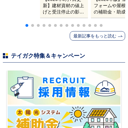
新】建材資材の値上
フォームや屋根
げと受注停止の影響
の補助金・助成
｜塗料・屋根材・シ
業
ンナー・断熱材・ル
ーフィングの値上げ
最新記事をもっと読む
と材料入手困難・出
荷停止へ
テイガク特集＆キャンペーン