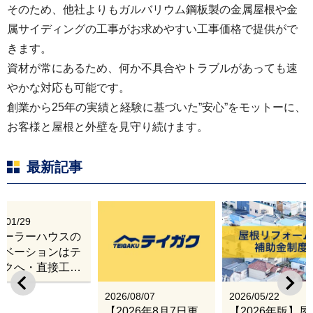
そのため、他社よりもガルバリウム鋼板製の金属屋根や金
属サイディングの工事がお求めやすい工事価格で提供がで
きます。
資材が常にあるため、何か不具合やトラブルがあっても速
やかな対応も可能です。
創業から25年の実績と経験に基づいた”安心”をモットーに、
お客様と屋根と外壁を見守り続けます。
最新記事
6/01/29
レーラーハウスの
ノベーションはテ
ガクへ・直接工事
出張改修サービス
2026/08/07
2026/05/22
【2026年8月7日更
【2026年版】