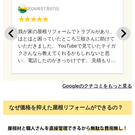
2026年07月07日
我が家の屋根リフォームでトラブルがあり、
ほとほと困っていたところ三枝さんに助けて
いただきました。 YouTubeで見ていたテイガ
クさんなら教えてくれるかもしれないと思
い、電話したのがきっかけです。 見積もり依
頼の電話でもなく、なんの利益にもならない
私の話を親身に聞いて下さり、アドバイスを
していただきました。窮地の私にとってどれ
Googleのクチコミをもっと見る
だけ有り難かったかわかりません。今は感謝
の気持ちでいっぱいです。 お陰様で大難を小
難にすることができました。 屋根外壁工事は
なぜ価格を抑えた屋根リフォームができるの？
大きな出費ですし、一生のうちに何度もやる
工事ではありません。 だからこそ信頼できる
業者選びが大切だということを 身をもって感
じました。 今後、屋根外壁関係で工事する機