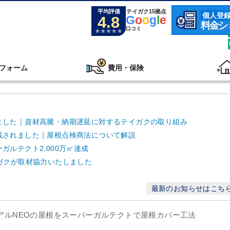
平均評価
テイガク15拠点
個人登
4.8
G
o
o
g
l
e
料金シ
口コミ
フォーム
費用・保険
ました｜資材高騰・納期遅延に対するテイガクの取り組み
載されました｜屋根点検商法について解説
ルテクト2,000万㎡達成
ガクが取材協力いたしました
最新のお知らせはこち
ニアルNEOの屋根をスーパーガルテクトで屋根カバー工法