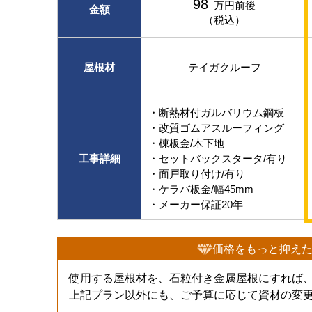
98
万円前後
金額
（税込）
屋根材
テイガクルーフ
・断熱材付ガルバリウム鋼板
・改質ゴムアスルーフィング
・棟板金/木下地
工事詳細
・セットバックスタータ/有り
・面戸取り付け/有り
・ケラバ板金/幅45mm
・メーカー保証20年
価格をもっと抑え
使用する屋根材を、石粒付き金属屋根にすれば
上記プラン以外にも、ご予算に応じて資材の変