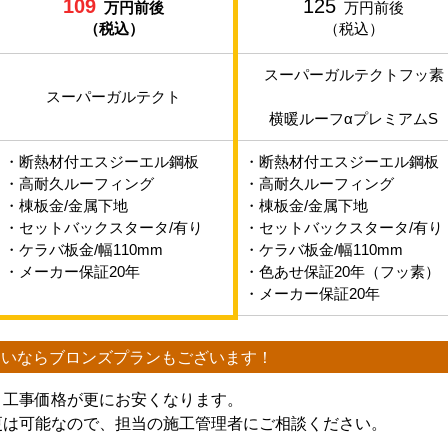
109
125
万円前後
万円前後
（税込）
（税込）
スーパーガルテクトフッ素
スーパーガルテクト
横暖ルーフαプレミアムS
・断熱材付エスジーエル鋼板
・断熱材付エスジーエル鋼板
・高耐久ルーフィング
・高耐久ルーフィング
・棟板金/金属下地
・棟板金/金属下地
・セットバックスタータ/有り
・セットバックスタータ/有り
・ケラバ板金/幅110mm
・ケラバ板金/幅110mm
・メーカー保証20年
・色あせ保証20年（フッ素）
・メーカー保証20年
たいなら
ブロンズプランもございます！
、工事価格が更にお安くなります。
更は可能なので、担当の施工管理者にご相談ください。