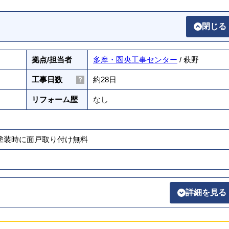
閉じる
拠点/担当者
多摩・圏央工事センター
/ 萩野
工事日数
約28日
リフォーム歴
なし
壁塗装時に面戸取り付け無料
詳細を見る