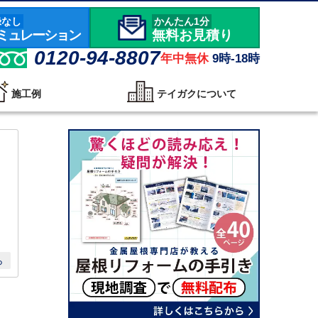
録なし
かんたん1分
ミュレーション
無料お見積り
0120-94-8807
年中無休
9時-18時
施工例
テイガクについて
ら