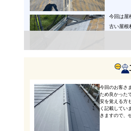
今回は屋
古い屋根
新しい屋
性と断熱
今回のお客さ
ため良かった
い商品で
安を覚える方
く記載していま
きますので、