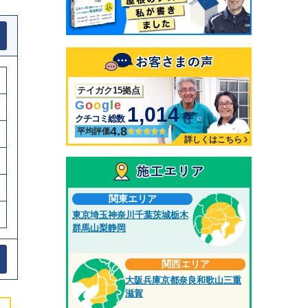
テイガク15拠点
G
o
o
g
l
e
1,014
件
クチコミ総数
4.8
平均評価
詳しくはこちら
関東エリア
東京
埼玉
神奈川
千葉
茨城
栃木
群馬
山梨
静岡
関西エリア
大阪
兵庫
京都
奈良
和歌山
三重
滋賀