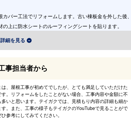
根カバー工法でリフォームします。古い棟板金を外した後
材の上に防水シートのルーフィングシートを貼ります。
詳細を見る
工事担当者から
根材を張ります。スーパーガルテクトを採用しました。耐
性に優れたスーパーガルテクトは、国産の屋根材で品質が
まは、屋根工事が初めてでしたが、とても満足していただけた
です。リフォームをしたことがない場合、工事内容や金額に不
す。
も多いと思います。テイガクでは、見積もり内容の詳細も細か
す。また、工事の様子もテイガクのYouTubeで見ることがで
ぜひ参考にしてみてください。