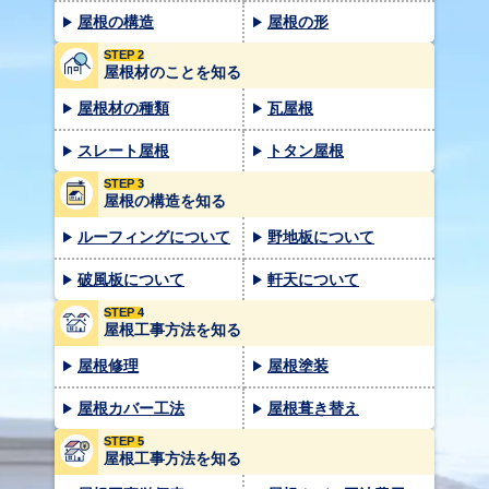
屋根の構造
屋根の形
STEP 2
屋根材のことを知る
屋根材の種類
瓦屋根
スレート屋根
トタン屋根
STEP 3
屋根の構造を知る
ルーフィングについて
野地板について
破風板について
軒天について
STEP 4
屋根工事方法を知る
屋根修理
屋根塗装
屋根カバー工法
屋根葺き替え
STEP 5
屋根工事方法を知る