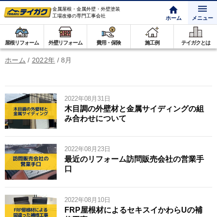
金属屋根・金属外壁・外壁塗装
工場改修の専門工事会社
ホーム
メニュー
屋根リフォーム
外壁リフォーム
費用・保険
施工例
テイガクとは
ホーム
/
2022年
/
8月
2022年08月31日
木目調の外壁材と金属サイディングの組
み合わせについて
2022年08月23日
最近のリフォーム訪問販売会社の営業手
口
2022年08月10日
FRP屋根材によるセキスイかわらUの補