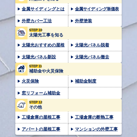
金属サイディングとは
金属サイディング単価表
外壁カバー工法
外壁塗装
STEP 10
太陽光工事を知る
太陽光おすすめの屋根
太陽光パネル脱着
太陽光パネル新設
太陽光パネル撤去
STEP 11
補助金や火災保険
火災保険
補助金制度
窓リフォーム補助金
STEP 12
その他
工場倉庫の屋根工事
工場倉庫の断熱工事
アパートの屋根工事
マンションの外壁工事