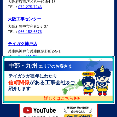
大阪府堺市堺区八千代通4-13
TEL：
072-275-7246
大阪工事センター
大阪府豊中市利倉1-5-37
TEL：
066-152-6576
テイガク神戸店
兵庫県神戸市兵庫区夢野町2-5-1
TEL：
078-511-9677
中部・九州
エリアのお客さま
テイガク泉北・泉南店
テイガクが長年にわたり
大阪府泉北郡忠岡町高月南3-14
TEL：
072-521-2637
信頼関係
がある工事会社
をご
紹介します
詳しくはこちら