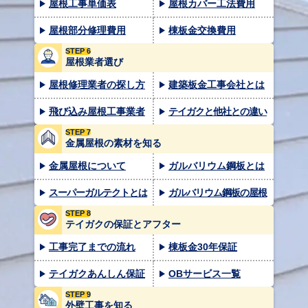
屋根工事単価表
屋根カバー工法費用
屋根部分修理費用
棟板金交換費用
STEP 6
屋根業者選び
屋根修理業者の探し方
建築板金工事会社とは
飛び込み屋根工事業者
テイガクと他社との違い
STEP 7
金属屋根の素材を知る
金属屋根について
ガルバリウム鋼板とは
スーパーガルテクトとは
ガルバリウム鋼板の屋根
STEP 8
テイガクの保証とアフター
工事完了までの流れ
棟板金30年保証
テイガクあんしん保証
OBサービス一覧
STEP 9
外壁工事を知る