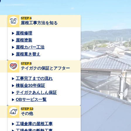
STEP 4
屋根工事方法を知る
屋根修理
屋根塗装
屋根カバー工法
屋根葺き替え
STEP 8
テイガクの保証とアフター
工事完了までの流れ
棟板金30年保証
テイガクあんしん保証
OBサービス一覧
STEP 12
その他
工場倉庫の屋根工事
工場倉庫の断熱工事