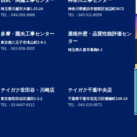
西武・関越工事センター
神奈川工事センター
埼玉県川越市大塚1-23-24
神奈川県横浜市都筑区池辺町4672
TEL：
049-293-3686
TEL：
045-511-8559
多摩・圏央工事センター
屋根外壁・品質性能評価セン
ター
東京都八王子市滝山町2-9-1
TEL：
042-659-3502
埼玉県久喜市葛梅6-1
テイガク世田谷・川崎店
テイガク千葉中央店
東京都世田谷区瀬田3-3-2
千葉県千葉市花見川区犢橋町149-14
TEL：
03-6447-9112
TEL：
043-215-8571