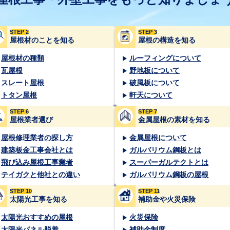
STEP 2
STEP 3
屋根材のことを知る
屋根の構造を知る
屋根材の種類
ルーフィングについて
瓦屋根
野地板について
スレート屋根
破風板について
トタン屋根
軒天について
STEP 6
STEP 7
屋根業者選び
金属屋根の素材を知る
屋根修理業者の探し方
金属屋根について
建築板金工事会社とは
ガルバリウム鋼板とは
飛び込み屋根工事業者
スーパーガルテクトとは
テイガクと他社との違い
ガルバリウム鋼板の屋根
STEP 10
STEP 11
太陽光工事を知る
補助金や火災保険
太陽光おすすめの屋根
火災保険
太陽光パネル脱着
補助金制度