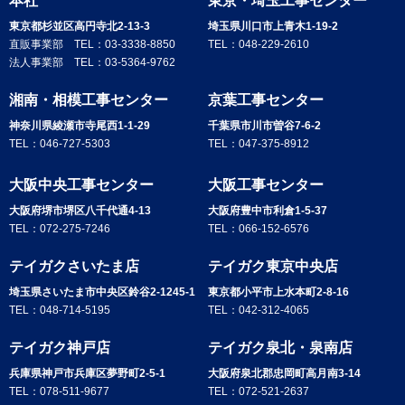
本社
東京・埼玉工事センター
東京都杉並区高円寺北2-13-3
埼玉県川口市上青木1-19-2
直販事業部 TEL：
03-3338-8850
TEL：
048-229-2610
法人事業部 TEL：
03-5364-9762
湘南・相模工事センター
京葉工事センター
神奈川県綾瀬市寺尾西1-1-29
千葉県市川市曽谷7-6-2
TEL：
046-727-5303
TEL：
047-375-8912
大阪中央工事センター
大阪工事センター
大阪府堺市堺区八千代通4-13
大阪府豊中市利倉1-5-37
TEL：
072-275-7246
TEL：
066-152-6576
テイガクさいたま店
テイガク東京中央店
埼玉県さいたま市中央区鈴谷2-1245-1
東京都小平市上水本町2-8-16
TEL：
048-714-5195
TEL：
042-312-4065
テイガク神戸店
テイガク泉北・泉南店
兵庫県神戸市兵庫区夢野町2-5-1
大阪府泉北郡忠岡町高月南3-14
TEL：
078-511-9677
TEL：
072-521-2637