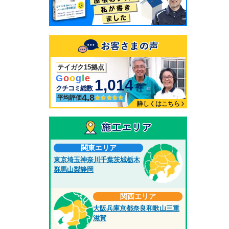
テイガク15拠点
G
o
o
g
l
e
1,014
件
クチコミ総数
4.8
平均評価
詳しくはこちら
関東エリア
東京
埼玉
神奈川
千葉
茨城
栃木
群馬
山梨
静岡
関西エリア
大阪
兵庫
京都
奈良
和歌山
三重
滋賀