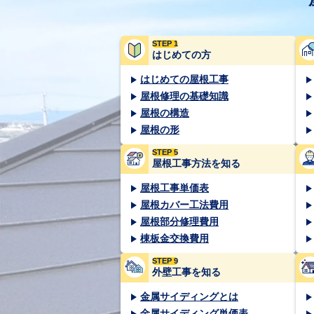
STEP 1
はじめての方
はじめての屋根工事
屋根修理の基礎知識
屋根の構造
屋根の形
STEP 5
屋根工事方法を知る
屋根工事単価表
屋根カバー工法費用
屋根部分修理費用
棟板金交換費用
STEP 9
外壁工事を知る
金属サイディングとは
金属サイディング単価表