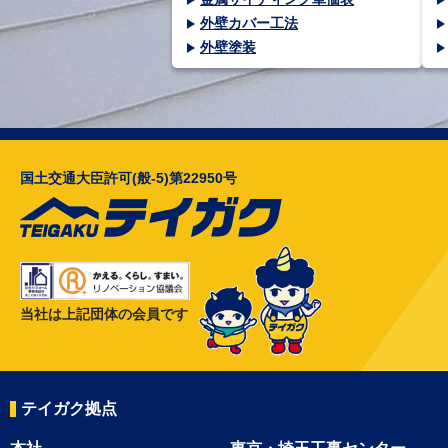
外壁カバー工法
外壁塗装
国土交通大臣許可(般-5)第22950号
当社は上記団体の会員です
テイガク拠点