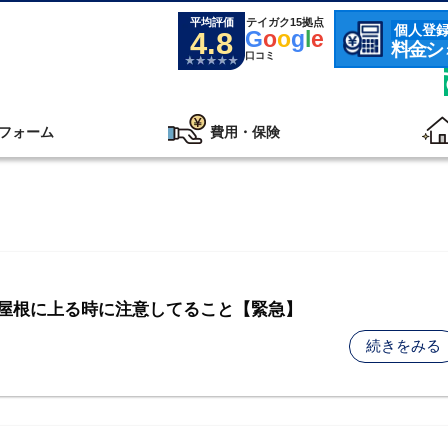
平均評価
テイガク15拠点
個人登
4.8
G
o
o
g
l
e
料金シ
口コミ
フォーム
費用・保険
屋根に上る時に注意してること【緊急】
続きをみる