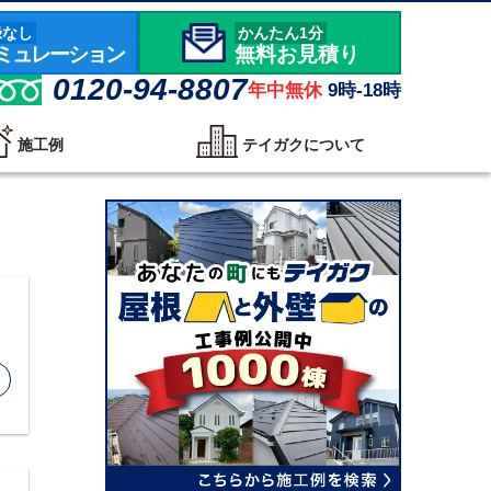
録なし
かんたん1分
ミュレーション
無料お見積り
0120-94-8807
年中無休
9時-18時
施工例
テイガクについて