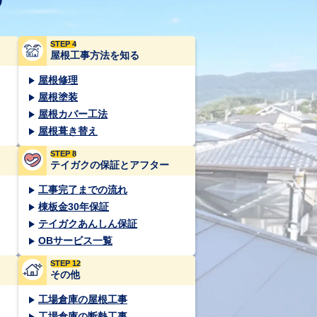
STEP 4
屋根工事方法を知る
屋根修理
屋根塗装
屋根カバー工法
屋根葺き替え
STEP 8
テイガクの保証とアフター
工事完了までの流れ
棟板金30年保証
テイガクあんしん保証
OBサービス一覧
STEP 12
その他
工場倉庫の屋根工事
工場倉庫の断熱工事