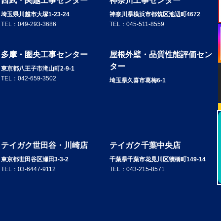
西武・関越工事センター
神奈川工事センター
埼玉県川越市大塚1-23-24
神奈川県横浜市都筑区池辺町4672
TEL：
049-293-3686
TEL：
045-511-8559
多摩・圏央工事センター
屋根外壁・品質性能評価セン
ター
東京都八王子市滝山町2-9-1
TEL：
042-659-3502
埼玉県久喜市葛梅6-1
テイガク世田谷・川崎店
テイガク千葉中央店
東京都世田谷区瀬田3-3-2
千葉県千葉市花見川区犢橋町149-14
TEL：
03-6447-9112
TEL：
043-215-8571