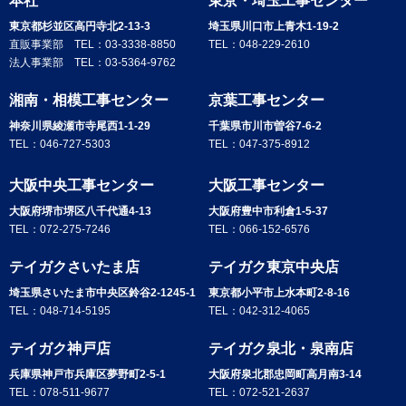
本社
東京・埼玉工事センター
東京都杉並区高円寺北2-13-3
埼玉県川口市上青木1-19-2
直販事業部 TEL：
03-3338-8850
TEL：
048-229-2610
法人事業部 TEL：
03-5364-9762
湘南・相模工事センター
京葉工事センター
神奈川県綾瀬市寺尾西1-1-29
千葉県市川市曽谷7-6-2
TEL：
046-727-5303
TEL：
047-375-8912
大阪中央工事センター
大阪工事センター
大阪府堺市堺区八千代通4-13
大阪府豊中市利倉1-5-37
TEL：
072-275-7246
TEL：
066-152-6576
テイガクさいたま店
テイガク東京中央店
埼玉県さいたま市中央区鈴谷2-1245-1
東京都小平市上水本町2-8-16
TEL：
048-714-5195
TEL：
042-312-4065
テイガク神戸店
テイガク泉北・泉南店
兵庫県神戸市兵庫区夢野町2-5-1
大阪府泉北郡忠岡町高月南3-14
TEL：
078-511-9677
TEL：
072-521-2637