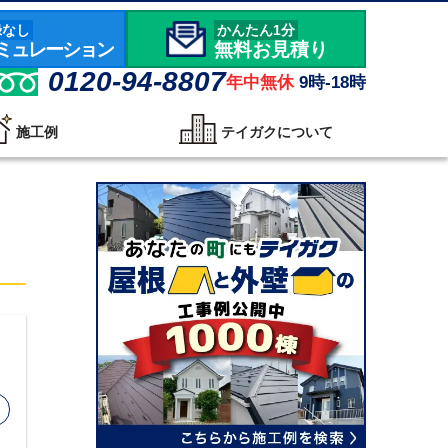
録なし
かんたん1分
ミュレーション
無料お見積り
0120-94-8807
年中無休
9時-18時
施工例
テイガクについて