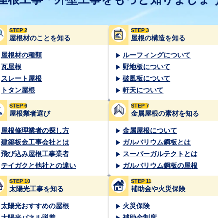
STEP 2
STEP 3
屋根材のことを知る
屋根の構造を知る
屋根材の種類
ルーフィングについて
瓦屋根
野地板について
スレート屋根
破風板について
トタン屋根
軒天について
STEP 6
STEP 7
屋根業者選び
金属屋根の素材を知る
屋根修理業者の探し方
金属屋根について
建築板金工事会社とは
ガルバリウム鋼板とは
飛び込み屋根工事業者
スーパーガルテクトとは
テイガクと他社との違い
ガルバリウム鋼板の屋根
STEP 10
STEP 11
太陽光工事を知る
補助金や火災保険
太陽光おすすめの屋根
火災保険
太陽光パネル脱着
補助金制度