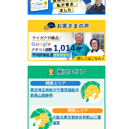
テイガク15拠点
G
o
o
g
l
e
1,014
件
クチコミ総数
4.8
平均評価
詳しくはこちら
関東エリア
東京
埼玉
神奈川
千葉
茨城
栃木
群馬
山梨
静岡
関西エリア
大阪
兵庫
京都
奈良
和歌山
三重
滋賀