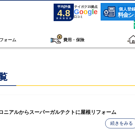
平均評価
テイガク15拠点
個人登
4.8
G
o
o
g
l
e
料金シ
口コミ
フォーム
費用・保険
覧
 コロニアルからスーパーガルテクトに屋根リフォーム
続きをみる