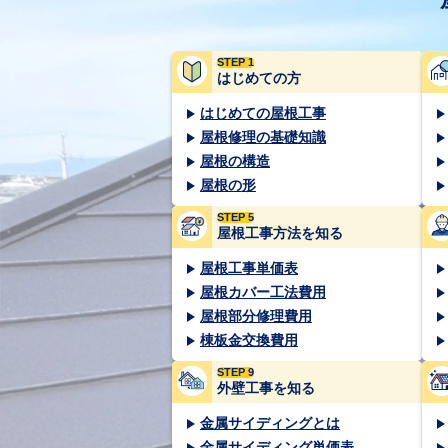
STEP 1
はじめての方
はじめての屋根工事
屋根修理の基礎知識
屋根の構造
屋根の形
STEP 5
屋根工事方法を知る
屋根工事単価表
屋根カバー工法費用
屋根部分修理費用
棟板金交換費用
STEP 9
外壁工事を知る
金属サイディングとは
金属サイディング単価表