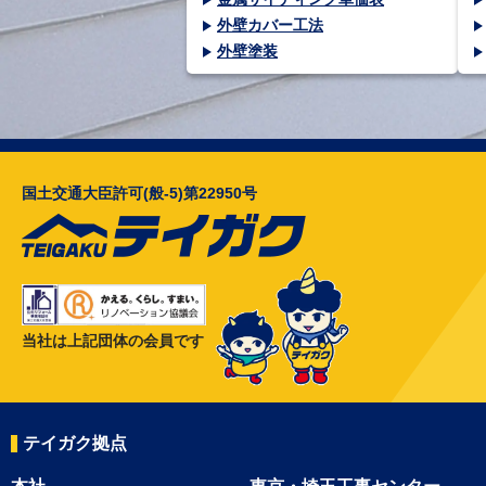
外壁カバー工法
外壁塗装
国土交通大臣許可(般-5)第22950号
当社は上記団体の会員です
テイガク拠点