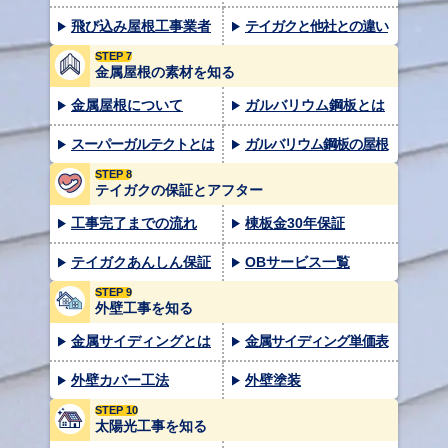
飛び込み屋根工事業者
テイガクと他社との違い
STEP 7
金属屋根の素材を知る
金属屋根について
ガルバリウム鋼板とは
スーパーガルテクトとは
ガルバリウム鋼板の屋根
STEP 8
テイガクの保証とアフター
工事完了までの流れ
棟板金30年保証
テイガクあんしん保証
OBサービス一覧
STEP 9
外壁工事を知る
金属サイディングとは
金属サイディング単価表
外壁カバー工法
外壁塗装
STEP 10
太陽光工事を知る