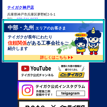
テイガク神戸店
兵庫県神戸市兵庫区夢野町2-5-1
TEL：
078-511-9677
中部・九州
エリアのお客さま
テイガク泉北・泉南店
テイガクが長年にわたり
大阪府泉北郡忠岡町高月南3-14
TEL：
072-521-2637
信頼関係
がある工事会社
をご
紹介します
詳しくはこちら