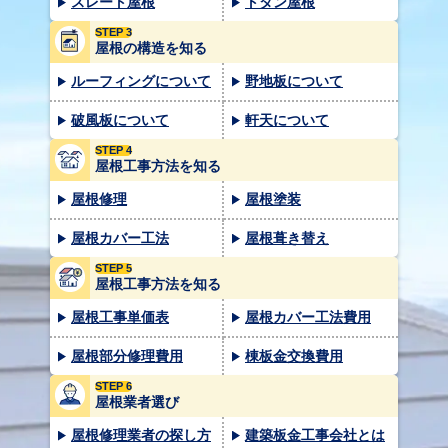
スレート屋根
トタン屋根
STEP 3
屋根の構造を知る
ルーフィングについて
野地板について
破風板について
軒天について
STEP 4
屋根工事方法を知る
屋根修理
屋根塗装
屋根カバー工法
屋根葺き替え
STEP 5
屋根工事方法を知る
屋根工事単価表
屋根カバー工法費用
屋根部分修理費用
棟板金交換費用
STEP 6
屋根業者選び
屋根修理業者の探し方
建築板金工事会社とは