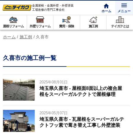
金属屋根・金属外壁・外壁塗装
工場改修の専門工事会社
ホーム
メニュー
屋根リフォーム
外壁リフォーム
費用・保険
施工例
テイガクとは
ホーム
/
施工例
/
久喜市
久喜市の施工例一覧
2025年08月01日
埼玉県久喜市 - 屋根面8面以上の複合屋
根をスーパーガルテクトで屋根修理
2025年05月07日
埼玉県久喜市 - 瓦屋根をスーパーガルテ
クトフッ素で葺き替え工事し外壁塗装