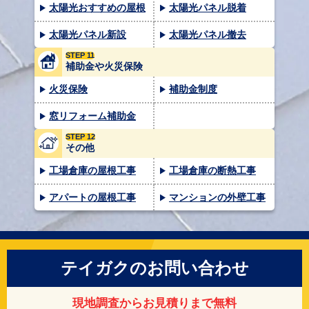
太陽光おすすめの屋根
太陽光パネル脱着
太陽光パネル新設
太陽光パネル撤去
STEP 11
補助金や火災保険
火災保険
補助金制度
窓リフォーム補助金
STEP 12
その他
工場倉庫の屋根工事
工場倉庫の断熱工事
アパートの屋根工事
マンションの外壁工事
テイガクのお問い合わせ
現地調査からお見積りまで無料