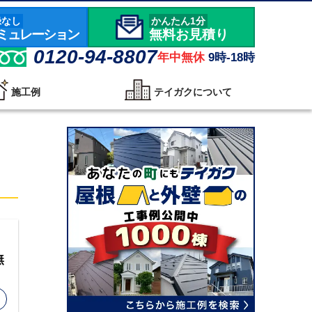
録なし
かんたん1分
ミュレーション
無料お見積り
0120-94-8807
年中無休
9時-18時
施工例
テイガクについて
無