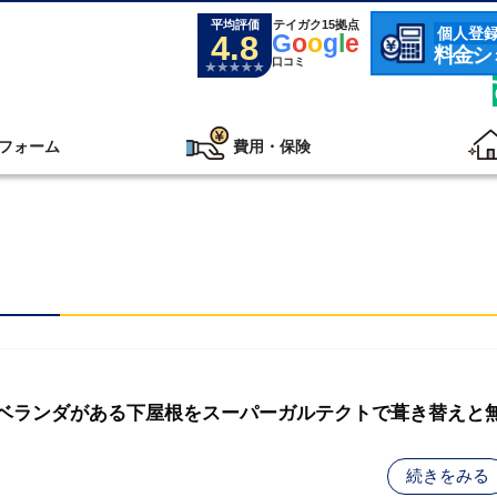
平均評価
テイガク15拠点
個人登
4.8
G
o
o
g
l
e
料金シ
口コミ
フォーム
費用・保険
- ベランダがある下屋根をスーパーガルテクトで葺き替えと
続きをみる