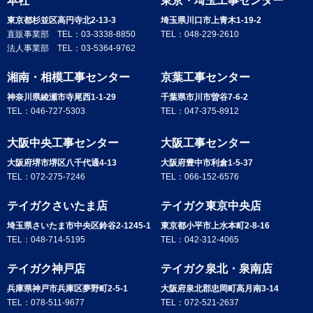
本社
東京・埼玉工事センター
東京都杉並区高円寺北2-13-3
埼玉県川口市上青木1-19-2
直販事業部 TEL：
03-3338-8850
TEL：
048-229-2610
法人事業部 TEL：
03-5364-9762
湘南・相模工事センター
京葉工事センター
神奈川県綾瀬市寺尾西1-1-29
千葉県市川市曽谷7-6-2
TEL：
046-727-5303
TEL：
047-375-8912
大阪中央工事センター
大阪工事センター
大阪府堺市堺区八千代通4-13
大阪府豊中市利倉1-5-37
TEL：
072-275-7246
TEL：
066-152-6576
テイガクさいたま店
テイガク東京中央店
埼玉県さいたま市中央区鈴谷2-1245-1
東京都小平市上水本町2-8-16
TEL：
048-714-5195
TEL：
042-312-4065
テイガク神戸店
テイガク泉北・泉南店
兵庫県神戸市兵庫区夢野町2-5-1
大阪府泉北郡忠岡町高月南3-14
TEL：
078-511-9677
TEL：
072-521-2637