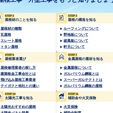
STEP 2
STEP 3
屋根材のことを知る
屋根の構造を知る
屋根材の種類
ルーフィングについて
瓦屋根
野地板について
スレート屋根
破風板について
トタン屋根
軒天について
STEP 6
STEP 7
屋根業者選び
金属屋根の素材を知る
屋根修理業者の探し方
金属屋根について
建築板金工事会社とは
ガルバリウム鋼板とは
飛び込み屋根工事業者
スーパーガルテクトとは
テイガクと他社との違い
ガルバリウム鋼板の屋根
STEP 10
STEP 11
太陽光工事を知る
補助金や火災保険
太陽光おすすめの屋根
火災保険
太陽光パネル脱着
補助金制度