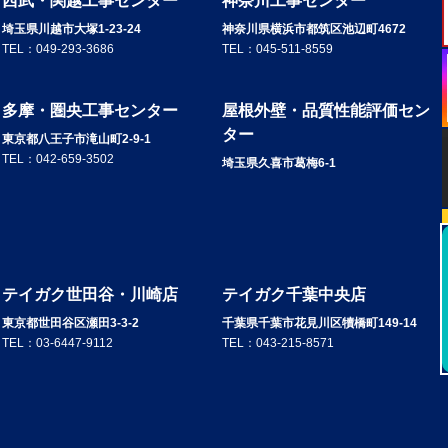
西武・関越工事センター
神奈川工事センター
埼玉県川越市大塚1-23-24
神奈川県横浜市都筑区池辺町4672
TEL：
049-293-3686
TEL：
045-511-8559
多摩・圏央工事センター
屋根外壁・品質性能評価セン
ター
東京都八王子市滝山町2-9-1
TEL：
042-659-3502
埼玉県久喜市葛梅6-1
テイガク世田谷・川崎店
テイガク千葉中央店
東京都世田谷区瀬田3-3-2
千葉県千葉市花見川区犢橋町149-14
TEL：
03-6447-9112
TEL：
043-215-8571