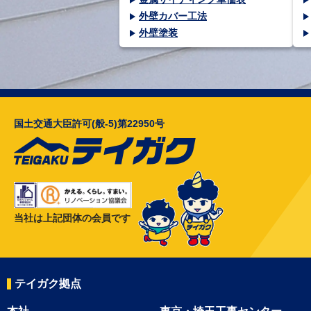
外壁カバー工法
外壁塗装
国土交通大臣許可(般-5)第22950号
当社は上記団体の会員です
テイガク拠点