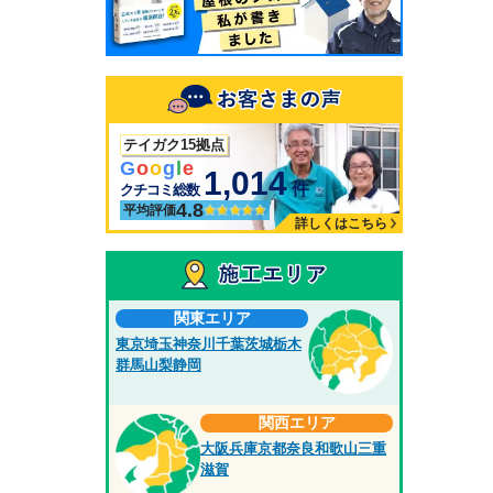
テイガク15拠点
G
o
o
g
l
e
1,014
件
クチコミ総数
4.8
平均評価
詳しくはこちら
関東エリア
東京
埼玉
神奈川
千葉
茨城
栃木
群馬
山梨
静岡
関西エリア
大阪
兵庫
京都
奈良
和歌山
三重
滋賀