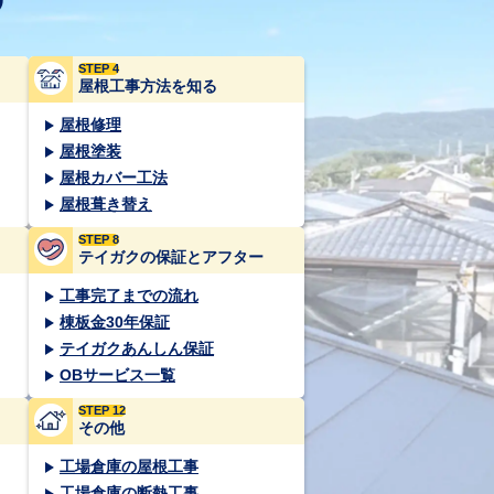
STEP 4
屋根工事方法を知る
屋根修理
屋根塗装
屋根カバー工法
屋根葺き替え
STEP 8
テイガクの保証とアフター
工事完了までの流れ
棟板金30年保証
テイガクあんしん保証
OBサービス一覧
STEP 12
その他
工場倉庫の屋根工事
工場倉庫の断熱工事