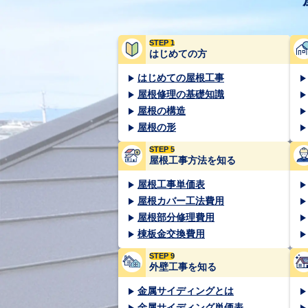
STEP 1
はじめての方
はじめての屋根工事
屋根修理の基礎知識
屋根の構造
屋根の形
STEP 5
屋根工事方法を知る
屋根工事単価表
屋根カバー工法費用
屋根部分修理費用
棟板金交換費用
STEP 9
外壁工事を知る
金属サイディングとは
金属サイディング単価表