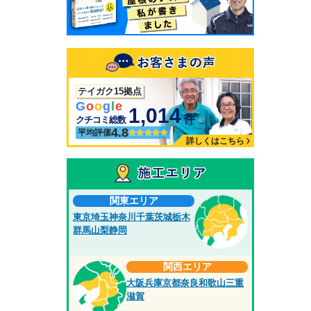
テイガク15拠点
G
o
o
g
l
e
1,014
件
クチコミ総数
4.8
平均評価
詳しくはこちら
関東エリア
東京
埼玉
神奈川
千葉
茨城
栃木
群馬
山梨
静岡
関西エリア
大阪
兵庫
京都
奈良
和歌山
三重
滋賀