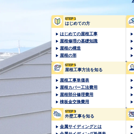
STEP 1
はじめての方
はじめての屋根工事
屋根修理の基礎知識
屋根の構造
屋根の形
STEP 5
屋根工事方法を知る
屋根工事単価表
屋根カバー工法費用
屋根部分修理費用
棟板金交換費用
STEP 9
外壁工事を知る
金属サイディングとは
金属サイディング単価表