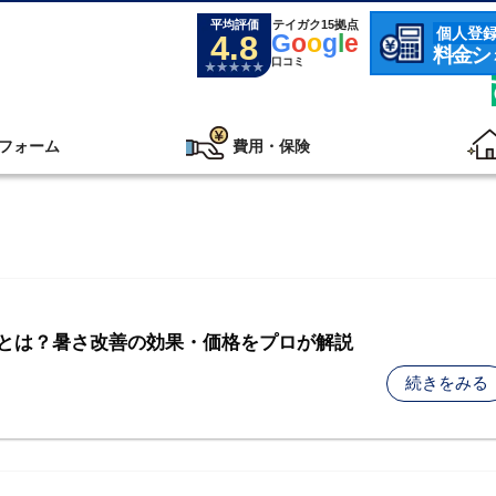
平均評価
テイガク15拠点
個人登
4.8
G
o
o
g
l
e
料金シ
口コミ
フォーム
費用・保険
とは？暑さ改善の効果・価格をプロが解説
続きをみる