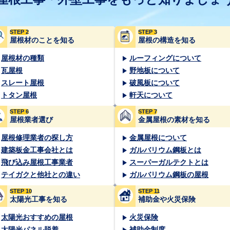
STEP 2
STEP 3
屋根材のことを知る
屋根の構造を知る
屋根材の種類
ルーフィングについて
瓦屋根
野地板について
スレート屋根
破風板について
トタン屋根
軒天について
STEP 6
STEP 7
屋根業者選び
金属屋根の素材を知る
屋根修理業者の探し方
金属屋根について
建築板金工事会社とは
ガルバリウム鋼板とは
飛び込み屋根工事業者
スーパーガルテクトとは
テイガクと他社との違い
ガルバリウム鋼板の屋根
STEP 10
STEP 11
太陽光工事を知る
補助金や火災保険
太陽光おすすめの屋根
火災保険
太陽光パネル脱着
補助金制度