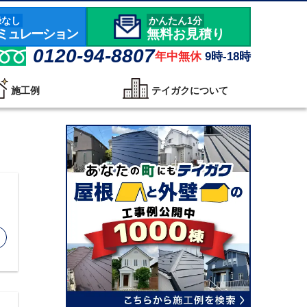
録なし
かんたん1分
ミュレーション
無料お見積り
0120-94-8807
年中無休
9時-18時
施工例
テイガクについて