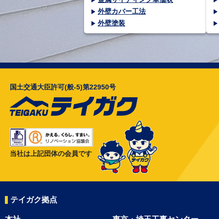
外壁カバー工法
外壁塗装
国土交通大臣許可(般-5)第22950号
当社は上記団体の会員です
テイガク拠点