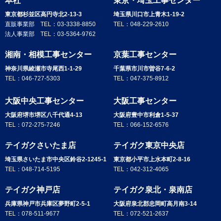
本社
東京・埼玉工事センター
東京都杉並区高円寺北2-13-3
埼玉県川口市上青木1-19-2
直販事業部 TEL：
03-3338-8850
TEL：
048-229-2610
法人事業部 TEL：
03-5364-9762
湘南・相模工事センター
京葉工事センター
神奈川県綾瀬市寺尾西1-1-29
千葉県市川市曽谷7-6-2
TEL：
046-727-5303
TEL：
047-375-8912
大阪中央工事センター
大阪工事センター
大阪府堺市堺区八千代通4-13
大阪府豊中市利倉1-5-37
TEL：
072-275-7246
TEL：
066-152-6576
テイガクさいたま店
テイガク東京中央店
埼玉県さいたま市中央区鈴谷2-1245-1
東京都小平市上水本町2-8-16
TEL：
048-714-5195
TEL：
042-312-4065
テイガク神戸店
テイガク泉北・泉南店
兵庫県神戸市兵庫区夢野町2-5-1
大阪府泉北郡忠岡町高月南3-14
TEL：
078-511-9677
TEL：
072-521-2637