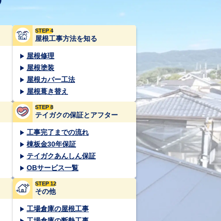
STEP 4
屋根工事方法を知る
屋根修理
屋根塗装
屋根カバー工法
屋根葺き替え
STEP 8
テイガクの保証とアフター
工事完了までの流れ
棟板金30年保証
テイガクあんしん保証
OBサービス一覧
STEP 12
その他
工場倉庫の屋根工事
工場倉庫の断熱工事