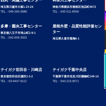
西武・関越工事センター
神奈川工事センター
埼玉県川越市大塚1-23-24
神奈川県横浜市都筑区池辺町4672
TEL：
049-293-3686
TEL：
045-511-8559
多摩・圏央工事センター
屋根外壁・品質性能評価セン
ター
東京都八王子市滝山町2-9-1
TEL：
042-659-3502
埼玉県久喜市葛梅6-1
テイガク世田谷・川崎店
テイガク千葉中央店
東京都世田谷区瀬田3-3-2
千葉県千葉市花見川区犢橋町149-14
TEL：
03-6447-9112
TEL：
043-215-8571