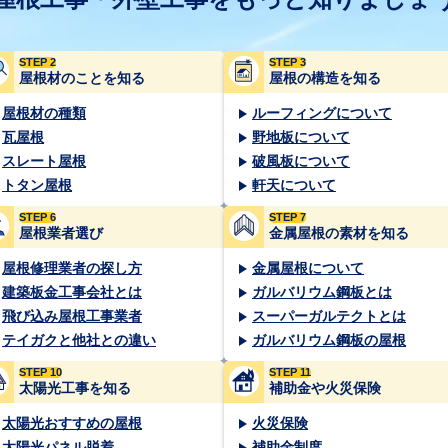
STEP 2
STEP 3
屋根材のことを知る
屋根の構造を知る
屋根材の種類
ルーフィングについて
瓦屋根
野地板について
スレート屋根
破風板について
トタン屋根
軒天について
STEP 6
STEP 7
屋根業者選び
金属屋根の素材を知る
屋根修理業者の探し方
金属屋根について
建築板金工事会社とは
ガルバリウム鋼板とは
飛び込み屋根工事業者
スーパーガルテクトとは
テイガクと他社との違い
ガルバリウム鋼板の屋根
STEP 10
STEP 11
太陽光工事を知る
補助金や火災保険
太陽光おすすめの屋根
火災保険
太陽光パネル脱着
補助金制度