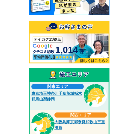
テイガク15拠点
G
o
o
g
l
e
1,014
件
クチコミ総数
4.8
平均評価
詳しくはこちら
関東エリア
東京
埼玉
神奈川
千葉
茨城
栃木
群馬
山梨
静岡
関西エリア
大阪
兵庫
京都
奈良
和歌山
三重
滋賀