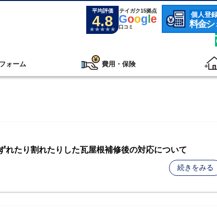
平均評価
テイガク15拠点
個人登
4.8
G
o
o
g
l
e
料金シ
口コミ
フォーム
費用・保険
- ずれたり割れたりした瓦屋根補修後の対応について
続きをみる