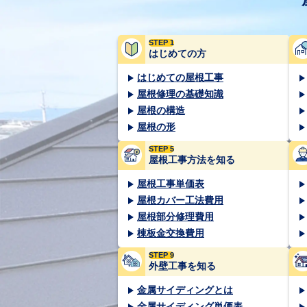
STEP 1
はじめての方
はじめての屋根工事
屋根修理の基礎知識
屋根の構造
屋根の形
STEP 5
屋根工事方法を知る
屋根工事単価表
屋根カバー工法費用
屋根部分修理費用
棟板金交換費用
STEP 9
外壁工事を知る
金属サイディングとは
金属サイディング単価表