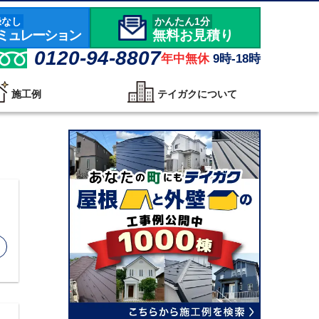
録なし
かんたん1分
ミュレーション
無料お見積り
0120-94-8807
年中無休
9時-18時
施工例
テイガクについて