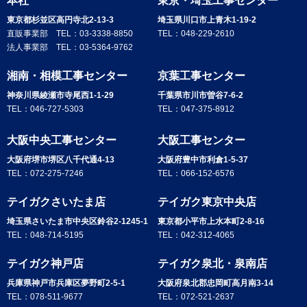
本社
東京・埼玉工事センター
東京都杉並区高円寺北2-13-3
埼玉県川口市上青木1-19-2
直販事業部 TEL：
03-3338-8850
TEL：
048-229-2610
法人事業部 TEL：
03-5364-9762
湘南・相模工事センター
京葉工事センター
神奈川県綾瀬市寺尾西1-1-29
千葉県市川市曽谷7-6-2
TEL：
046-727-5303
TEL：
047-375-8912
大阪中央工事センター
大阪工事センター
大阪府堺市堺区八千代通4-13
大阪府豊中市利倉1-5-37
TEL：
072-275-7246
TEL：
066-152-6576
テイガクさいたま店
テイガク東京中央店
埼玉県さいたま市中央区鈴谷2-1245-1
東京都小平市上水本町2-8-16
TEL：
048-714-5195
TEL：
042-312-4065
テイガク神戸店
テイガク泉北・泉南店
兵庫県神戸市兵庫区夢野町2-5-1
大阪府泉北郡忠岡町高月南3-14
TEL：
078-511-9677
TEL：
072-521-2637