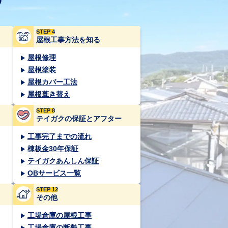
STEP 4
屋根工事方法を知る
屋根修理
屋根塗装
屋根カバー工法
屋根葺き替え
STEP 8
テイガクの保証とアフター
工事完了までの流れ
棟板金30年保証
テイガクあんしん保証
OBサービス一覧
STEP 12
その他
工場倉庫の屋根工事
工場倉庫の断熱工事