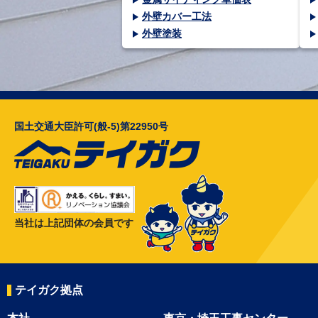
外壁カバー工法
外壁塗装
国土交通大臣許可(般-5)第22950号
当社は上記団体の会員です
テイガク拠点