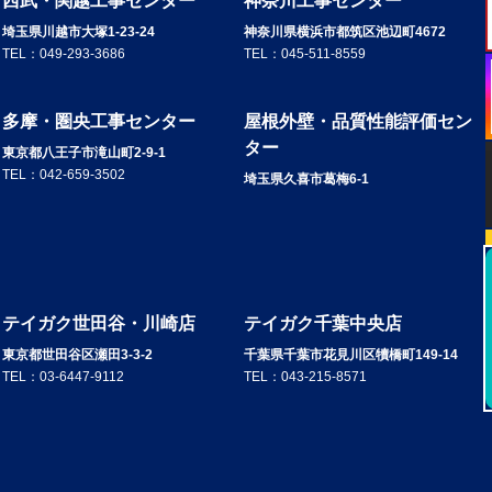
西武・関越工事センター
神奈川工事センター
埼玉県川越市大塚1-23-24
神奈川県横浜市都筑区池辺町4672
TEL：
049-293-3686
TEL：
045-511-8559
多摩・圏央工事センター
屋根外壁・品質性能評価セン
ター
東京都八王子市滝山町2-9-1
TEL：
042-659-3502
埼玉県久喜市葛梅6-1
テイガク世田谷・川崎店
テイガク千葉中央店
東京都世田谷区瀬田3-3-2
千葉県千葉市花見川区犢橋町149-14
TEL：
03-6447-9112
TEL：
043-215-8571