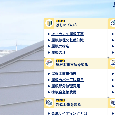
STEP 1
はじめての方
はじめての屋根工事
屋根修理の基礎知識
屋根の構造
屋根の形
STEP 5
屋根工事方法を知る
屋根工事単価表
屋根カバー工法費用
屋根部分修理費用
棟板金交換費用
STEP 9
外壁工事を知る
金属サイディングとは