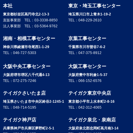
本社
東京・埼玉工事センター
東京都杉並区高円寺北2-13-3
埼玉県川口市上青木1-19-2
直販事業部 TEL：
03-3338-8850
TEL：
048-229-2610
法人事業部 TEL：
03-5364-9762
湘南・相模工事センター
京葉工事センター
神奈川県綾瀬市寺尾西1-1-29
千葉県市川市曽谷7-6-2
TEL：
046-727-5303
TEL：
047-375-8912
大阪中央工事センター
大阪工事センター
大阪府堺市堺区八千代通4-13
大阪府豊中市利倉1-5-37
TEL：
072-275-7246
TEL：
066-152-6576
テイガクさいたま店
テイガク東京中央店
埼玉県さいたま市中央区鈴谷2-1245-1
東京都小平市上水本町2-8-16
TEL：
048-714-5195
TEL：
042-312-4065
テイガク神戸店
テイガク泉北・泉南店
兵庫県神戸市兵庫区夢野町2-5-1
大阪府泉北郡忠岡町高月南3-14