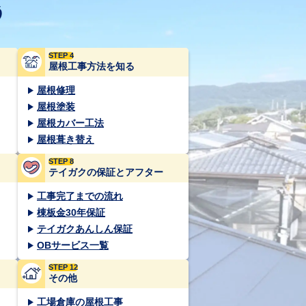
う
STEP 4
屋根工事方法を知る
屋根修理
屋根塗装
屋根カバー工法
屋根葺き替え
STEP 8
テイガクの保証とアフター
工事完了までの流れ
棟板金30年保証
テイガクあんしん保証
OBサービス一覧
STEP 12
その他
工場倉庫の屋根工事