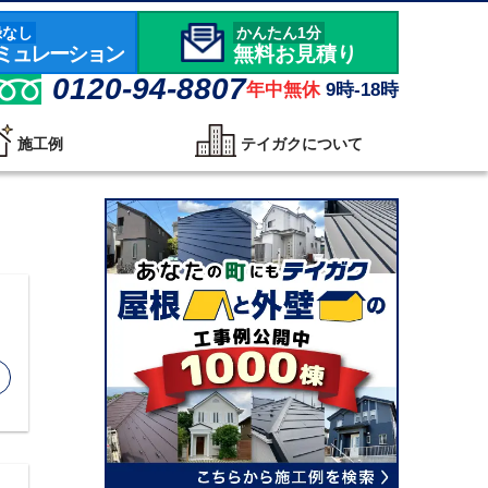
録なし
かんたん1分
ミュレーション
無料お見積り
0120-94-8807
年中無休
9時-18時
施工例
テイガクについて