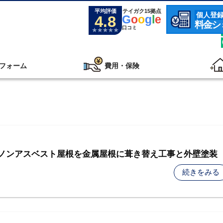
平均評価
テイガク15拠点
個人登
4.8
G
o
o
g
l
e
料金シ
口コミ
フォーム
費用・保険
- ノンアスベスト屋根を金属屋根に葺き替え工事と外壁塗装
続きをみる