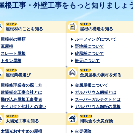
屋根工事・外壁工事をもっと知りましょ
STEP 2
STEP 3
屋根材のことを知る
屋根の構造を知る
屋根材の種類
ルーフィングについて
瓦屋根
野地板について
スレート屋根
破風板について
トタン屋根
軒天について
STEP 6
STEP 7
屋根業者選び
金属屋根の素材を知る
屋根修理業者の探し方
金属屋根について
建築板金工事会社とは
ガルバリウム鋼板とは
飛び込み屋根工事業者
スーパーガルテクトとは
テイガクと他社との違い
ガルバリウム鋼板の屋根
STEP 10
STEP 11
太陽光工事を知る
補助金や火災保険
太陽光おすすめの屋根
火災保険