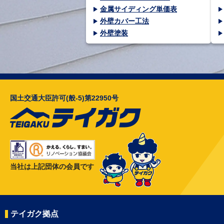
金属サイディング単価表
外壁カバー工法
外壁塗装
国土交通大臣許可(般-5)第22950号
当社は上記団体の会員です
テイガク拠点