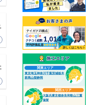
え
テイガク15拠点
G
o
o
g
l
e
1,014
件
クチコミ総数
4.8
平均評価
詳しくはこちら
工
関東エリア
東京
埼玉
神奈川
千葉
茨城
栃木
群馬
山梨
静岡
関西エリア
大阪
兵庫
京都
奈良
和歌山
三重
滋賀