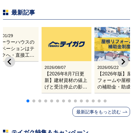
最新記事
6/01/29
レーラーハウスの
ノベーションはテ
ガクへ・直接工事
出張改修サービス
2026/08/07
2026/05/22
【2026年8月7日更
【2026年版】
新】建材資材の値上
フォームや屋根
げと受注停止の影響
の補助金・助成
｜塗料・屋根材・シ
業
ンナー・断熱材・ル
ーフィングの値上げ
最新記事をもっと読む
と材料入手困難・出
荷停止へ
テイガク特集＆キャンペーン