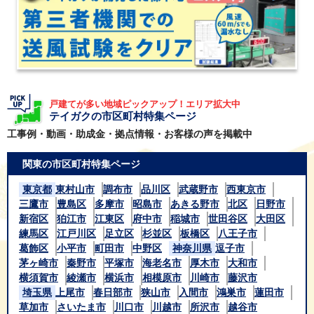
戸建てが多い地域ピックアップ！エリア拡大中
テイガクの市区町村特集ページ
工事例・動画・助成金・拠点情報・お客様の声を掲載中
関東の市区町村特集ページ
東京都
東村山市
調布市
品川区
武蔵野市
西東京市
三鷹市
豊島区
多摩市
昭島市
あきる野市
北区
日野市
新宿区
狛江市
江東区
府中市
稲城市
世田谷区
大田区
練馬区
江戸川区
足立区
杉並区
板橋区
八王子市
葛飾区
小平市
町田市
中野区
神奈川県
逗子市
茅ヶ崎市
秦野市
平塚市
海老名市
厚木市
大和市
横須賀市
綾瀬市
横浜市
相模原市
川崎市
藤沢市
埼玉県
上尾市
春日部市
狭山市
入間市
鴻巣市
蓮田市
草加市
さいたま市
川口市
川越市
所沢市
越谷市