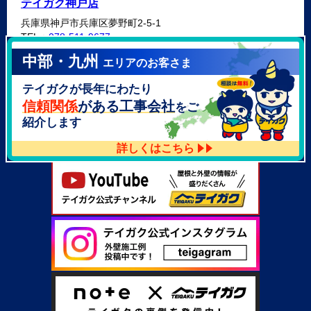
テイガク神戸店
兵庫県神戸市兵庫区夢野町2-5-1
TEL：
078-511-9677
中部・九州
エリアのお客さま
テイガク泉北・泉南店
テイガクが長年にわたり
大阪府泉北郡忠岡町高月南3-14
TEL：
072-521-2637
信頼関係
がある工事会社
をご
紹介します
詳しくはこちら