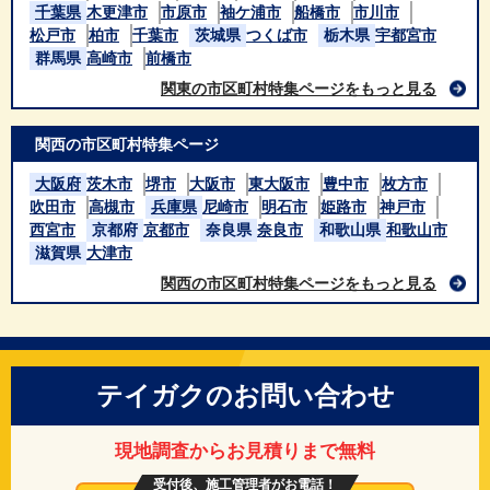
千葉県
木更津市
市原市
袖ケ浦市
船橋市
市川市
松戸市
柏市
千葉市
茨城県
つくば市
栃木県
宇都宮市
群馬県
高崎市
前橋市
関東の市区町村特集ページをもっと見る
関西の市区町村特集ページ
大阪府
茨木市
堺市
大阪市
東大阪市
豊中市
枚方市
吹田市
高槻市
兵庫県
尼崎市
明石市
姫路市
神戸市
西宮市
京都府
京都市
奈良県
奈良市
和歌山県
和歌山市
滋賀県
大津市
関西の市区町村特集ページをもっと見る
テイガクのお問い合わせ
現地調査からお見積りまで無料
受付後、施工管理者がお電話！