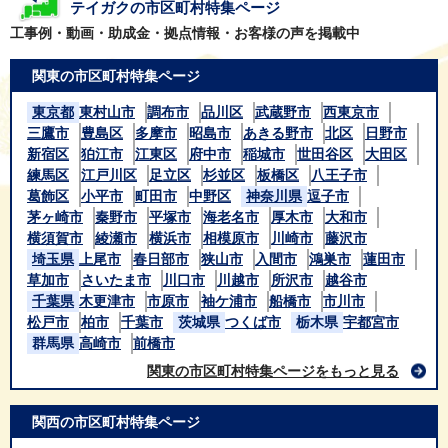
テイガクの市区町村特集ページ
工事例・動画・助成金・拠点情報・お客様の声を掲載中
関東の市区町村特集ページ
東京都
東村山市
調布市
品川区
武蔵野市
西東京市
三鷹市
豊島区
多摩市
昭島市
あきる野市
北区
日野市
新宿区
狛江市
江東区
府中市
稲城市
世田谷区
大田区
練馬区
江戸川区
足立区
杉並区
板橋区
八王子市
葛飾区
小平市
町田市
中野区
神奈川県
逗子市
茅ヶ崎市
秦野市
平塚市
海老名市
厚木市
大和市
横須賀市
綾瀬市
横浜市
相模原市
川崎市
藤沢市
埼玉県
上尾市
春日部市
狭山市
入間市
鴻巣市
蓮田市
草加市
さいたま市
川口市
川越市
所沢市
越谷市
千葉県
木更津市
市原市
袖ケ浦市
船橋市
市川市
松戸市
柏市
千葉市
茨城県
つくば市
栃木県
宇都宮市
群馬県
高崎市
前橋市
関東の市区町村特集ページをもっと見る
関西の市区町村特集ページ