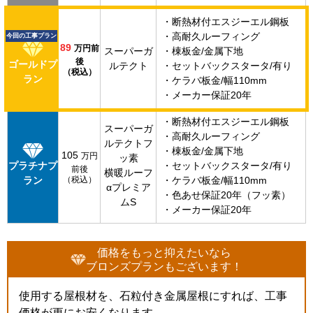
・断熱材付エスジーエル鋼板
・高耐久ルーフィング
今回の工事プラン
89
万円前
スーパーガ
・棟板金/金属下地
後
ゴールドプ
ルテクト
・セットバックスタータ/有り
（税込）
ラン
・ケラバ板金/幅110mm
・メーカー保証20年
・断熱材付エスジーエル鋼板
スーパーガ
・高耐久ルーフィング
ルテクトフ
・棟板金/金属下地
105
万円
ッ素
プラチナプ
・セットバックスタータ/有り
前後
横暖ルーフ
ラン
（税込）
・ケラバ板金/幅110mm
αプレミア
・色あせ保証20年（フッ素）
ムS
・メーカー保証20年
価格をもっと抑えたいなら
ブロンズプランもございます！
使用する屋根材を、石粒付き金属屋根にすれば、工事
価格が更にお安くなります。