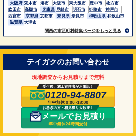
大阪府
茨木市
堺市
大阪市
東大阪市
豊中市
枚方市
吹田市
高槻市
兵庫県
尼崎市
明石市
姫路市
神戸市
西宮市
京都府
京都市
奈良県
奈良市
和歌山県
和歌山市
滋賀県
大津市
関西の市区町村特集ページをもっと見る
テイガクのお問い合わせ
現地調査からお見積りまで無料
受付後、施工管理者がお電話！
0120-94-8807
年中無休 9:00~18:00
お急ぎの方・相見積り大歓迎！
メールでお見積り
年中無休24時間受付