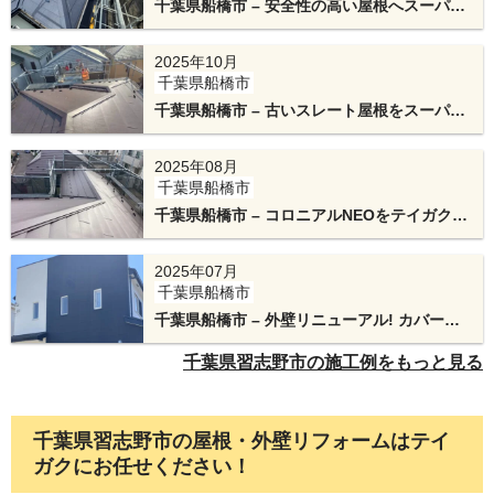
千葉県船橋市 – 安全性の高い屋根へスーパー
ガルテクトのカバー工法と太陽光パネル脱着
2025年10月
千葉県船橋市
千葉県船橋市 – 古いスレート屋根をスーパー
ガルテクトフッ素でリフォームして再生
2025年08月
今回の屋根は、面数が多く形状が複雑な複合屋根
千葉県船橋市
です。
千葉県船橋市 – コロニアルNEOをテイガクル
ーフで屋根リフォーム
下屋根と外壁が接する部分は雨漏りしやすいた
2025年07月
め、下屋根部分にも金属下地を使用しました。
千葉県船橋市
千葉県船橋市 – 外壁リニューアル! カバー工
法と外壁塗装で新たな装いへ
千葉県習志野市の施工例をもっと見る
千葉県習志野市の屋根・外壁リフォームはテイ
ガクにお任せください！