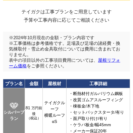
テイガクは工事プランをご用意しています
予算や工事内容に応じてご相談ください
※2024年10月現在の金額・プラン内容です
※工事価格は参考価格です。足場及び足場の諸経費・換
気棟取付・雪止め金具取付については費用に含まれてお
りません。
表中の項目以外の工事項目費用については、
屋根リフォ
ーム価格
をご参照ください。
プラン名
金額
屋根材
工事詳細
・断熱材付ガルバリウム鋼板
・改質ゴムアスルーフィング
テイガクル
・棟板金/木下地
81
万円前
ーフ
シルバープ
・セットバックスタータ/有り
後
横暖ルーフ
ラン
（税込）
・面戸取り付け/有り
αS
・ケラバ板金/幅45mm
・メーカー保証20年