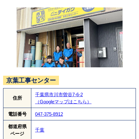
最後に屋根の頂部に換気棟を取り付けて工事が完
了です。換気棟は、屋根裏にこもりがちな湿気や
熱気を効果的に排出する役割を果たします。
京葉工事センター
千葉県市川市曽谷7-6-2
住所
（Googleマップはこちら）
電話番号
047-375-8912
都道府県
千葉
ページ