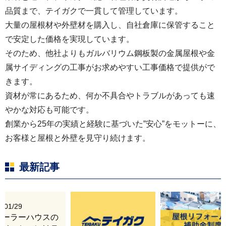
品質まで、テイガクで一貫して管理しています。
大量の屋根材や外壁材を購入し、自社倉庫に保管すること
で安定した価格を実現しています。
そのため、他社よりもガルバリウム鋼板製の金属屋根や金
属サイディングの工事がお求めやすい工事価格で提供がで
きます。
資材が常にあるため、何か不具合やトラブルがあっても速
やかな対応も可能です。
創業から25年の実績と経験に基づいた”安心”をモットーに、
お客様と屋根と外壁を見守り続けます。
最新記事
6/01/29
レーラーハウスの