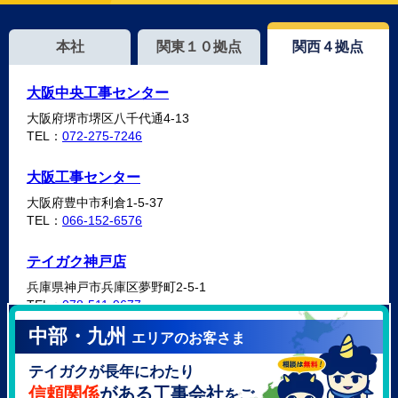
本社
関東１０拠点
関西４拠点
大阪中央工事センター
大阪府堺市堺区八千代通4-13
TEL：
072-275-7246
大阪工事センター
大阪府豊中市利倉1-5-37
TEL：
066-152-6576
テイガク神戸店
兵庫県神戸市兵庫区夢野町2-5-1
TEL：
078-511-9677
中部・九州
エリアのお客さま
テイガク泉北・泉南店
テイガクが長年にわたり
大阪府泉北郡忠岡町高月南3-14
TEL：
072-521-2637
信頼関係
がある工事会社
をご