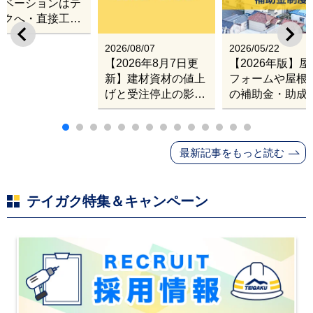
ノベーションはテ
ガクへ・直接工事
出張改修サービス
2026/08/07
2026/05/22
【2026年8月7日更
【2026年版】
新】建材資材の値上
フォームや屋根
げと受注停止の影響
の補助金・助成
｜塗料・屋根材・シ
業
ンナー・断熱材・ル
ーフィングの値上げ
最新記事をもっと読む
と材料入手困難・出
荷停止へ
テイガク特集＆キャンペーン