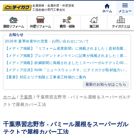
金属屋根・金属外壁・外壁塗装
工場改修の専門工事会社
ホーム
メニュー
屋根リフォーム
外壁リフォーム
費用・保険
施工例
テイガクとは
お知らせ
2026年 夏季休業中の営業・お問い合わせについて
【メディア掲載】『リフォーム産業新聞』に掲載されました｜資材高騰・納期遅延に対するテイガクの取り組み
【メディア掲載】プレジデントオンラインに記事が掲載されました｜屋根点検商法について解説
【メディア掲載】鉄鋼新聞に掲載されました｜スーパーガルテクト2,000万㎡達成
【メディア出演】NHK「ニュースウォッチ９」にテイガクが取材協力いたしました
【重要】対応エリア制限と工事着工時期のご案内
最新のお知らせはこちら
ホーム
/
千葉県
/
千葉県習志野市 - パミール屋根をスーパーガルテ
クトで屋根カバー工法
千葉県習志野市 - パミール屋根をスーパーガル
テクトで屋根カバー工法