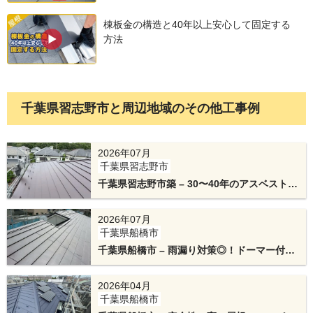
材となります。
棟板金の構造と40年以上安心して固定する
方法
千葉県習志野市と周辺地域のその他工事例
2026年07月
千葉県習志野市
棟板金の下地には、テイガクオリジナルの金属下
千葉県習志野市築 – 30〜40年のアスベスト入
り屋根をカバー工法で金属屋根『横暖ルーフ
地「エスヌキ」を使用します。テイガクの棟工事
αプレミアムS』にリフォーム！
2026年07月
の工法は雨水が入りずらい設計で特許を取得して
千葉県船橋市
います。
千葉県船橋市 – 雨漏り対策◎！ドーマー付き
屋根を手頃なテイガクルーフでカバー工法
2026年04月
千葉県船橋市