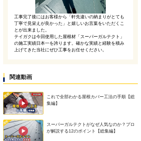
ルーフィング（防水シート）にはタディスセルフ
工事完了後にはお客様から「軒先違いの納まりがとても
カバーを使用しました。裏側がシール状になって
丁寧で見栄えが良かった」と嬉しいお言葉をいただくこ
いる粘着式のため、割れが生じやすいノンアスベ
とが出来ました。
テイガクは今回使用した屋根材「スーパーガルテクト」
ストの屋根に適しています。
の施工実績日本一を誇ります。確かな実績と経験を積み
上げてきた当社にぜひ工事をお任せください。
関連動画
これで全部わかる屋根カバー工法の手順【総
集編】
新規の屋根材はスーパーガルテクトです。断熱性
スーパーガルテクトがなぜ人気なのか？プロ
や耐風性に優れており、テイガクでも人気の屋根
が解説する12のポイント【総集編】