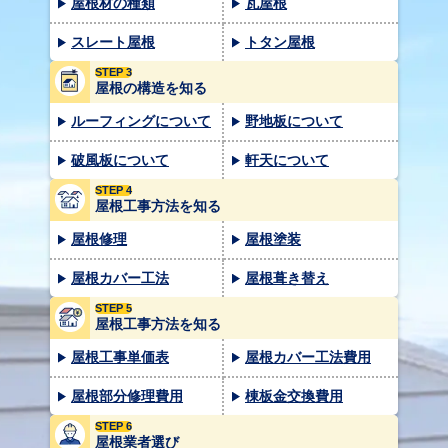
屋根材の種類
瓦屋根
スレート屋根
トタン屋根
STEP 3
屋根の構造を知る
ルーフィングについて
野地板について
破風板について
軒天について
STEP 4
屋根工事方法を知る
屋根修理
屋根塗装
屋根カバー工法
屋根葺き替え
STEP 5
屋根工事方法を知る
屋根工事単価表
屋根カバー工法費用
屋根部分修理費用
棟板金交換費用
STEP 6
屋根業者選び