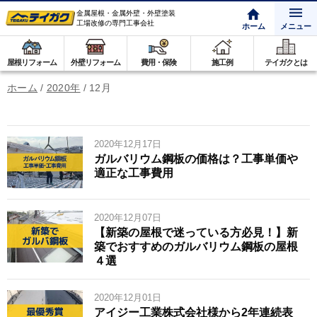
金属屋根・金属外壁・外壁塗装
工場改修の専門工事会社
ホーム
メニュー
屋根リフォーム
外壁リフォーム
費用・保険
施工例
テイガクとは
ホーム
/
2020年
/
12月
2020年12月17日
ガルバリウム鋼板の価格は？工事単価や
適正な工事費用
2020年12月07日
【新築の屋根で迷っている方必見！】新
築でおすすめのガルバリウム鋼板の屋根
４選
2020年12月01日
アイジー工業株式会社様から2年連続表