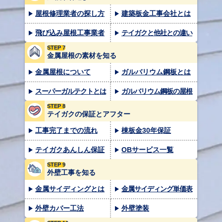
屋根修理業者の探し方
建築板金工事会社とは
飛び込み屋根工事業者
テイガクと他社との違い
STEP 7
金属屋根の素材を知る
金属屋根について
ガルバリウム鋼板とは
スーパーガルテクトとは
ガルバリウム鋼板の屋根
STEP 8
テイガクの保証とアフター
工事完了までの流れ
棟板金30年保証
テイガクあんしん保証
OBサービス一覧
STEP 9
外壁工事を知る
金属サイディングとは
金属サイディング単価表
外壁カバー工法
外壁塗装