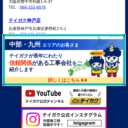
大阪府豊中市利倉1-5-37
TEL：
066-152-6576
テイガク神戸店
兵庫県神戸市兵庫区夢野町2-5-1
TEL：
078-511-9677
中部・九州
エリアのお客さま
テイガク泉北・泉南店
テイガクが長年にわたり
大阪府泉北郡忠岡町高月南3-14
TEL：
072-521-2637
信頼関係
がある工事会社
をご
紹介します
詳しくはこちら