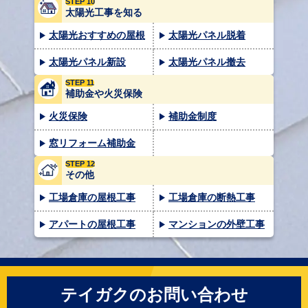
STEP 10
太陽光工事を知る
太陽光おすすめの屋根
太陽光パネル脱着
太陽光パネル新設
太陽光パネル撤去
STEP 11
補助金や火災保険
火災保険
補助金制度
窓リフォーム補助金
STEP 12
その他
工場倉庫の屋根工事
工場倉庫の断熱工事
アパートの屋根工事
マンションの外壁工事
テイガクのお問い合わせ