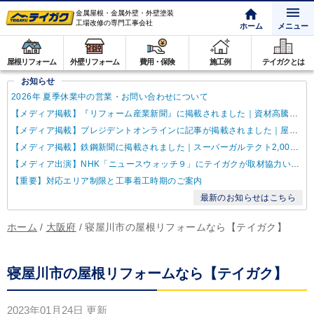
金属屋根・金属外壁・外壁塗装
工場改修の専門工事会社
ホーム
メニュー
屋根リフォーム
外壁リフォーム
費用・保険
施工例
テイガクとは
お知らせ
2026年 夏季休業中の営業・お問い合わせについて
【メディア掲載】『リフォーム産業新聞』に掲載されました｜資材高騰・納期遅延に対するテイガクの取り組み
【メディア掲載】プレジデントオンラインに記事が掲載されました｜屋根点検商法について解説
【メディア掲載】鉄鋼新聞に掲載されました｜スーパーガルテクト2,000万㎡達成
【メディア出演】NHK「ニュースウォッチ９」にテイガクが取材協力いたしました
【重要】対応エリア制限と工事着工時期のご案内
最新のお知らせはこちら
ホーム
/
大阪府
/
寝屋川市の屋根リフォームなら【テイガク】
寝屋川市の屋根リフォームなら【テイガク】
2023年01月24日
更新