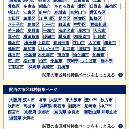
東京都
調布市
品川区
武蔵野市
西東京市
三鷹市
豊島区
多摩市
昭島市
あきる野市
北区
日野市
新宿区
狛江市
江東区
府中市
稲城市
東村山市
世田谷区
大田区
練馬区
江戸川区
足立区
杉並区
板橋区
八王子市
葛飾区
小平市
町田市
中野区
神奈川県
茅ヶ崎市
秦野市
平塚市
海老名市
厚木市
大和市
逗子市
横須賀市
綾瀬市
横浜市
相模原市
川崎市
藤沢市
埼玉県
上尾市
春日部市
狭山市
入間市
鴻巣市
蓮田市
草加市
さいたま市
川口市
川越市
所沢市
越谷市
千葉県
木更津市
市原市
袖ケ浦市
船橋市
市川市
松戸市
柏市
千葉市
茨城県
つくば市
栃木県
宇都宮市
群馬県
高崎市
前橋市
関東の市区町村特集ページをもっと見る
関西の市区町村特集ページ
大阪府
茨木市
堺市
大阪市
東大阪市
豊中市
枚方市
吹田市
高槻市
兵庫県
明石市
姫路市
尼崎市
神戸市
西宮市
京都府
京都市
奈良県
奈良市
和歌山県
和歌山市
滋賀県
大津市
関西の市区町村特集ページをもっと見る