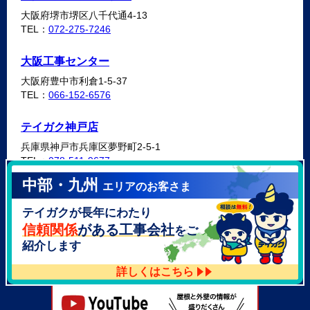
大阪府堺市堺区八千代通4-13
TEL：
072-275-7246
大阪工事センター
大阪府豊中市利倉1-5-37
TEL：
066-152-6576
テイガク神戸店
兵庫県神戸市兵庫区夢野町2-5-1
TEL：
078-511-9677
中部・九州
エリアのお客さま
テイガク泉北・泉南店
テイガクが長年にわたり
大阪府泉北郡忠岡町高月南3-14
TEL：
072-521-2637
信頼関係
がある工事会社
をご
紹介します
詳しくはこちら