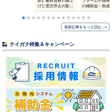
新】建材資材の値上
フォームや屋根
げと受注停止の影響
の補助金・助成
｜塗料・屋根材・シ
業
ンナー・断熱材・ル
ーフィングの値上げ
最新記事をもっと読む
と材料入手困難・出
荷停止へ
テイガク特集＆キャンペーン