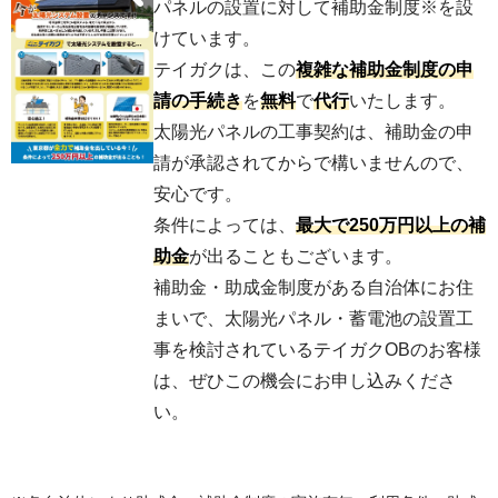
パネルの設置に対して補助金制度※を設
けています。
テイガクは、この
複雑な補助金制度の申
請の手続き
を
無料
で
代行
いたします。
太陽光パネルの工事契約は、補助金の申
請が承認されてからで構いませんので、
安心です。
条件によっては、
最大で250万円以上の補
助金
が出ることもございます。
補助金・助成金制度がある自治体にお住
まいで、太陽光パネル・蓄電池の設置工
事を検討されているテイガクOBのお客様
は、ぜひこの機会にお申し込みくださ
い。